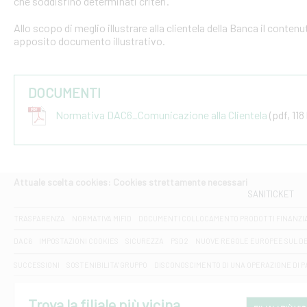
che soddisfino determinati criteri.
Allo scopo di meglio illustrare alla clientela della Banca il conten
apposito documento illustrativo.
DOCUMENTI
Normativa DAC6_Comunicazione alla Clientela
(pdf, 118
Attuale scelta cookies: Cookies strettamente necessari
SANITICKET
TRASPARENZA
NORMATIVA MIFID
DOCUMENTI COLLOCAMENTO PRODOTTI FINANZI
DAC6
IMPOSTAZIONI COOKIES
SICUREZZA
PSD2
NUOVE REGOLE EUROPEE SUL D
SUCCESSIONI
SOSTENIBILITA' GRUPPO
DISCONOSCIMENTO DI UNA OPERAZIONE DI 
Trova la filiale più vicina