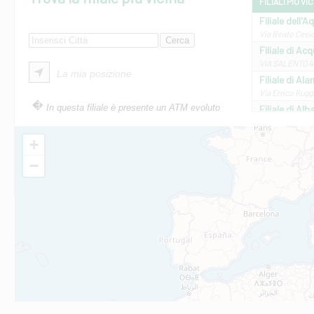
FILIALI PIÙ VI
Filiale dell'A
Via Beato Cesid
Filiale di Ac
VIA SALENTO 42
La mia posizione
Filiale di Ala
Via Errico Ruggi
In questa filiale è presente un ATM evoluto
Filiale di Al
Via Roma, 13 - 
Filiale di Al
+
VIA VITTORIO V
−
Filiale di Am
STATALE 18/17 
Filiale di An
C.SO VITTORIO 
Filiale di And
VIALE CRISPI 50
Filiale di Ars
Viale San Franc
Filiale di Asc
Via Napoli - As