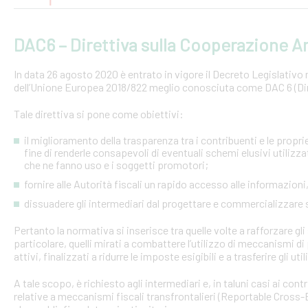
DAC6 – Direttiva sulla Cooperazione Am
In data 26 agosto 2020 è entrato in vigore il Decreto Legislativo n.
dell’Unione Europea 2018/822 meglio conosciuta come DAC 6 (Dire
Tale direttiva si pone come obiettivi:
il miglioramento della trasparenza tra i contribuenti e le proprie 
fine di renderle consapevoli di eventuali schemi elusivi utilizz
che ne fanno uso e i soggetti promotori;
fornire alle Autorità fiscali un rapido accesso alle informazio
dissuadere gli intermediari dal progettare e commercializzare
Pertanto la normativa si inserisce tra quelle volte a rafforzare gli 
particolare, quelli mirati a combattere l’utilizzo di meccanismi d
attivi, finalizzati a ridurre le imposte esigibili e a trasferire gli ut
A tale scopo, è richiesto agli intermediari e, in taluni casi ai con
relative a meccanismi fiscali transfrontalieri (Reportable Cros