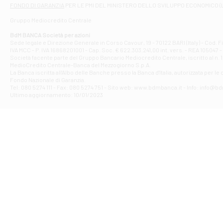
Filiale di At
FONDO DI GARANZIA
PER LE PMI DEL MINISTERO DELLO SVILUPPO ECONOMICO (
Contrada Piana 
Gruppo Mediocredito Centrale
Filiale di At
Corso Elio Adria
BdM BANCA Società per azioni
Filiale di Ave
Sede legale e Direzione Generale in Corso Cavour, 19 - 70122 BARI (Italy) - Cod.
IVA MCC - P. IVA 16868201001 - Cap. Soc. € 622.303.241,00 int. vers. - REA 105047 -
VIA PARTENIO 4
Società facente parte del Gruppo Bancario Mediocredito Centrale, iscritto al n. 10
Filiale di Av
MedioCredito Centrale-Banca del Mezzogiorno S.p.A.
La Banca iscritta all'Albo delle Banche presso la Banca d'ltalia, autorizzata per le
VIA F. SAPORITO
Fondo Nazionale di Garanzia.
Filiale di Av
Tel: 080 5274 111 - Fax: 080 5274 751 - Sito web: www.bdmbanca.it - Info: info@b
Piazza Torlonia
Ultimo aggiornamento: 10/01/2023
Filiale di Avi
PIAZZA E. GIAN
Filiale di Bai
VIA G. LIPPIELL
Filiale di Bar
CORSO VITTORIO
Filiale di Ba
VIALE PAPA GIOV
Filiale di Bar
VIA LEMBO 36 C
Filiale di Ba
VIA AMENDOLA 1