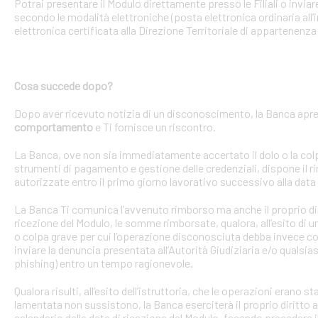
Potrai presentare il Modulo direttamente presso le Filiali o invi
secondo le modalità elettroniche (posta elettronica ordinaria all’i
elettronica certificata alla Direzione Territoriale di appartenenza 
Cosa succede dopo?
Dopo aver ricevuto notizia di un disconoscimento, la Banca apre 
comportamento
e Ti fornisce un riscontro.
La Banca, ove non sia immediatamente accertato il dolo o la colpa 
strumenti di pagamento e gestione delle credenziali, dispone il
autorizzate entro il primo giorno lavorativo successivo alla data 
La Banca Ti comunica l’avvenuto rimborso ma anche il proprio dirit
ricezione del Modulo, le somme rimborsate, qualora, all’esito di 
o colpa grave per cui l’operazione disconosciuta debba invece con
inviare la denuncia presentata all’Autorità Giudiziaria e/o qualsias
phishing) entro un tempo ragionevole.
Qualora risulti, all’esito dell’istruttoria, che le operazioni erano
lamentata non sussistono, la Banca eserciterà il proprio diritto ad
calendario dalla data di ricezione del Modulo, facendo precedere 