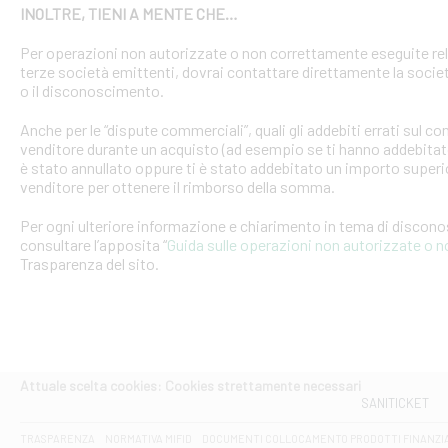
INOLTRE, TIENI A MENTE CHE…
Per operazioni non autorizzate o non correttamente eseguite rel
terze società emittenti, dovrai contattare direttamente la soci
o il disconoscimento.
Anche per le “dispute commerciali”, quali gli addebiti errati sul 
venditore durante un acquisto (ad esempio se ti hanno addebitato
è stato annullato oppure ti è stato addebitato un importo superio
venditore per ottenere il rimborso della somma.
Per ogni ulteriore informazione e chiarimento in tema di discon
consultare l’apposita “
Guida sulle operazioni non autorizzate o 
Trasparenza del sito.
Attuale scelta cookies: Cookies strettamente necessari
SANITICKET
TRASPARENZA
NORMATIVA MIFID
DOCUMENTI COLLOCAMENTO PRODOTTI FINANZI