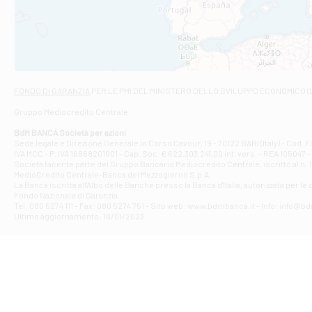
VIALE CRISPI 50
Filiale di Ars
Viale San Franc
Filiale di Asc
Via Napoli - As
Filiale di At
FONDO DI GARANZIA
PER LE PMI DEL MINISTERO DELLO SVILUPPO ECONOMICO (
Contrada Piana 
Gruppo Mediocredito Centrale
Filiale di At
Corso Elio Adria
BdM BANCA Società per azioni
Filiale di Ave
Sede legale e Direzione Generale in Corso Cavour, 19 - 70122 BARI (Italy) - Cod.
IVA MCC - P. IVA 16868201001 - Cap. Soc. € 622.303.241,00 int. vers. - REA 105047 -
VIA PARTENIO 4
Società facente parte del Gruppo Bancario Mediocredito Centrale, iscritto al n. 10
Filiale di Av
MedioCredito Centrale-Banca del Mezzogiorno S.p.A.
La Banca iscritta all'Albo delle Banche presso la Banca d'ltalia, autorizzata per le
VIA F. SAPORITO
Fondo Nazionale di Garanzia.
Filiale di Av
Tel: 080 5274 111 - Fax: 080 5274 751 - Sito web: www.bdmbanca.it - Info: info@b
Piazza Torlonia
Ultimo aggiornamento: 10/01/2023
Filiale di Avi
PIAZZA E. GIAN
Filiale di Bai
VIA G. LIPPIELL
Filiale di Bar
CORSO VITTORIO