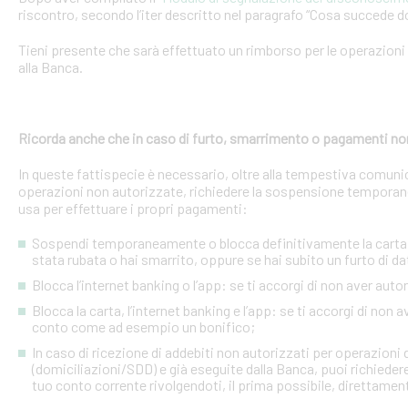
riscontro, secondo l’iter descritto nel paragrafo “Cosa succede d
Tieni presente che sarà effettuato un rimborso per le operazion
alla Banca.
Ricorda anche che in caso di furto, smarrimento o pagamenti no
In queste fattispecie è necessario, oltre alla tempestiva comuni
operazioni non autorizzate, richiedere la sospensione temporanea o
usa per effettuare i propri pagamenti:
Sospendi temporaneamente o blocca definitivamente la carta: s
stata rubata o hai smarrito, oppure se hai subito un furto di dat
Blocca l’internet banking o l’app: se ti accorgi di non aver a
Blocca la carta, l’internet banking e l’app: se ti accorgi di non 
conto come ad esempio un bonifico;
In caso di ricezione di addebiti non autorizzati per operazioni
(domiciliazioni/SDD) e già eseguite dalla Banca, puoi richieder
tuo conto corrente rivolgendoti, il prima possibile, direttamente 