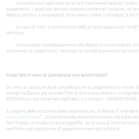
· custodire con ogni cura la carta e mantenere segreti i codici 
pagamento, i quali non devono essere conservati insieme, né anno
debito, credito o prepagata). Non vanno ceduti o divulgati a terzi
· in caso di furto o sottrazione delle proprie password, mod
definito;
· comunicare immediatamente alla Banca lo smarrimento, il furt
strumento di pagamento, secondo le modalità previste nel contra
Cosa fare in caso di operazione non autorizzata?
Se vieni a conoscenza di un’operazione di pagamento (o anche pi
indugio la Banca per avviare l’iter di disconoscimento, rivolgendoT
800005444, per chiamate dall’Italia, o il numero +390805215399, 
A seguito della ricezione della segnalazione, la Banca Ti chiederà 
disconosciment
i” unitamente alla documentazione che sarà nece
Nel Modulo, in modo chiaro e leggibile, avrai cura di inserire tutti 
verifiche sull’operazione di pagamento non autorizzata.