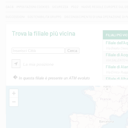
DAC6
IMPOSTAZIONI COOKIES
SICUREZZA
PSD2
NUOVE REGOLE EUROPEE SUL D
SUCCESSIONI
SOSTENIBILITA' GRUPPO
DISCONOSCIMENTO DI UNA OPERAZIONE DI 
Trova la filiale più vicina
FILIALI PIÙ VI
Filiale dell'A
Via Beato Cesid
Filiale di Ac
VIA SALENTO 42
La mia posizione
Filiale di Ala
Via Errico Ruggi
In questa filiale è presente un ATM evoluto
Filiale di Al
Via Roma, 13 - 
Filiale di Al
+
VIA VITTORIO V
−
Filiale di Am
STATALE 18/17 
Filiale di An
C.SO VITTORIO 
Filiale di And