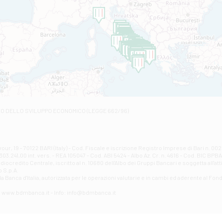
Filiale di Amantea
STATALE 18/17 - Amantea
Filiale di Andretta
C.SO VITTORIO VENETO 8 - Andretta
Filiale di Andria 1 - Crispi
VIALE CRISPI 50/A - Andria
Filiale di Arsita
Viale San Francesco 6/b - Arsita
Filiale di Ascoli Piceno
Via Napoli - Ascoli Piceno
Filiale di Atessa
RO DELLO SVILUPPO ECONOMICO (LEGGE 662/96)
Contrada Piana La Fara - Via per Piazzano snc - Atessa
Filiale di Atri - Corso Adriano
Corso Elio Adriano, 1 - Atri
Filiale di Avellino - Partenio
ur, 19 - 70122 BARI (Italy) - Cod. Fiscale e iscrizione Registro Imprese di Bari n. 
03.241,00 int. vers. - REA 105047 - Cod. ABI 5424 - Albo Az. Cr. n. 4616 - Cod. BIC BPB
VIA PARTENIO 48 - Avellino
credito Centrale, iscritto al n. 10680 dell'Albo dei Gruppi Bancari e soggetta all'att
Filiale di Aversa
 S.p.A.
a Banca d'ltalia, autorizzata per le operazioni valutarie e in cambi ed aderente al Fond
VIA F. SAPORITO, 27/A - Aversa
Filiale di Avezzano - Piazza Torlonia
eb: www.bdmbanca.it - Info: info@bdmbanca.it
Piazza Torlonia - Avezzano
Filiale di Avigliano
PIAZZA E. GIANTURCO 49 - Avigliano