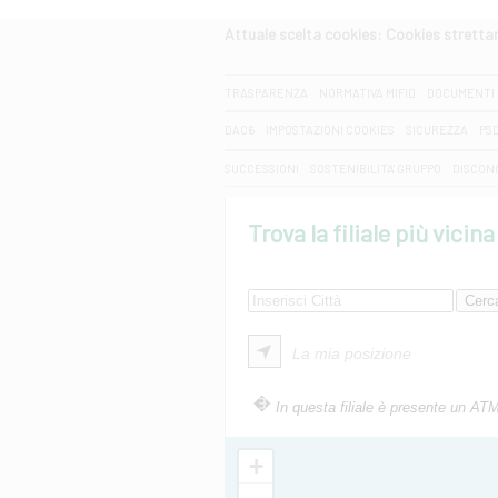
Attuale scelta cookies: Cookies strett
CERCA
TRASPARENZA
NORMATIVA MIFID
DOCUMENTI 
DAC6
IMPOSTAZIONI COOKIES
SICUREZZA
PS
SUCCESSIONI
SOSTENIBILITA' GRUPPO
DISCON
Trova la filiale più vicina
La mia posizione
In questa filiale è presente un AT
+