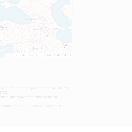
LEAFLET
| ©
OPENSTREETMAP
contributors
00254030729 - Società partecipante al GRUPPO
AlT3B.
ività di direzione e coordinamento di
o Interbancario di Tutela dei Depositi e al