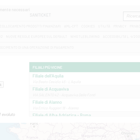
amente necessari
SANITICKET
COLLOCAMENTO PRODOTTI FINANZIARI
AML-CFT
COOKIES
UTILITÀ
PRIVACY
PRIVA
D2
NUOVE REGOLE EUROPEE SUL DEFAULT
WHISTLEBLOWING
ACCESSIBILITA' L. 4/20
OSCIMENTO DI UNA OPERAZIONE DI PAGAMENTO
FILIALI PIÙ VICINE
Filiale dell'Aquila
Via Beato Cesidio 45 - L'Aquila
Filiale di Acquaviva
VIA SALENTO 42 - Acquaviva Delle Fonti
Filiale di Alanno
Via Errico Ruggieri 18 - Alanno
M evoluto
Filiale di Alba Adriatica - Roma
Via Roma, 13 - Alba Adriatica
Filiale di Altamura
VIA VITTORIO VENETO 79/81 A - Altamura