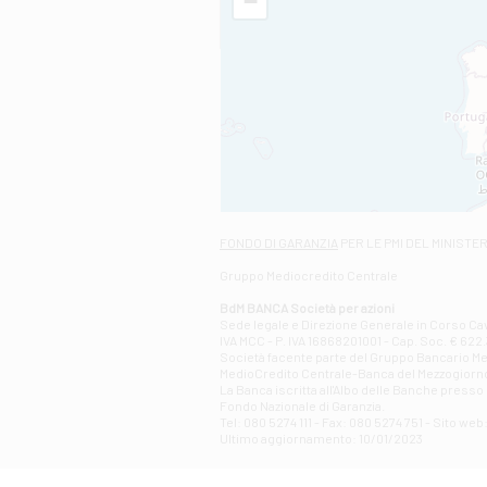
−
FONDO DI GARANZIA
PER LE PMI DEL MINISTE
Gruppo Mediocredito Centrale
BdM BANCA Società per azioni
Sede legale e Direzione Generale in Corso Cavo
IVA MCC - P. IVA 16868201001 - Cap. Soc. € 622.3
Società facente parte del Gruppo Bancario Medio
MedioCredito Centrale-Banca del Mezzogiorno
La Banca iscritta all'Albo delle Banche presso l
Fondo Nazionale di Garanzia.
Tel: 080 5274 111 - Fax: 080 5274 751 - Sito w
Ultimo aggiornamento: 10/01/2023