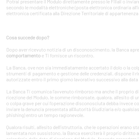
Potrai presentare il Modulo direttamente presso le Filiali o invi
secondo le modalità elettroniche (posta elettronica ordinaria all’i
elettronica certificata alla Direzione Territoriale di appartenenza 
Cosa succede dopo?
Dopo aver ricevuto notizia di un disconoscimento, la Banca apre 
comportamento
e Ti fornisce un riscontro.
La Banca, ove non sia immediatamente accertato il dolo o la colpa 
strumenti di pagamento e gestione delle credenziali, dispone il
autorizzate entro il primo giorno lavorativo successivo alla data 
La Banca Ti comunica l’avvenuto rimborso ma anche il proprio dirit
ricezione del Modulo, le somme rimborsate, qualora, all’esito di 
o colpa grave per cui l’operazione disconosciuta debba invece con
inviare la denuncia presentata all’Autorità Giudiziaria e/o qualsias
phishing) entro un tempo ragionevole.
Qualora risulti, all’esito dell’istruttoria, che le operazioni erano
lamentata non sussistono, la Banca eserciterà il proprio diritto ad
calendario dalla data di ricezione del Modulo, facendo precedere 