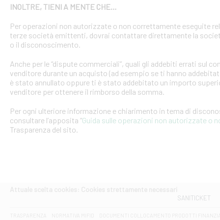
INOLTRE, TIENI A MENTE CHE…
Per operazioni non autorizzate o non correttamente eseguite rel
terze società emittenti, dovrai contattare direttamente la soci
o il disconoscimento.
Anche per le “dispute commerciali”, quali gli addebiti errati sul 
venditore durante un acquisto (ad esempio se ti hanno addebitato
è stato annullato oppure ti è stato addebitato un importo superio
venditore per ottenere il rimborso della somma.
Per ogni ulteriore informazione e chiarimento in tema di discon
consultare l’apposita “
Guida sulle operazioni non autorizzate o 
Trasparenza del sito.
Attuale scelta cookies: Cookies strettamente necessari
SANITICKET
TRASPARENZA
NORMATIVA MIFID
DOCUMENTI COLLOCAMENTO PRODOTTI FINANZI