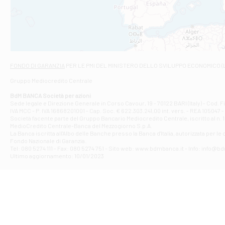
VIALE CRISPI 50
Filiale di Ars
Viale San Franc
Filiale di Asc
Via Napoli - As
Filiale di At
FONDO DI GARANZIA
PER LE PMI DEL MINISTERO DELLO SVILUPPO ECONOMICO (
Contrada Piana 
Gruppo Mediocredito Centrale
Filiale di At
Corso Elio Adria
BdM BANCA Società per azioni
Filiale di Ave
Sede legale e Direzione Generale in Corso Cavour, 19 - 70122 BARI (Italy) - Cod.
IVA MCC - P. IVA 16868201001 - Cap. Soc. € 622.303.241,00 int. vers. - REA 105047 -
VIA PARTENIO 4
Società facente parte del Gruppo Bancario Mediocredito Centrale, iscritto al n. 10
Filiale di Av
MedioCredito Centrale-Banca del Mezzogiorno S.p.A.
La Banca iscritta all'Albo delle Banche presso la Banca d'ltalia, autorizzata per le
VIA F. SAPORITO
Fondo Nazionale di Garanzia.
Filiale di Av
Tel: 080 5274 111 - Fax: 080 5274 751 - Sito web: www.bdmbanca.it - Info: info@b
Piazza Torlonia
Ultimo aggiornamento: 10/01/2023
Filiale di Avi
PIAZZA E. GIAN
Filiale di Bai
VIA G. LIPPIELL
Filiale di Bar
CORSO VITTORIO