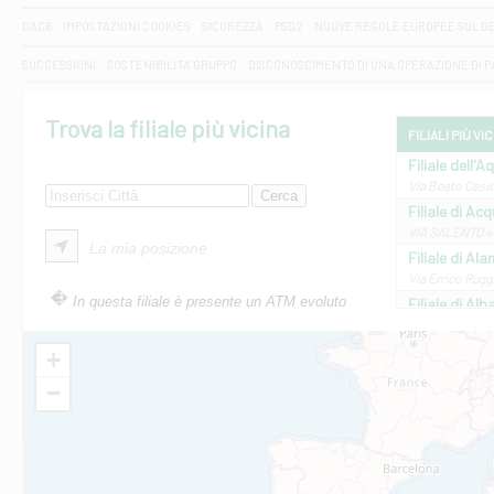
DAC6
IMPOSTAZIONI COOKIES
SICUREZZA
PSD2
NUOVE REGOLE EUROPEE SUL D
SUCCESSIONI
SOSTENIBILITA' GRUPPO
DISCONOSCIMENTO DI UNA OPERAZIONE DI 
Trova la filiale più vicina
FILIALI PIÙ VI
Filiale dell'A
Via Beato Cesid
Filiale di Ac
VIA SALENTO 42
La mia posizione
Filiale di Ala
Via Errico Ruggi
In questa filiale è presente un ATM evoluto
Filiale di Al
Via Roma, 13 - 
Filiale di Al
+
VIA VITTORIO V
−
Filiale di Am
STATALE 18/17 
Filiale di An
C.SO VITTORIO 
Filiale di And