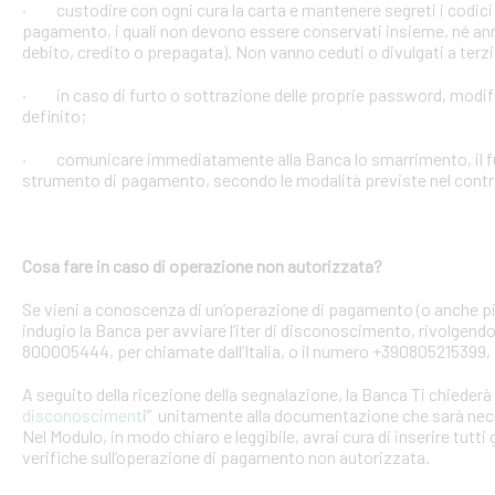
· custodire con ogni cura la carta e mantenere segreti i codici 
pagamento, i quali non devono essere conservati insieme, né anno
debito, credito o prepagata). Non vanno ceduti o divulgati a terzi
· in caso di furto o sottrazione delle proprie password, mod
definito;
· comunicare immediatamente alla Banca lo smarrimento, il furt
strumento di pagamento, secondo le modalità previste nel contra
Cosa fare in caso di operazione non autorizzata?
Se vieni a conoscenza di un’operazione di pagamento (o anche pi
indugio la Banca per avviare l’iter di disconoscimento, rivolgendoT
800005444, per chiamate dall’Italia, o il numero +390805215399, 
A seguito della ricezione della segnalazione, la Banca Ti chiederà 
disconosciment
i” unitamente alla documentazione che sarà nece
Nel Modulo, in modo chiaro e leggibile, avrai cura di inserire tutti 
verifiche sull’operazione di pagamento non autorizzata.