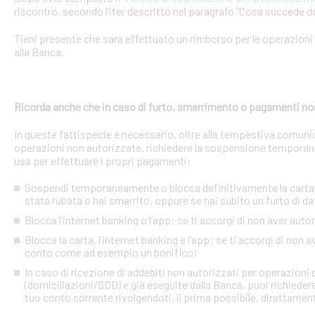
riscontro, secondo l’iter descritto nel paragrafo “Cosa succede d
Tieni presente che sarà effettuato un rimborso per le operazion
alla Banca.
Ricorda anche che in caso di furto, smarrimento o pagamenti no
In queste fattispecie è necessario, oltre alla tempestiva comuni
operazioni non autorizzate, richiedere la sospensione temporanea o
usa per effettuare i propri pagamenti:
Sospendi temporaneamente o blocca definitivamente la carta: s
stata rubata o hai smarrito, oppure se hai subito un furto di dat
Blocca l’internet banking o l’app: se ti accorgi di non aver a
Blocca la carta, l’internet banking e l’app: se ti accorgi di non 
conto come ad esempio un bonifico;
In caso di ricezione di addebiti non autorizzati per operazioni
(domiciliazioni/SDD) e già eseguite dalla Banca, puoi richieder
tuo conto corrente rivolgendoti, il prima possibile, direttamente 