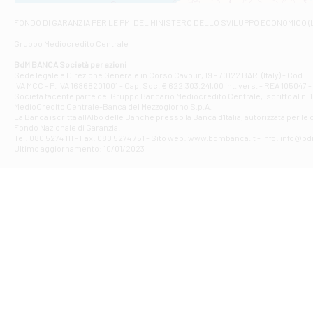
Via Napoli - As
Filiale di At
FONDO DI GARANZIA
PER LE PMI DEL MINISTERO DELLO SVILUPPO ECONOMICO (
Contrada Piana 
Gruppo Mediocredito Centrale
Filiale di At
Corso Elio Adria
BdM BANCA Società per azioni
Filiale di Ave
Sede legale e Direzione Generale in Corso Cavour, 19 - 70122 BARI (Italy) - Cod.
IVA MCC - P. IVA 16868201001 - Cap. Soc. € 622.303.241,00 int. vers. - REA 105047 -
VIA PARTENIO 4
Società facente parte del Gruppo Bancario Mediocredito Centrale, iscritto al n. 10
Filiale di Av
MedioCredito Centrale-Banca del Mezzogiorno S.p.A.
La Banca iscritta all'Albo delle Banche presso la Banca d'ltalia, autorizzata per le
VIA F. SAPORITO
Fondo Nazionale di Garanzia.
Filiale di Av
Tel: 080 5274 111 - Fax: 080 5274 751 - Sito web: www.bdmbanca.it - Info: info@b
Piazza Torlonia
Ultimo aggiornamento: 10/01/2023
Filiale di Avi
PIAZZA E. GIAN
Filiale di Bai
VIA G. LIPPIELL
Filiale di Bar
CORSO VITTORIO
Filiale di Ba
VIALE PAPA GIOV
Filiale di Bar
VIA LEMBO 36 C
Filiale di Ba