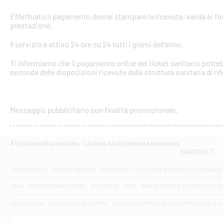
Effettuato il pagamento dovrai stampare la ricevuta, valida ai fin
prestazione.
Il servizio è attivo 24 ore su 24 tutti i giorni dell’anno.
Ti informiamo che il pagamento online del ticket sanitario potreb
seconda delle disposizioni ricevute dalla struttura sanitaria di ri
Messaggio pubblicitario con finalità promozionale.
Attuale scelta cookies: Cookies strettamente necessari
SANITICKET
TRASPARENZA
NORMATIVA MIFID
DOCUMENTI COLLOCAMENTO PRODOTTI FINANZI
DAC6
IMPOSTAZIONI COOKIES
SICUREZZA
PSD2
NUOVE REGOLE EUROPEE SUL D
SUCCESSIONI
SOSTENIBILITA' GRUPPO
DISCONOSCIMENTO DI UNA OPERAZIONE DI 