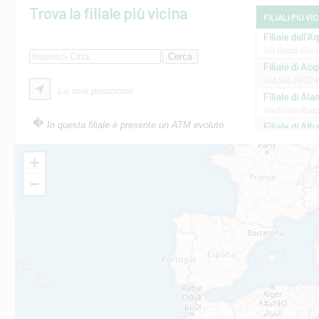
Trova la filiale più vicina
FILIALI PIÙ VI
Filiale dell'A
Via Beato Cesid
Filiale di Ac
VIA SALENTO 42
La mia posizione
Filiale di Ala
Via Errico Ruggi
In questa filiale è presente un ATM evoluto
Filiale di Al
Via Roma, 13 - 
Filiale di Al
+
VIA VITTORIO V
−
Filiale di Am
STATALE 18/17 
Filiale di An
C.SO VITTORIO 
Filiale di And
VIALE CRISPI 50
Filiale di Ars
Viale San Franc
Filiale di Asc