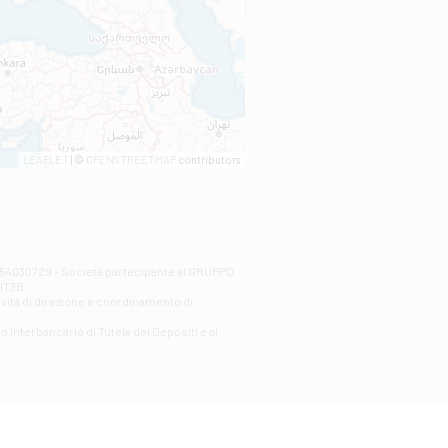
LEAFLET
| ©
OPENSTREETMAP
contributors
00254030729 - Società partecipante al GRUPPO
AlT3B.
ività di direzione e coordinamento di
o Interbancario di Tutela dei Depositi e al