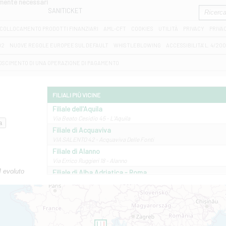
amente necessari
SANITICKET
COLLOCAMENTO PRODOTTI FINANZIARI
AML-CFT
COOKIES
UTILITÀ
PRIVACY
PRIVA
D2
NUOVE REGOLE EUROPEE SUL DEFAULT
WHISTLEBLOWING
ACCESSIBILITA' L. 4/20
OSCIMENTO DI UNA OPERAZIONE DI PAGAMENTO
FILIALI PIÙ VICINE
Filiale dell'Aquila
Via Beato Cesidio 45 - L'Aquila
Filiale di Acquaviva
VIA SALENTO 42 - Acquaviva Delle Fonti
Filiale di Alanno
Via Errico Ruggieri 18 - Alanno
M evoluto
Filiale di Alba Adriatica - Roma
Via Roma, 13 - Alba Adriatica
Filiale di Altamura
VIA VITTORIO VENETO 79/81 A - Altamura
Filiale di Amantea
STATALE 18/17 - Amantea