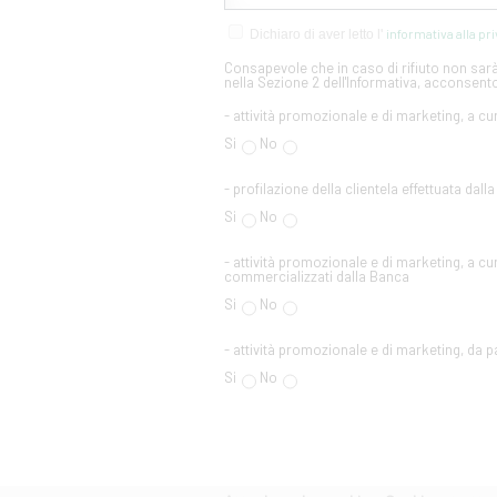
informativa alla pr
Dichiaro di aver letto l'
Consapevole che in caso di rifiuto non sarà 
nella Sezione 2 dell'Informativa, acconsento
- attività promozionale e di marketing, a cu
Si
No
- profilazione della clientela effettuata dall
Si
No
- attività promozionale e di marketing, a cur
commercializzati dalla Banca
Si
No
- attività promozionale e di marketing, da par
Si
No