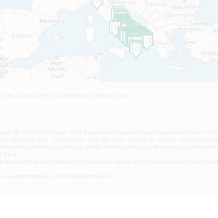
Filiale di Andretta
C.SO VITTORIO VENETO 8 - Andretta
Filiale di Andria 1 - Crispi
VIALE CRISPI 50/A - Andria
Filiale di Arsita
Viale San Francesco 6/b - Arsita
Filiale di Ascoli Piceno
Via Napoli - Ascoli Piceno
Filiale di Atessa
RO DELLO SVILUPPO ECONOMICO (LEGGE 662/96)
Contrada Piana La Fara - Via per Piazzano snc - Atessa
Filiale di Atri - Corso Adriano
Corso Elio Adriano, 1 - Atri
Filiale di Avellino - Partenio
ur, 19 - 70122 BARI (Italy) - Cod. Fiscale e iscrizione Registro Imprese di Bari n. 
03.241,00 int. vers. - REA 105047 - Cod. ABI 5424 - Albo Az. Cr. n. 4616 - Cod. BIC BPB
VIA PARTENIO 48 - Avellino
credito Centrale, iscritto al n. 10680 dell'Albo dei Gruppi Bancari e soggetta all'att
Filiale di Aversa
 S.p.A.
a Banca d'ltalia, autorizzata per le operazioni valutarie e in cambi ed aderente al Fond
VIA F. SAPORITO, 27/A - Aversa
Filiale di Avezzano - Piazza Torlonia
eb: www.bdmbanca.it - Info: info@bdmbanca.it
Piazza Torlonia - Avezzano
Filiale di Avigliano
PIAZZA E. GIANTURCO 49 - Avigliano
Filiale di Baiano