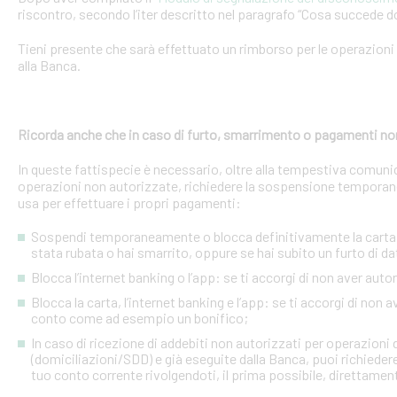
riscontro, secondo l’iter descritto nel paragrafo “Cosa succede d
Tieni presente che sarà effettuato un rimborso per le operazion
alla Banca.
Ricorda anche che in caso di furto, smarrimento o pagamenti no
In queste fattispecie è necessario, oltre alla tempestiva comuni
operazioni non autorizzate, richiedere la sospensione temporanea o
usa per effettuare i propri pagamenti:
Sospendi temporaneamente o blocca definitivamente la carta: s
stata rubata o hai smarrito, oppure se hai subito un furto di dat
Blocca l’internet banking o l’app: se ti accorgi di non aver a
Blocca la carta, l’internet banking e l’app: se ti accorgi di non 
conto come ad esempio un bonifico;
In caso di ricezione di addebiti non autorizzati per operazioni
(domiciliazioni/SDD) e già eseguite dalla Banca, puoi richieder
tuo conto corrente rivolgendoti, il prima possibile, direttamente 