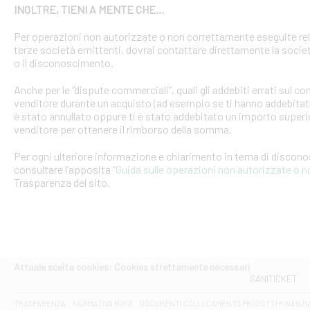
INOLTRE, TIENI A MENTE CHE…
Per operazioni non autorizzate o non correttamente eseguite rel
terze società emittenti, dovrai contattare direttamente la soci
o il disconoscimento.
Anche per le “dispute commerciali”, quali gli addebiti errati sul 
venditore durante un acquisto (ad esempio se ti hanno addebitato
è stato annullato oppure ti è stato addebitato un importo superio
venditore per ottenere il rimborso della somma.
Per ogni ulteriore informazione e chiarimento in tema di discon
consultare l’apposita “
Guida sulle operazioni non autorizzate o 
Trasparenza del sito.
Attuale scelta cookies: Cookies strettamente necessari
SANITICKET
TRASPARENZA
NORMATIVA MIFID
DOCUMENTI COLLOCAMENTO PRODOTTI FINANZI