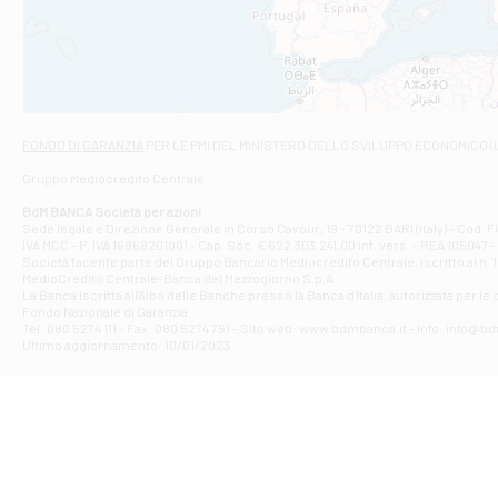
VIALE CRISPI 50
Filiale di Ars
Viale San Franc
Filiale di Asc
Via Napoli - As
Filiale di At
FONDO DI GARANZIA
PER LE PMI DEL MINISTERO DELLO SVILUPPO ECONOMICO (
Contrada Piana 
Gruppo Mediocredito Centrale
Filiale di At
Corso Elio Adria
BdM BANCA Società per azioni
Filiale di Ave
Sede legale e Direzione Generale in Corso Cavour, 19 - 70122 BARI (Italy) - Cod.
IVA MCC - P. IVA 16868201001 - Cap. Soc. € 622.303.241,00 int. vers. - REA 105047 -
VIA PARTENIO 4
Società facente parte del Gruppo Bancario Mediocredito Centrale, iscritto al n. 10
Filiale di Av
MedioCredito Centrale-Banca del Mezzogiorno S.p.A.
La Banca iscritta all'Albo delle Banche presso la Banca d'ltalia, autorizzata per le
VIA F. SAPORITO
Fondo Nazionale di Garanzia.
Filiale di Av
Tel: 080 5274 111 - Fax: 080 5274 751 - Sito web: www.bdmbanca.it - Info: info@b
Piazza Torlonia
Ultimo aggiornamento: 10/01/2023
Filiale di Avi
PIAZZA E. GIAN
Filiale di Bai
VIA G. LIPPIELL
Filiale di Bar
CORSO VITTORIO