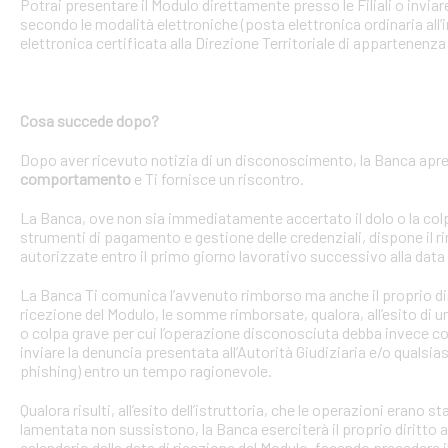
Potrai presentare il Modulo direttamente presso le Filiali o invi
secondo le modalità elettroniche (posta elettronica ordinaria all’i
elettronica certificata alla Direzione Territoriale di appartenenza 
Cosa succede dopo?
Dopo aver ricevuto notizia di un disconoscimento, la Banca apre 
comportamento
e Ti fornisce un riscontro.
La Banca, ove non sia immediatamente accertato il dolo o la colpa 
strumenti di pagamento e gestione delle credenziali, dispone il
autorizzate entro il primo giorno lavorativo successivo alla data 
La Banca Ti comunica l’avvenuto rimborso ma anche il proprio dirit
ricezione del Modulo, le somme rimborsate, qualora, all’esito di 
o colpa grave per cui l’operazione disconosciuta debba invece con
inviare la denuncia presentata all’Autorità Giudiziaria e/o qualsias
phishing) entro un tempo ragionevole.
Qualora risulti, all’esito dell’istruttoria, che le operazioni erano
lamentata non sussistono, la Banca eserciterà il proprio diritto ad
calendario dalla data di ricezione del Modulo, facendo precedere 