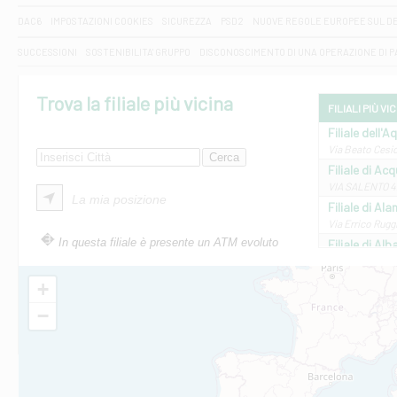
DAC6
IMPOSTAZIONI COOKIES
SICUREZZA
PSD2
NUOVE REGOLE EUROPEE SUL D
SUCCESSIONI
SOSTENIBILITA' GRUPPO
DISCONOSCIMENTO DI UNA OPERAZIONE DI 
Trova la filiale più vicina
FILIALI PIÙ VI
Filiale dell'A
Via Beato Cesid
Filiale di Ac
VIA SALENTO 42
La mia posizione
Filiale di Ala
Via Errico Ruggi
In questa filiale è presente un ATM evoluto
Filiale di Al
Via Roma, 13 - 
Filiale di Al
+
VIA VITTORIO V
−
Filiale di Am
STATALE 18/17 
Filiale di An
C.SO VITTORIO 
Filiale di And