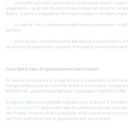
· custodire con ogni cura la carta e mantenere segreti i codici 
pagamento, i quali non devono essere conservati insieme, né anno
debito, credito o prepagata). Non vanno ceduti o divulgati a terzi
· in caso di furto o sottrazione delle proprie password, mod
definito;
· comunicare immediatamente alla Banca lo smarrimento, il furt
strumento di pagamento, secondo le modalità previste nel contra
Cosa fare in caso di operazione non autorizzata?
Se vieni a conoscenza di un’operazione di pagamento (o anche pi
indugio la Banca per avviare l’iter di disconoscimento, rivolgendoT
800005444, per chiamate dall’Italia, o il numero +390805215399, 
A seguito della ricezione della segnalazione, la Banca Ti chiederà 
disconosciment
i” unitamente alla documentazione che sarà nece
Nel Modulo, in modo chiaro e leggibile, avrai cura di inserire tutti 
verifiche sull’operazione di pagamento non autorizzata.