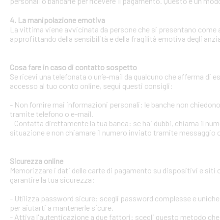
personali o bancarie per ricevere il pagamento. Questo è un modo 
4. La manipolazione emotiva
La vittima viene avvicinata da persone che si presentano come ami
approfittando della sensibilità e della fragilità emotiva degli anzi
Cosa fare in caso di contatto sospetto
Se ricevi una telefonata o un’e-mail da qualcuno che afferma di ess
accesso al tuo conto online, segui questi consigli:
- Non fornire mai informazioni personali: le banche non chiedono m
tramite telefono o e-mail.
- Contatta direttamente la tua banca: se hai dubbi, chiama il num
situazione e non chiamare il numero inviato tramite messaggio o
Sicurezza online
Memorizzare i dati delle carte di pagamento su dispositivi e siti
garantire la tua sicurezza:
- Utilizza password sicure: scegli password complesse e uniche 
per aiutarti a mantenerle sicure.
- Attiva l'autenticazione a due fattori: scegli questo metodo che