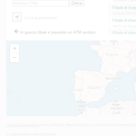
Via Beato Cesid
Filiale di Ac
VIA SALENTO 42
La mia posizione
Filiale di Ala
Via Errico Ruggi
In questa filiale è presente un ATM evoluto
Filiale di Al
Via Roma, 13 - 
Filiale di Al
+
VIA VITTORIO V
−
Filiale di Am
STATALE 18/17 
Filiale di An
C.SO VITTORIO 
Filiale di And
VIALE CRISPI 50
Filiale di Ars
Viale San Franc
Filiale di Asc
Via Napoli - As
Filiale di At
FONDO DI GARANZIA
PER LE PMI DEL MINISTERO DELLO SVILUPPO ECONOMICO (
Contrada Piana 
Gruppo Mediocredito Centrale
Filiale di At