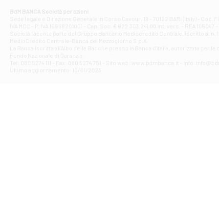
Corso Elio Adria
BdM BANCA Società per azioni
Filiale di Ave
Sede legale e Direzione Generale in Corso Cavour, 19 - 70122 BARI (Italy) - Cod.
IVA MCC - P. IVA 16868201001 - Cap. Soc. € 622.303.241,00 int. vers. - REA 105047 -
VIA PARTENIO 4
Società facente parte del Gruppo Bancario Mediocredito Centrale, iscritto al n. 10
Filiale di Av
MedioCredito Centrale-Banca del Mezzogiorno S.p.A.
La Banca iscritta all'Albo delle Banche presso la Banca d'ltalia, autorizzata per le
VIA F. SAPORITO
Fondo Nazionale di Garanzia.
Filiale di Av
Tel: 080 5274 111 - Fax: 080 5274 751 - Sito web: www.bdmbanca.it - Info: info@b
Piazza Torlonia
Ultimo aggiornamento: 10/01/2023
Filiale di Avi
PIAZZA E. GIAN
Filiale di Bai
VIA G. LIPPIELL
Filiale di Bar
CORSO VITTORIO
Filiale di Ba
VIALE PAPA GIOV
Filiale di Bar
VIA LEMBO 36 C
Filiale di Ba
VIA AMENDOLA 1
Filiale di Ba
VIA FAVIA 3 - Ba