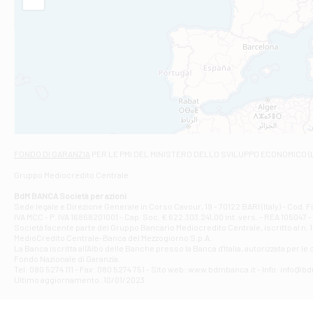
Filiale di Am
STATALE 18/17 
Filiale di An
C.SO VITTORIO 
Filiale di And
VIALE CRISPI 50
Filiale di Ars
Viale San Franc
Filiale di Asc
Via Napoli - As
Filiale di At
FONDO DI GARANZIA
PER LE PMI DEL MINISTERO DELLO SVILUPPO ECONOMICO (
Contrada Piana 
Gruppo Mediocredito Centrale
Filiale di At
Corso Elio Adria
BdM BANCA Società per azioni
Filiale di Ave
Sede legale e Direzione Generale in Corso Cavour, 19 - 70122 BARI (Italy) - Cod.
IVA MCC - P. IVA 16868201001 - Cap. Soc. € 622.303.241,00 int. vers. - REA 105047 -
VIA PARTENIO 4
Società facente parte del Gruppo Bancario Mediocredito Centrale, iscritto al n. 10
Filiale di Av
MedioCredito Centrale-Banca del Mezzogiorno S.p.A.
La Banca iscritta all'Albo delle Banche presso la Banca d'ltalia, autorizzata per le
VIA F. SAPORITO
Fondo Nazionale di Garanzia.
Filiale di Av
Tel: 080 5274 111 - Fax: 080 5274 751 - Sito web: www.bdmbanca.it - Info: info@b
Piazza Torlonia
Ultimo aggiornamento: 10/01/2023
Filiale di Avi
PIAZZA E. GIAN