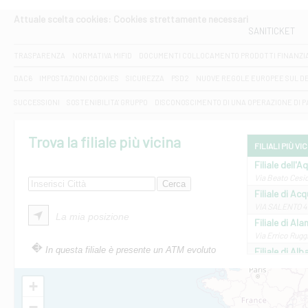
Attuale scelta cookies: Cookies strettamente necessari
SANITICKET
TRASPARENZA
NORMATIVA MIFID
DOCUMENTI COLLOCAMENTO PRODOTTI FINANZI
DAC6
IMPOSTAZIONI COOKIES
SICUREZZA
PSD2
NUOVE REGOLE EUROPEE SUL D
SUCCESSIONI
SOSTENIBILITA' GRUPPO
DISCONOSCIMENTO DI UNA OPERAZIONE DI 
Trova la filiale più vicina
FILIALI PIÙ VI
Filiale dell'A
Via Beato Cesid
Filiale di Ac
VIA SALENTO 42
La mia posizione
Filiale di Ala
Via Errico Ruggi
In questa filiale è presente un ATM evoluto
Filiale di Al
Via Roma, 13 - 
Filiale di Al
+
VIA VITTORIO V
−