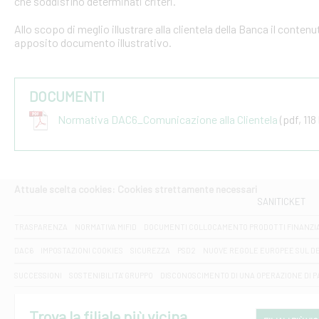
che soddisfino determinati criteri.
Allo scopo di meglio illustrare alla clientela della Banca il conten
apposito documento illustrativo.
DOCUMENTI
Normativa DAC6_Comunicazione alla Clientela
(pdf, 118
Attuale scelta cookies: Cookies strettamente necessari
SANITICKET
TRASPARENZA
NORMATIVA MIFID
DOCUMENTI COLLOCAMENTO PRODOTTI FINANZI
DAC6
IMPOSTAZIONI COOKIES
SICUREZZA
PSD2
NUOVE REGOLE EUROPEE SUL D
SUCCESSIONI
SOSTENIBILITA' GRUPPO
DISCONOSCIMENTO DI UNA OPERAZIONE DI 
Trova la filiale più vicina