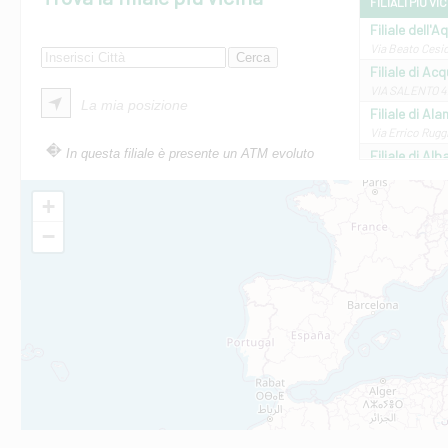
FILIALI PIÙ VI
Filiale dell'A
Via Beato Cesid
Filiale di Ac
VIA SALENTO 42
La mia posizione
Filiale di Ala
Via Errico Ruggi
In questa filiale è presente un ATM evoluto
Filiale di Al
Via Roma, 13 - 
Filiale di Al
+
VIA VITTORIO V
−
Filiale di Am
STATALE 18/17 
Filiale di An
C.SO VITTORIO 
Filiale di And
VIALE CRISPI 50
Filiale di Ars
Viale San Franc
Filiale di Asc
Via Napoli - As