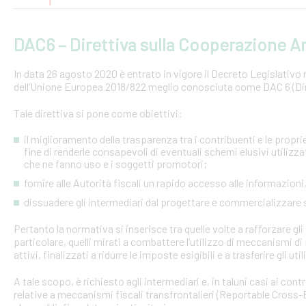
DAC6 – Direttiva sulla Cooperazione Am
In data 26 agosto 2020 è entrato in vigore il Decreto Legislativo n.
dell’Unione Europea 2018/822 meglio conosciuta come DAC 6 (Dire
Tale direttiva si pone come obiettivi:
il miglioramento della trasparenza tra i contribuenti e le proprie 
fine di renderle consapevoli di eventuali schemi elusivi utilizz
che ne fanno uso e i soggetti promotori;
fornire alle Autorità fiscali un rapido accesso alle informazio
dissuadere gli intermediari dal progettare e commercializzare
Pertanto la normativa si inserisce tra quelle volte a rafforzare gli 
particolare, quelli mirati a combattere l’utilizzo di meccanismi d
attivi, finalizzati a ridurre le imposte esigibili e a trasferire gli ut
A tale scopo, è richiesto agli intermediari e, in taluni casi ai con
relative a meccanismi fiscali transfrontalieri (Reportable Cros