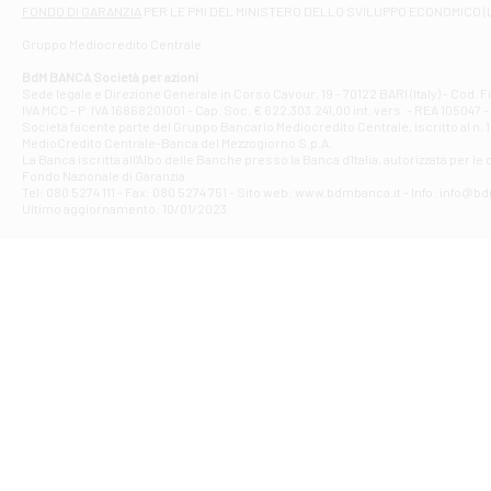
Filiale di At
FONDO DI GARANZIA
PER LE PMI DEL MINISTERO DELLO SVILUPPO ECONOMICO (
Contrada Piana 
Gruppo Mediocredito Centrale
Filiale di At
Corso Elio Adria
BdM BANCA Società per azioni
Filiale di Ave
Sede legale e Direzione Generale in Corso Cavour, 19 - 70122 BARI (Italy) - Cod.
IVA MCC - P. IVA 16868201001 - Cap. Soc. € 622.303.241,00 int. vers. - REA 105047 -
VIA PARTENIO 4
Società facente parte del Gruppo Bancario Mediocredito Centrale, iscritto al n. 10
Filiale di Av
MedioCredito Centrale-Banca del Mezzogiorno S.p.A.
La Banca iscritta all'Albo delle Banche presso la Banca d'ltalia, autorizzata per le
VIA F. SAPORITO
Fondo Nazionale di Garanzia.
Filiale di Av
Tel: 080 5274 111 - Fax: 080 5274 751 - Sito web: www.bdmbanca.it - Info: info@b
Piazza Torlonia
Ultimo aggiornamento: 10/01/2023
Filiale di Avi
PIAZZA E. GIAN
Filiale di Bai
VIA G. LIPPIELL
Filiale di Bar
CORSO VITTORIO
Filiale di Ba
VIALE PAPA GIOV
Filiale di Bar
VIA LEMBO 36 C
Filiale di Ba
VIA AMENDOLA 1