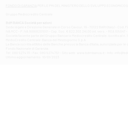
Filiale di At
FONDO DI GARANZIA
PER LE PMI DEL MINISTERO DELLO SVILUPPO ECONOMICO (
Contrada Piana 
Gruppo Mediocredito Centrale
Filiale di At
Corso Elio Adria
BdM BANCA Società per azioni
Filiale di Ave
Sede legale e Direzione Generale in Corso Cavour, 19 - 70122 BARI (Italy) - Cod.
IVA MCC - P. IVA 16868201001 - Cap. Soc. € 622.303.241,00 int. vers. - REA 105047 -
VIA PARTENIO 4
Società facente parte del Gruppo Bancario Mediocredito Centrale, iscritto al n. 10
Filiale di Av
MedioCredito Centrale-Banca del Mezzogiorno S.p.A.
La Banca iscritta all'Albo delle Banche presso la Banca d'ltalia, autorizzata per le
VIA F. SAPORITO
Fondo Nazionale di Garanzia.
Filiale di Av
Tel: 080 5274 111 - Fax: 080 5274 751 - Sito web: www.bdmbanca.it - Info: info@b
Piazza Torlonia
Ultimo aggiornamento: 10/01/2023
Filiale di Avi
PIAZZA E. GIAN
Filiale di Bai
VIA G. LIPPIELL
Filiale di Bar
CORSO VITTORIO
Filiale di Ba
VIALE PAPA GIOV
Filiale di Bar
VIA LEMBO 36 C
Filiale di Ba