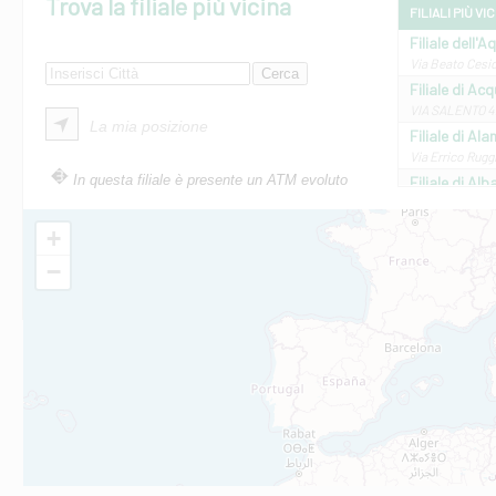
Trova la filiale più vicina
FILIALI PIÙ VI
Filiale dell'A
Via Beato Cesid
Filiale di Ac
VIA SALENTO 42
La mia posizione
Filiale di Ala
Via Errico Ruggi
In questa filiale è presente un ATM evoluto
Filiale di Al
Via Roma, 13 - 
Filiale di Al
+
VIA VITTORIO V
−
Filiale di Am
STATALE 18/17 
Filiale di An
C.SO VITTORIO 
Filiale di And
VIALE CRISPI 50
Filiale di Ars
Viale San Franc
Filiale di Asc
Via Napoli - As