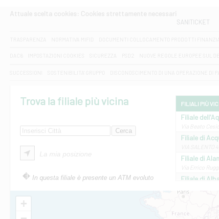
Attuale scelta cookies: Cookies strettamente necessari
SANITICKET
TRASPARENZA
NORMATIVA MIFID
DOCUMENTI COLLOCAMENTO PRODOTTI FINANZI
DAC6
IMPOSTAZIONI COOKIES
SICUREZZA
PSD2
NUOVE REGOLE EUROPEE SUL D
SUCCESSIONI
SOSTENIBILITA' GRUPPO
DISCONOSCIMENTO DI UNA OPERAZIONE DI 
Trova la filiale più vicina
FILIALI PIÙ VI
Filiale dell'A
Via Beato Cesid
Filiale di Ac
VIA SALENTO 42
La mia posizione
Filiale di Ala
Via Errico Ruggi
In questa filiale è presente un ATM evoluto
Filiale di Al
Via Roma, 13 - 
Filiale di Al
+
VIA VITTORIO V
−