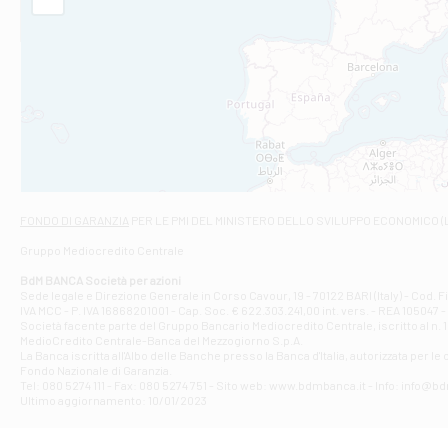
Filiale di Am
STATALE 18/17 
Filiale di An
C.SO VITTORIO 
Filiale di And
VIALE CRISPI 50
Filiale di Ars
Viale San Franc
Filiale di Asc
Via Napoli - As
Filiale di At
FONDO DI GARANZIA
PER LE PMI DEL MINISTERO DELLO SVILUPPO ECONOMICO (
Contrada Piana 
Gruppo Mediocredito Centrale
Filiale di At
Corso Elio Adria
BdM BANCA Società per azioni
Filiale di Ave
Sede legale e Direzione Generale in Corso Cavour, 19 - 70122 BARI (Italy) - Cod.
IVA MCC - P. IVA 16868201001 - Cap. Soc. € 622.303.241,00 int. vers. - REA 105047 -
VIA PARTENIO 4
Società facente parte del Gruppo Bancario Mediocredito Centrale, iscritto al n. 10
Filiale di Av
MedioCredito Centrale-Banca del Mezzogiorno S.p.A.
La Banca iscritta all'Albo delle Banche presso la Banca d'ltalia, autorizzata per le
VIA F. SAPORITO
Fondo Nazionale di Garanzia.
Filiale di Av
Tel: 080 5274 111 - Fax: 080 5274 751 - Sito web: www.bdmbanca.it - Info: info@b
Piazza Torlonia
Ultimo aggiornamento: 10/01/2023
Filiale di Avi
PIAZZA E. GIAN