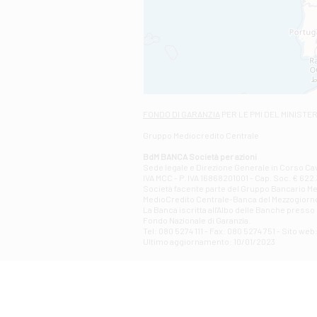
FONDO DI GARANZIA
PER LE PMI DEL MINISTE
Gruppo Mediocredito Centrale
BdM BANCA Società per azioni
Sede legale e Direzione Generale in Corso Cavo
IVA MCC - P. IVA 16868201001 - Cap. Soc. € 622.3
Società facente parte del Gruppo Bancario Medio
MedioCredito Centrale-Banca del Mezzogiorno
La Banca iscritta all'Albo delle Banche presso l
Fondo Nazionale di Garanzia.
Tel: 080 5274 111 - Fax: 080 5274 751 - Sito w
Ultimo aggiornamento: 10/01/2023