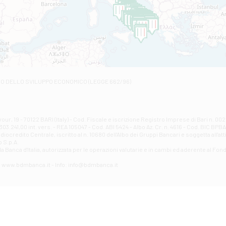
C.SO VITTORIO VENETO 8 - Andretta
Filiale di Andria 1 - Crispi
VIALE CRISPI 50/A - Andria
Filiale di Arsita
Viale San Francesco 6/b - Arsita
Filiale di Ascoli Piceno
Via Napoli - Ascoli Piceno
Filiale di Atessa
RO DELLO SVILUPPO ECONOMICO (LEGGE 662/96)
Contrada Piana La Fara - Via per Piazzano snc - Atessa
Filiale di Atri - Corso Adriano
Corso Elio Adriano, 1 - Atri
Filiale di Avellino - Partenio
ur, 19 - 70122 BARI (Italy) - Cod. Fiscale e iscrizione Registro Imprese di Bari n. 
03.241,00 int. vers. - REA 105047 - Cod. ABI 5424 - Albo Az. Cr. n. 4616 - Cod. BIC BPB
VIA PARTENIO 48 - Avellino
credito Centrale, iscritto al n. 10680 dell'Albo dei Gruppi Bancari e soggetta all'att
Filiale di Aversa
 S.p.A.
a Banca d'ltalia, autorizzata per le operazioni valutarie e in cambi ed aderente al Fond
VIA F. SAPORITO, 27/A - Aversa
Filiale di Avezzano - Piazza Torlonia
eb: www.bdmbanca.it - Info: info@bdmbanca.it
Piazza Torlonia - Avezzano
Filiale di Avigliano
PIAZZA E. GIANTURCO 49 - Avigliano
Filiale di Baiano
VIA G. LIPPIELLO 33 - Baiano
Filiale di Bari - Corso Vittorio Emanuele II