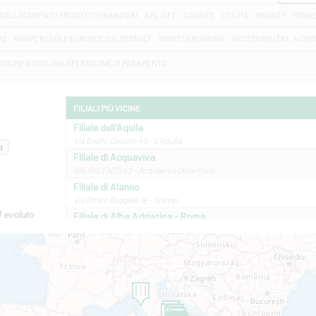
COLLOCAMENTO PRODOTTI FINANZIARI
AML-CFT
COOKIES
UTILITÀ
PRIVACY
PRIVA
D2
NUOVE REGOLE EUROPEE SUL DEFAULT
WHISTLEBLOWING
ACCESSIBILITA' L. 4/20
OSCIMENTO DI UNA OPERAZIONE DI PAGAMENTO
FILIALI PIÙ VICINE
Filiale dell'Aquila
Via Beato Cesidio 45 - L'Aquila
Filiale di Acquaviva
VIA SALENTO 42 - Acquaviva Delle Fonti
Filiale di Alanno
Via Errico Ruggieri 18 - Alanno
M evoluto
Filiale di Alba Adriatica - Roma
Via Roma, 13 - Alba Adriatica
Filiale di Altamura
VIA VITTORIO VENETO 79/81 A - Altamura
Filiale di Amantea
STATALE 18/17 - Amantea
Filiale di Andretta