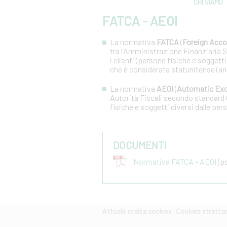
CHI SIAMO
FATCA - AEOI
La normativa
FATCA
(
Foreign Acco
tra l’Amministrazione Finanziaria Sta
i clienti (persone fisiche e soggetti
che è considerata statunitense (an
La normativa
AEOI
(
Automatic Exc
Autorità Fiscali secondo standard 
fisiche e soggetti diversi dalle pers
DOCUMENTI
Normativa FATCA - AEOI
(pd
Attuale scelta cookies: Cookies strett
CERCA