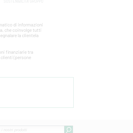
SOSTENIBILITA' GRUPPO
matico di informazioni
ia, che coinvolge tutti
segnalare la clientela
i finanziarie tra
clienti (persone