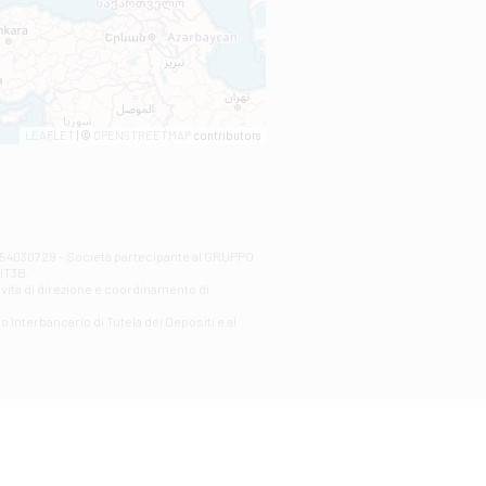
LEAFLET
| ©
OPENSTREETMAP
contributors
00254030729 - Società partecipante al GRUPPO
AlT3B.
ività di direzione e coordinamento di
o Interbancario di Tutela dei Depositi e al