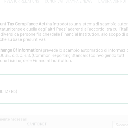
INVESTOR RELATIONS
COMUNICATI STAMPA E NEWS
LAVORA CON NOI
unt Tax Compliance Act
) ha introdotto un sistema di scambio auto
tunitense e quella degli altri Paesi aderenti all’accordo, tra cui l’Ital
 diversi da persone fisiche) delle Financial Institution, allo scopo di 
che su base presuntiva).
hange Of Information
) prevede lo scambio automatico di informazion
OCSE, c.d. C.R.S. (Common Reporting Standard) coinvolgendo tutti i 
one fisiche) delle Financial Institution.
f, 127 kb)
amente necessari
SANITICKET