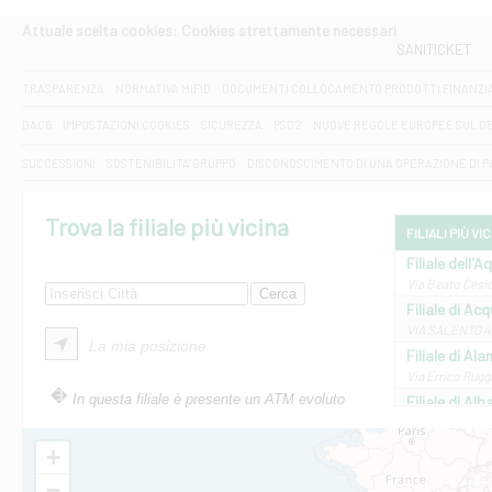
Attuale scelta cookies: Cookies strettamente necessari
SANITICKET
TRASPARENZA
NORMATIVA MIFID
DOCUMENTI COLLOCAMENTO PRODOTTI FINANZI
DAC6
IMPOSTAZIONI COOKIES
SICUREZZA
PSD2
NUOVE REGOLE EUROPEE SUL D
SUCCESSIONI
SOSTENIBILITA' GRUPPO
DISCONOSCIMENTO DI UNA OPERAZIONE DI 
Trova la filiale più vicina
FILIALI PIÙ VI
Filiale dell'A
Via Beato Cesid
Filiale di Ac
VIA SALENTO 42
La mia posizione
Filiale di Ala
Via Errico Ruggi
In questa filiale è presente un ATM evoluto
Filiale di Al
Via Roma, 13 - 
Filiale di Al
+
VIA VITTORIO V
−