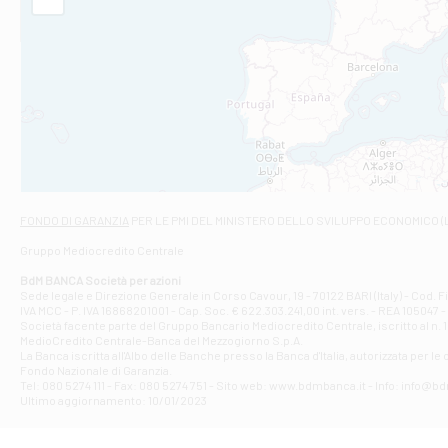
Filiale di Am
STATALE 18/17 
Filiale di An
C.SO VITTORIO 
Filiale di And
VIALE CRISPI 50
Filiale di Ars
Viale San Franc
Filiale di Asc
Via Napoli - As
Filiale di At
FONDO DI GARANZIA
PER LE PMI DEL MINISTERO DELLO SVILUPPO ECONOMICO (
Contrada Piana 
Gruppo Mediocredito Centrale
Filiale di At
Corso Elio Adria
BdM BANCA Società per azioni
Filiale di Ave
Sede legale e Direzione Generale in Corso Cavour, 19 - 70122 BARI (Italy) - Cod.
IVA MCC - P. IVA 16868201001 - Cap. Soc. € 622.303.241,00 int. vers. - REA 105047 -
VIA PARTENIO 4
Società facente parte del Gruppo Bancario Mediocredito Centrale, iscritto al n. 10
Filiale di Av
MedioCredito Centrale-Banca del Mezzogiorno S.p.A.
La Banca iscritta all'Albo delle Banche presso la Banca d'ltalia, autorizzata per le
VIA F. SAPORITO
Fondo Nazionale di Garanzia.
Filiale di Av
Tel: 080 5274 111 - Fax: 080 5274 751 - Sito web: www.bdmbanca.it - Info: info@b
Piazza Torlonia
Ultimo aggiornamento: 10/01/2023
Filiale di Avi
PIAZZA E. GIAN