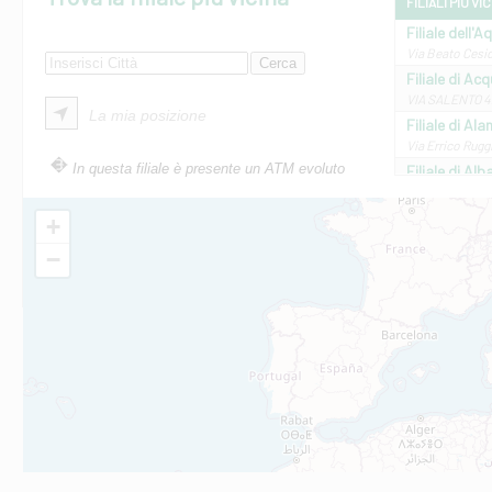
FILIALI PIÙ VI
Filiale dell'A
Via Beato Cesid
Filiale di Ac
VIA SALENTO 42
La mia posizione
Filiale di Ala
Via Errico Ruggi
In questa filiale è presente un ATM evoluto
Filiale di Al
Via Roma, 13 - 
Filiale di Al
+
VIA VITTORIO V
−
Filiale di Am
STATALE 18/17 
Filiale di An
C.SO VITTORIO 
Filiale di And
VIALE CRISPI 50
Filiale di Ars
Viale San Franc
Filiale di Asc
Via Napoli - As