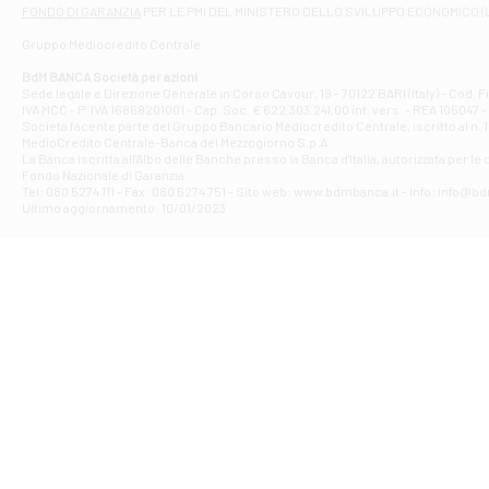
Filiale di At
FONDO DI GARANZIA
PER LE PMI DEL MINISTERO DELLO SVILUPPO ECONOMICO (
Contrada Piana 
Gruppo Mediocredito Centrale
Filiale di At
Corso Elio Adria
BdM BANCA Società per azioni
Filiale di Ave
Sede legale e Direzione Generale in Corso Cavour, 19 - 70122 BARI (Italy) - Cod.
IVA MCC - P. IVA 16868201001 - Cap. Soc. € 622.303.241,00 int. vers. - REA 105047 -
VIA PARTENIO 4
Società facente parte del Gruppo Bancario Mediocredito Centrale, iscritto al n. 10
Filiale di Av
MedioCredito Centrale-Banca del Mezzogiorno S.p.A.
La Banca iscritta all'Albo delle Banche presso la Banca d'ltalia, autorizzata per le
VIA F. SAPORITO
Fondo Nazionale di Garanzia.
Filiale di Av
Tel: 080 5274 111 - Fax: 080 5274 751 - Sito web: www.bdmbanca.it - Info: info@b
Piazza Torlonia
Ultimo aggiornamento: 10/01/2023
Filiale di Avi
PIAZZA E. GIAN
Filiale di Bai
VIA G. LIPPIELL
Filiale di Bar
CORSO VITTORIO
Filiale di Ba
VIALE PAPA GIOV
Filiale di Bar
VIA LEMBO 36 C
Filiale di Ba
VIA AMENDOLA 1