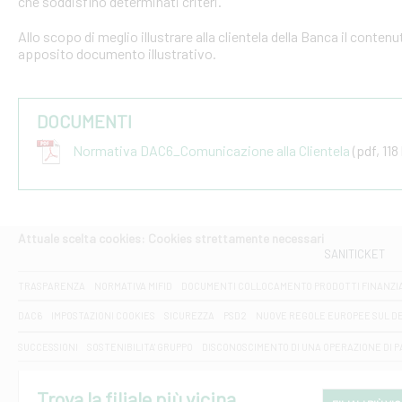
che soddisfino determinati criteri.
Allo scopo di meglio illustrare alla clientela della Banca il conten
apposito documento illustrativo.
DOCUMENTI
Normativa DAC6_Comunicazione alla Clientela
(pdf, 118
Attuale scelta cookies: Cookies strettamente necessari
SANITICKET
TRASPARENZA
NORMATIVA MIFID
DOCUMENTI COLLOCAMENTO PRODOTTI FINANZI
DAC6
IMPOSTAZIONI COOKIES
SICUREZZA
PSD2
NUOVE REGOLE EUROPEE SUL D
SUCCESSIONI
SOSTENIBILITA' GRUPPO
DISCONOSCIMENTO DI UNA OPERAZIONE DI 
Trova la filiale più vicina