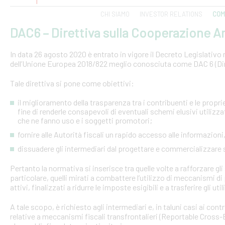
CHI SIAMO
INVESTOR RELATIONS
COM
DAC6 – Direttiva sulla Cooperazione Am
In data 26 agosto 2020 è entrato in vigore il Decreto Legislativo n.
dell’Unione Europea 2018/822 meglio conosciuta come DAC 6 (Dire
Tale direttiva si pone come obiettivi:
il miglioramento della trasparenza tra i contribuenti e le proprie 
fine di renderle consapevoli di eventuali schemi elusivi utilizz
che ne fanno uso e i soggetti promotori;
fornire alle Autorità fiscali un rapido accesso alle informazio
dissuadere gli intermediari dal progettare e commercializzare
Pertanto la normativa si inserisce tra quelle volte a rafforzare gli 
particolare, quelli mirati a combattere l’utilizzo di meccanismi d
attivi, finalizzati a ridurre le imposte esigibili e a trasferire gli ut
A tale scopo, è richiesto agli intermediari e, in taluni casi ai con
relative a meccanismi fiscali transfrontalieri (Reportable Cros