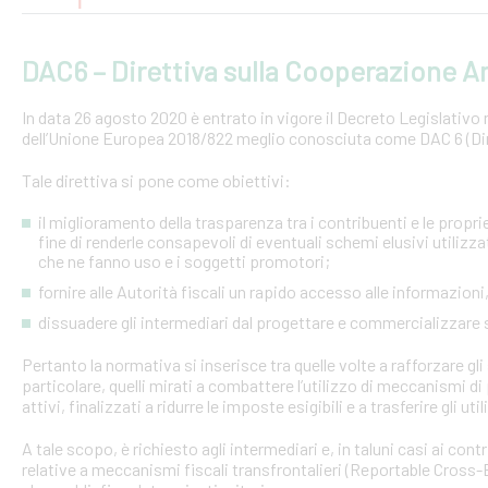
DAC6 – Direttiva sulla Cooperazione Am
In data 26 agosto 2020 è entrato in vigore il Decreto Legislativo n.
dell’Unione Europea 2018/822 meglio conosciuta come DAC 6 (Dire
Tale direttiva si pone come obiettivi:
il miglioramento della trasparenza tra i contribuenti e le proprie 
fine di renderle consapevoli di eventuali schemi elusivi utilizz
che ne fanno uso e i soggetti promotori;
fornire alle Autorità fiscali un rapido accesso alle informazio
dissuadere gli intermediari dal progettare e commercializzare
Pertanto la normativa si inserisce tra quelle volte a rafforzare gli 
particolare, quelli mirati a combattere l’utilizzo di meccanismi d
attivi, finalizzati a ridurre le imposte esigibili e a trasferire gli ut
A tale scopo, è richiesto agli intermediari e, in taluni casi ai con
relative a meccanismi fiscali transfrontalieri (Reportable Cros