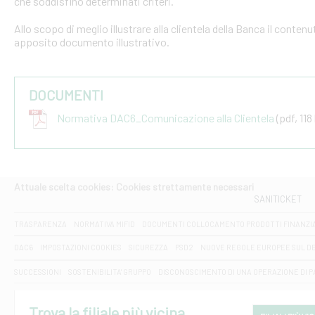
che soddisfino determinati criteri.
Allo scopo di meglio illustrare alla clientela della Banca il conten
apposito documento illustrativo.
DOCUMENTI
Normativa DAC6_Comunicazione alla Clientela
(pdf, 118
Attuale scelta cookies: Cookies strettamente necessari
SANITICKET
TRASPARENZA
NORMATIVA MIFID
DOCUMENTI COLLOCAMENTO PRODOTTI FINANZI
DAC6
IMPOSTAZIONI COOKIES
SICUREZZA
PSD2
NUOVE REGOLE EUROPEE SUL D
SUCCESSIONI
SOSTENIBILITA' GRUPPO
DISCONOSCIMENTO DI UNA OPERAZIONE DI 
Trova la filiale più vicina