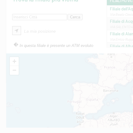
FILIALI PIÙ VI
Filiale dell'A
Via Beato Cesid
Filiale di Ac
VIA SALENTO 42
La mia posizione
Filiale di Ala
Via Errico Ruggi
In questa filiale è presente un ATM evoluto
Filiale di Al
Via Roma, 13 - 
Filiale di Al
+
VIA VITTORIO V
−
Filiale di Am
STATALE 18/17 
Filiale di An
C.SO VITTORIO 
Filiale di And
VIALE CRISPI 50
Filiale di Ars
Viale San Franc
Filiale di Asc
Via Napoli - As