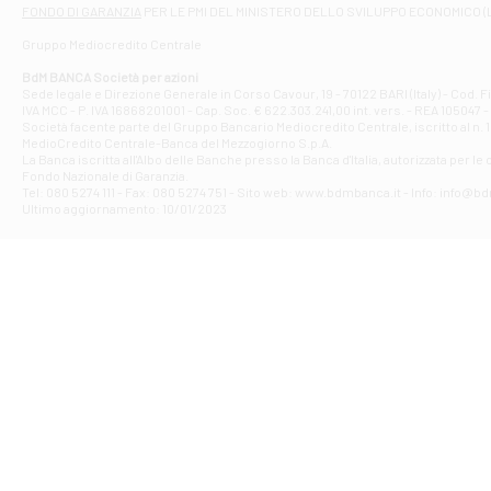
Filiale di At
FONDO DI GARANZIA
PER LE PMI DEL MINISTERO DELLO SVILUPPO ECONOMICO (
Contrada Piana 
Gruppo Mediocredito Centrale
Filiale di At
Corso Elio Adria
BdM BANCA Società per azioni
Filiale di Ave
Sede legale e Direzione Generale in Corso Cavour, 19 - 70122 BARI (Italy) - Cod.
IVA MCC - P. IVA 16868201001 - Cap. Soc. € 622.303.241,00 int. vers. - REA 105047 -
VIA PARTENIO 4
Società facente parte del Gruppo Bancario Mediocredito Centrale, iscritto al n. 10
Filiale di Av
MedioCredito Centrale-Banca del Mezzogiorno S.p.A.
La Banca iscritta all'Albo delle Banche presso la Banca d'ltalia, autorizzata per le
VIA F. SAPORITO
Fondo Nazionale di Garanzia.
Filiale di Av
Tel: 080 5274 111 - Fax: 080 5274 751 - Sito web: www.bdmbanca.it - Info: info@b
Piazza Torlonia
Ultimo aggiornamento: 10/01/2023
Filiale di Avi
PIAZZA E. GIAN
Filiale di Bai
VIA G. LIPPIELL
Filiale di Bar
CORSO VITTORIO
Filiale di Ba
VIALE PAPA GIOV
Filiale di Bar
VIA LEMBO 36 C
Filiale di Ba
VIA AMENDOLA 1