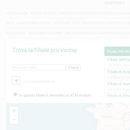
SANITICKET
TRASPARENZA
NORMATIVA MIFID
DOCUMENTI COLLOCAMENTO PRODOTTI FINANZI
DAC6
IMPOSTAZIONI COOKIES
SICUREZZA
PSD2
NUOVE REGOLE EUROPEE SUL D
SUCCESSIONI
SOSTENIBILITA' GRUPPO
DISCONOSCIMENTO DI UNA OPERAZIONE DI 
Trova la filiale più vicina
FILIALI PIÙ VI
Filiale dell'A
Via Beato Cesid
Filiale di Ac
VIA SALENTO 42
La mia posizione
Filiale di Ala
Via Errico Ruggi
In questa filiale è presente un ATM evoluto
Filiale di Al
Via Roma, 13 - 
Filiale di Al
+
VIA VITTORIO V
−
Filiale di Am
STATALE 18/17 