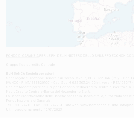
Filiale di An
C.SO VITTORIO 
Filiale di And
VIALE CRISPI 50
Filiale di Ars
Viale San Franc
Filiale di Asc
Via Napoli - As
Filiale di At
FONDO DI GARANZIA
PER LE PMI DEL MINISTERO DELLO SVILUPPO ECONOMICO (
Contrada Piana 
Gruppo Mediocredito Centrale
Filiale di At
Corso Elio Adria
BdM BANCA Società per azioni
Filiale di Ave
Sede legale e Direzione Generale in Corso Cavour, 19 - 70122 BARI (Italy) - Cod.
IVA MCC - P. IVA 16868201001 - Cap. Soc. € 622.303.241,00 int. vers. - REA 105047 -
VIA PARTENIO 4
Società facente parte del Gruppo Bancario Mediocredito Centrale, iscritto al n. 10
Filiale di Av
MedioCredito Centrale-Banca del Mezzogiorno S.p.A.
La Banca iscritta all'Albo delle Banche presso la Banca d'ltalia, autorizzata per le
VIA F. SAPORITO
Fondo Nazionale di Garanzia.
Filiale di Av
Tel: 080 5274 111 - Fax: 080 5274 751 - Sito web: www.bdmbanca.it - Info: info@b
Piazza Torlonia
Ultimo aggiornamento: 10/01/2023
Filiale di Avi
PIAZZA E. GIAN
Filiale di Bai
VIA G. LIPPIELL