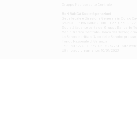
Gruppo Mediocredito Centrale
BdM BANCA Società per azioni
Sede legale e Direzione Generale in Corso Cavo
IVA MCC - P. IVA 16868201001 - Cap. Soc. € 622.3
Società facente parte del Gruppo Bancario Medio
MedioCredito Centrale-Banca del Mezzogiorno
La Banca iscritta all'Albo delle Banche presso l
Fondo Nazionale di Garanzia.
Tel: 080 5274 111 - Fax: 080 5274 751 - Sito w
Ultimo aggiornamento: 10/01/2023