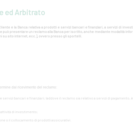
e ed Arbitrato
liente e la Banca relativa a prodotti e servizi bancari e finanziari, a servizi di inv
ente può presentare un reclamo alla Banca per iscritto, anche mediante modalità info
i su sito internet, ecc.], ovvero presso gli sportelli.
ermine dal ricevimento del reclamo:
i e servizi bancari e finanziari; laddove il reclamo sia relativo a servizi di pagamento, 
e attività di investimento;
one o il collocamento di prodotti assicurativi.