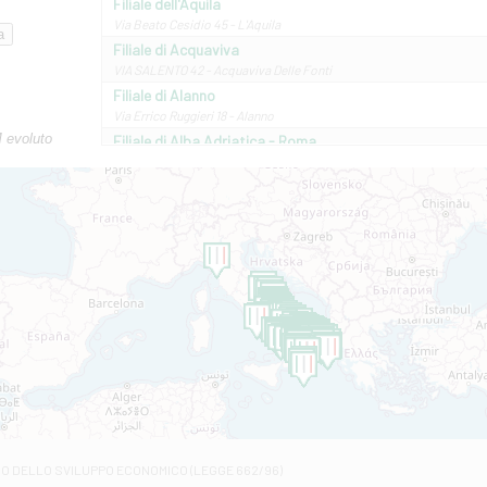
Filiale dell'Aquila
Via Beato Cesidio 45 - L'Aquila
Filiale di Acquaviva
VIA SALENTO 42 - Acquaviva Delle Fonti
Filiale di Alanno
Via Errico Ruggieri 18 - Alanno
M evoluto
Filiale di Alba Adriatica - Roma
Via Roma, 13 - Alba Adriatica
Filiale di Altamura
VIA VITTORIO VENETO 79/81 A - Altamura
Filiale di Amantea
STATALE 18/17 - Amantea
Filiale di Andretta
C.SO VITTORIO VENETO 8 - Andretta
Filiale di Andria 1 - Crispi
VIALE CRISPI 50/A - Andria
Filiale di Arsita
Viale San Francesco 6/b - Arsita
Filiale di Ascoli Piceno
Via Napoli - Ascoli Piceno
Filiale di Atessa
RO DELLO SVILUPPO ECONOMICO (LEGGE 662/96)
Contrada Piana La Fara - Via per Piazzano snc - Atessa