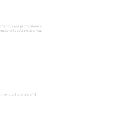
estimento e alla promozione o
rmatiche [posta elettronica,
è previsto il termine di
15