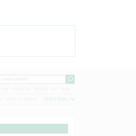
CY APP
CONTATTACI
RECLAMI
ACF
FATCA
CERCA FILIALI
04
TRUFFE AGLI ANZIANI