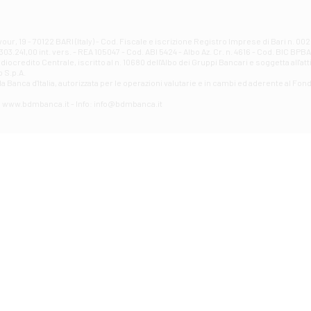
Filiale di Atri - Corso Adriano
Corso Elio Adriano, 1 - Atri
Filiale di Avellino - Partenio
ur, 19 - 70122 BARI (Italy) - Cod. Fiscale e iscrizione Registro Imprese di Bari n. 
03.241,00 int. vers. - REA 105047 - Cod. ABI 5424 - Albo Az. Cr. n. 4616 - Cod. BIC BPB
VIA PARTENIO 48 - Avellino
credito Centrale, iscritto al n. 10680 dell'Albo dei Gruppi Bancari e soggetta all'att
Filiale di Aversa
 S.p.A.
a Banca d'ltalia, autorizzata per le operazioni valutarie e in cambi ed aderente al Fond
VIA F. SAPORITO, 27/A - Aversa
Filiale di Avezzano - Piazza Torlonia
eb: www.bdmbanca.it - Info: info@bdmbanca.it
Piazza Torlonia - Avezzano
Filiale di Avigliano
PIAZZA E. GIANTURCO 49 - Avigliano
Filiale di Baiano
VIA G. LIPPIELLO 33 - Baiano
Filiale di Bari - Corso Vittorio Emanuele II
CORSO VITTORIO EMANUELE II, 86 - Bari
Filiale di Bari 10 - Papa Giovanni
VIALE PAPA GIOVANNI XXIII 131 - Bari
Filiale di Bari 11 - Lembo
VIA LEMBO 36 C/H - Bari
Filiale di Bari 2 - Amendola
VIA AMENDOLA 193/A - Bari
Filiale di Bari 4 - Poggiofranco