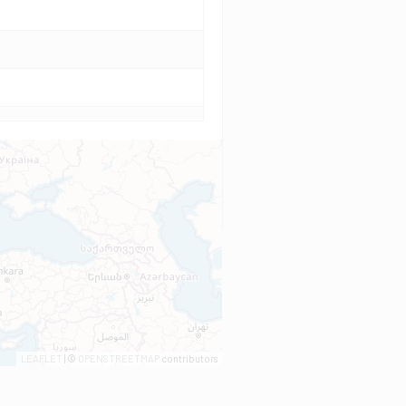
LEAFLET
| ©
OPENSTREETMAP
contributors