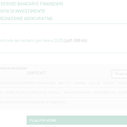
SERVIZI BANCARI E FINANZIARI
VITA’ DI INVESTIMENTO
MEDIAZIONE ASSICURATIVA
gestione dei reclami per l’anno 2025
(pdf, 586 kb)
amente necessari
SANITICKET
COLLOCAMENTO PRODOTTI FINANZIARI
AML-CFT
COOKIES
UTILITÀ
PRIVACY
PRIVA
D2
NUOVE REGOLE EUROPEE SUL DEFAULT
WHISTLEBLOWING
ACCESSIBILITA' L. 4/20
OSCIMENTO DI UNA OPERAZIONE DI PAGAMENTO
FILIALI PIÙ VICINE