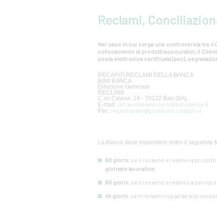
Reclami, Conciliazion
Nel caso in cui sorga una controversia tra il C
collocamento di prodotti assicurativi, il Cli
posta elettronica certificata (pec), segnalazion
RECAPITI RECLAMI DELLA BANCA
BdM BANCA
Direzione Generale
RECLAMI
C.so Cavour, 19 - 70122 Bari (BA)
uff.gestionereclami@bdmbanca.it
E-mail:
reclamibdm@postacert.cedacri.it
Pec:
La Banca deve rispondere entro il seguente t
60 giorni
, se il reclamo è relativo a prodott
giornate lavorative
;
60 giorni
, se il reclamo è relativo a servizi 
45 giorni
, se il reclamo riguarda la promozi