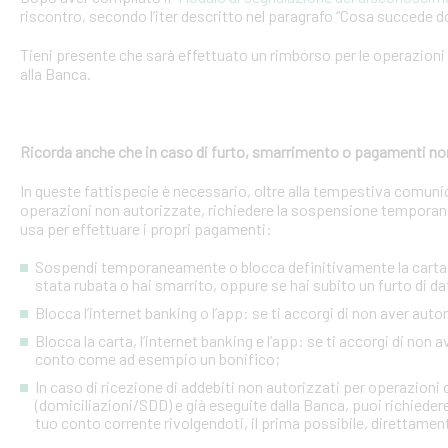
riscontro, secondo l’iter descritto nel paragrafo “Cosa succede d
Tieni presente che sarà effettuato un rimborso per le operazion
alla Banca.
Ricorda anche che in caso di furto, smarrimento o pagamenti no
In queste fattispecie è necessario, oltre alla tempestiva comuni
operazioni non autorizzate, richiedere la sospensione temporanea o
usa per effettuare i propri pagamenti:
Sospendi temporaneamente o blocca definitivamente la carta: s
stata rubata o hai smarrito, oppure se hai subito un furto di dat
Blocca l’internet banking o l’app: se ti accorgi di non aver a
Blocca la carta, l’internet banking e l’app: se ti accorgi di non 
conto come ad esempio un bonifico;
In caso di ricezione di addebiti non autorizzati per operazioni
(domiciliazioni/SDD) e già eseguite dalla Banca, puoi richieder
tuo conto corrente rivolgendoti, il prima possibile, direttamente 