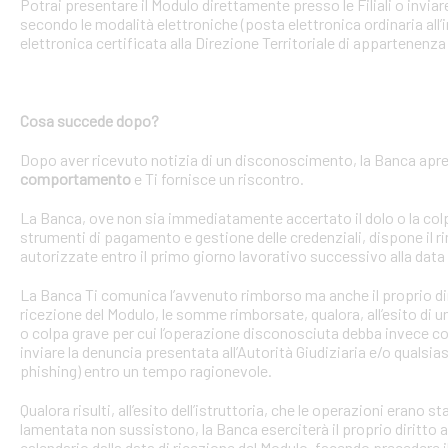
Potrai presentare il Modulo direttamente presso le Filiali o invi
secondo le modalità elettroniche (posta elettronica ordinaria all’i
elettronica certificata alla Direzione Territoriale di appartenenza 
Cosa succede dopo?
Dopo aver ricevuto notizia di un disconoscimento, la Banca apre 
comportamento
e Ti fornisce un riscontro.
La Banca, ove non sia immediatamente accertato il dolo o la colpa 
strumenti di pagamento e gestione delle credenziali, dispone il
autorizzate entro il primo giorno lavorativo successivo alla data 
La Banca Ti comunica l’avvenuto rimborso ma anche il proprio dirit
ricezione del Modulo, le somme rimborsate, qualora, all’esito di 
o colpa grave per cui l’operazione disconosciuta debba invece con
inviare la denuncia presentata all’Autorità Giudiziaria e/o qualsias
phishing) entro un tempo ragionevole.
Qualora risulti, all’esito dell’istruttoria, che le operazioni erano
lamentata non sussistono, la Banca eserciterà il proprio diritto ad
calendario dalla data di ricezione del Modulo, facendo precedere 