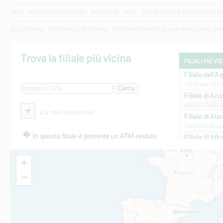
DAC6
IMPOSTAZIONI COOKIES
SICUREZZA
PSD2
NUOVE REGOLE EUROPEE SUL D
SUCCESSIONI
SOSTENIBILITA' GRUPPO
DISCONOSCIMENTO DI UNA OPERAZIONE DI 
Trova la filiale più vicina
FILIALI PIÙ VI
Filiale dell'A
Via Beato Cesid
Filiale di Ac
VIA SALENTO 42
La mia posizione
Filiale di Ala
Via Errico Ruggi
In questa filiale è presente un ATM evoluto
Filiale di Al
Via Roma, 13 - 
Filiale di Al
+
VIA VITTORIO V
−
Filiale di Am
STATALE 18/17 
Filiale di An
C.SO VITTORIO 
Filiale di And