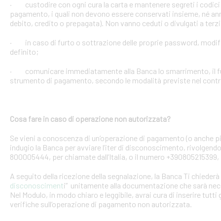
· custodire con ogni cura la carta e mantenere segreti i codici 
pagamento, i quali non devono essere conservati insieme, né anno
debito, credito o prepagata). Non vanno ceduti o divulgati a terzi
· in caso di furto o sottrazione delle proprie password, mod
definito;
· comunicare immediatamente alla Banca lo smarrimento, il furt
strumento di pagamento, secondo le modalità previste nel contra
Cosa fare in caso di operazione non autorizzata?
Se vieni a conoscenza di un’operazione di pagamento (o anche pi
indugio la Banca per avviare l’iter di disconoscimento, rivolgendoT
800005444, per chiamate dall’Italia, o il numero +390805215399, 
A seguito della ricezione della segnalazione, la Banca Ti chiederà 
disconosciment
i” unitamente alla documentazione che sarà nece
Nel Modulo, in modo chiaro e leggibile, avrai cura di inserire tutti 
verifiche sull’operazione di pagamento non autorizzata.