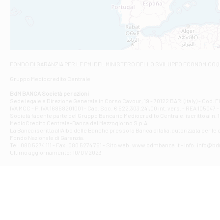
VIALE CRISPI 50
Filiale di Ars
Viale San Franc
Filiale di Asc
Via Napoli - As
Filiale di At
FONDO DI GARANZIA
PER LE PMI DEL MINISTERO DELLO SVILUPPO ECONOMICO (
Contrada Piana 
Gruppo Mediocredito Centrale
Filiale di At
Corso Elio Adria
BdM BANCA Società per azioni
Filiale di Ave
Sede legale e Direzione Generale in Corso Cavour, 19 - 70122 BARI (Italy) - Cod.
IVA MCC - P. IVA 16868201001 - Cap. Soc. € 622.303.241,00 int. vers. - REA 105047 -
VIA PARTENIO 4
Società facente parte del Gruppo Bancario Mediocredito Centrale, iscritto al n. 10
Filiale di Av
MedioCredito Centrale-Banca del Mezzogiorno S.p.A.
La Banca iscritta all'Albo delle Banche presso la Banca d'ltalia, autorizzata per le
VIA F. SAPORITO
Fondo Nazionale di Garanzia.
Filiale di Av
Tel: 080 5274 111 - Fax: 080 5274 751 - Sito web: www.bdmbanca.it - Info: info@b
Piazza Torlonia
Ultimo aggiornamento: 10/01/2023
Filiale di Avi
PIAZZA E. GIAN
Filiale di Bai
VIA G. LIPPIELL
Filiale di Bar
CORSO VITTORIO