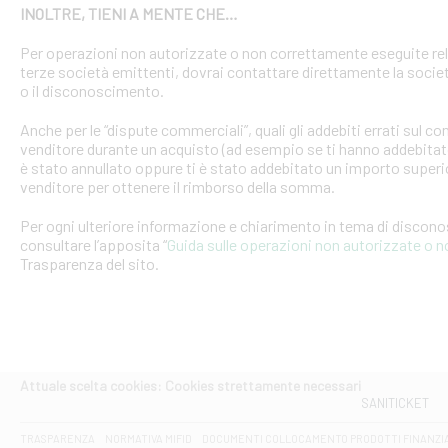
INOLTRE, TIENI A MENTE CHE…
Per operazioni non autorizzate o non correttamente eseguite rel
terze società emittenti, dovrai contattare direttamente la soci
o il disconoscimento.
Anche per le “dispute commerciali”, quali gli addebiti errati sul 
venditore durante un acquisto (ad esempio se ti hanno addebitato
è stato annullato oppure ti è stato addebitato un importo superio
venditore per ottenere il rimborso della somma.
Per ogni ulteriore informazione e chiarimento in tema di discon
consultare l’apposita “
Guida sulle operazioni non autorizzate o 
Trasparenza del sito.
Attuale scelta cookies: Cookies strettamente necessari
SANITICKET
TRASPARENZA
NORMATIVA MIFID
DOCUMENTI COLLOCAMENTO PRODOTTI FINANZI