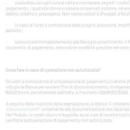
· custodire con ogni cura la carta e mantenere segreti i codici 
pagamento, i quali non devono essere conservati insieme, né anno
debito, credito o prepagata). Non vanno ceduti o divulgati a terzi
· in caso di furto o sottrazione delle proprie password, mod
definito;
· comunicare immediatamente alla Banca lo smarrimento, il furt
strumento di pagamento, secondo le modalità previste nel contra
Cosa fare in caso di operazione non autorizzata?
Se vieni a conoscenza di un’operazione di pagamento (o anche pi
indugio la Banca per avviare l’iter di disconoscimento, rivolgendoT
800005444, per chiamate dall’Italia, o il numero +390805215399, 
A seguito della ricezione della segnalazione, la Banca Ti chiederà 
disconosciment
i” unitamente alla documentazione che sarà nece
Nel Modulo, in modo chiaro e leggibile, avrai cura di inserire tutti 
verifiche sull’operazione di pagamento non autorizzata.