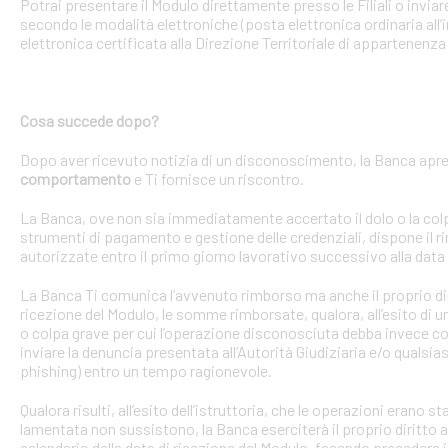
Potrai presentare il Modulo direttamente presso le Filiali o invi
secondo le modalità elettroniche (posta elettronica ordinaria all’i
elettronica certificata alla Direzione Territoriale di appartenenza 
Cosa succede dopo?
Dopo aver ricevuto notizia di un disconoscimento, la Banca apre 
comportamento
e Ti fornisce un riscontro.
La Banca, ove non sia immediatamente accertato il dolo o la colpa 
strumenti di pagamento e gestione delle credenziali, dispone il
autorizzate entro il primo giorno lavorativo successivo alla data 
La Banca Ti comunica l’avvenuto rimborso ma anche il proprio dirit
ricezione del Modulo, le somme rimborsate, qualora, all’esito di 
o colpa grave per cui l’operazione disconosciuta debba invece con
inviare la denuncia presentata all’Autorità Giudiziaria e/o qualsias
phishing) entro un tempo ragionevole.
Qualora risulti, all’esito dell’istruttoria, che le operazioni erano
lamentata non sussistono, la Banca eserciterà il proprio diritto ad
calendario dalla data di ricezione del Modulo, facendo precedere 