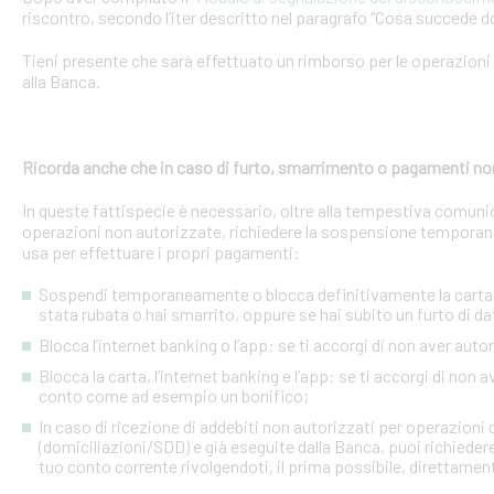
riscontro, secondo l’iter descritto nel paragrafo “Cosa succede d
Tieni presente che sarà effettuato un rimborso per le operazion
alla Banca.
Ricorda anche che in caso di furto, smarrimento o pagamenti no
In queste fattispecie è necessario, oltre alla tempestiva comuni
operazioni non autorizzate, richiedere la sospensione temporanea o
usa per effettuare i propri pagamenti:
Sospendi temporaneamente o blocca definitivamente la carta: s
stata rubata o hai smarrito, oppure se hai subito un furto di dat
Blocca l’internet banking o l’app: se ti accorgi di non aver a
Blocca la carta, l’internet banking e l’app: se ti accorgi di non 
conto come ad esempio un bonifico;
In caso di ricezione di addebiti non autorizzati per operazioni
(domiciliazioni/SDD) e già eseguite dalla Banca, puoi richieder
tuo conto corrente rivolgendoti, il prima possibile, direttamente 