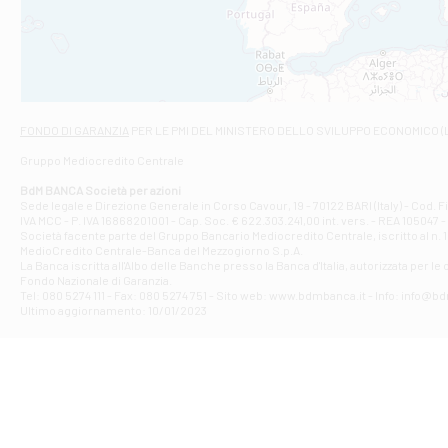
VIALE CRISPI 50
Filiale di Ars
Viale San Franc
Filiale di Asc
Via Napoli - As
Filiale di At
FONDO DI GARANZIA
PER LE PMI DEL MINISTERO DELLO SVILUPPO ECONOMICO (
Contrada Piana 
Gruppo Mediocredito Centrale
Filiale di At
Corso Elio Adria
BdM BANCA Società per azioni
Filiale di Ave
Sede legale e Direzione Generale in Corso Cavour, 19 - 70122 BARI (Italy) - Cod.
IVA MCC - P. IVA 16868201001 - Cap. Soc. € 622.303.241,00 int. vers. - REA 105047 -
VIA PARTENIO 4
Società facente parte del Gruppo Bancario Mediocredito Centrale, iscritto al n. 10
Filiale di Av
MedioCredito Centrale-Banca del Mezzogiorno S.p.A.
La Banca iscritta all'Albo delle Banche presso la Banca d'ltalia, autorizzata per le
VIA F. SAPORITO
Fondo Nazionale di Garanzia.
Filiale di Av
Tel: 080 5274 111 - Fax: 080 5274 751 - Sito web: www.bdmbanca.it - Info: info@b
Piazza Torlonia
Ultimo aggiornamento: 10/01/2023
Filiale di Avi
PIAZZA E. GIAN
Filiale di Bai
VIA G. LIPPIELL
Filiale di Bar
CORSO VITTORIO