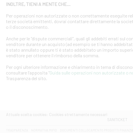
INOLTRE, TIENI A MENTE CHE…
Per operazioni non autorizzate o non correttamente eseguite rel
terze società emittenti, dovrai contattare direttamente la soci
o il disconoscimento.
Anche per le “dispute commerciali”, quali gli addebiti errati sul 
venditore durante un acquisto (ad esempio se ti hanno addebitato
è stato annullato oppure ti è stato addebitato un importo superio
venditore per ottenere il rimborso della somma.
Per ogni ulteriore informazione e chiarimento in tema di discon
consultare l’apposita “
Guida sulle operazioni non autorizzate o 
Trasparenza del sito.
Attuale scelta cookies: Cookies strettamente necessari
SANITICKET
TRASPARENZA
NORMATIVA MIFID
DOCUMENTI COLLOCAMENTO PRODOTTI FINANZI