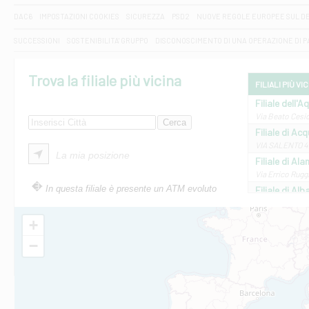
DAC6
IMPOSTAZIONI COOKIES
SICUREZZA
PSD2
NUOVE REGOLE EUROPEE SUL D
SUCCESSIONI
SOSTENIBILITA' GRUPPO
DISCONOSCIMENTO DI UNA OPERAZIONE DI 
Trova la filiale più vicina
FILIALI PIÙ VI
Filiale dell'A
Via Beato Cesid
Filiale di Ac
VIA SALENTO 42
La mia posizione
Filiale di Ala
Via Errico Ruggi
In questa filiale è presente un ATM evoluto
Filiale di Al
Via Roma, 13 - 
Filiale di Al
+
VIA VITTORIO V
−
Filiale di Am
STATALE 18/17 
Filiale di An
C.SO VITTORIO 
Filiale di And