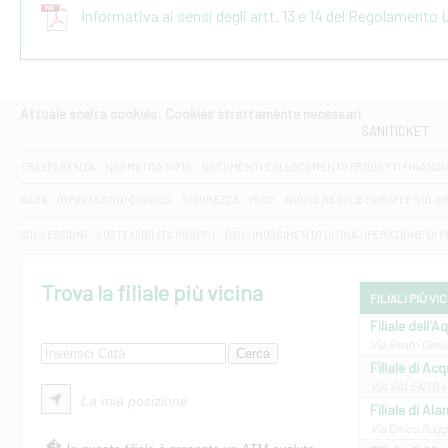
Informativa ai sensi degli artt. 13 e 14 del Regolamento
Attuale scelta cookies: Cookies strettamente necessari
SANITICKET
TRASPARENZA
NORMATIVA MIFID
DOCUMENTI COLLOCAMENTO PRODOTTI FINANZI
DAC6
IMPOSTAZIONI COOKIES
SICUREZZA
PSD2
NUOVE REGOLE EUROPEE SUL D
SUCCESSIONI
SOSTENIBILITA' GRUPPO
DISCONOSCIMENTO DI UNA OPERAZIONE DI 
Trova la filiale più vicina
FILIALI PIÙ VI
Filiale dell'A
Via Beato Cesid
Filiale di Ac
VIA SALENTO 42
La mia posizione
Filiale di Ala
Via Errico Ruggi