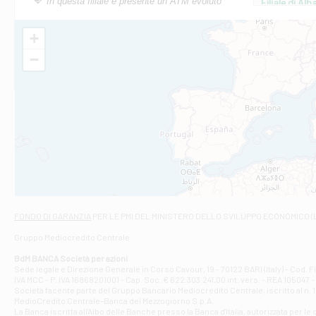
In questa filiale è presente un ATM evoluto
Filiale di Al
Via Roma, 13 - 
Filiale di Al
+
VIA VITTORIO V
−
Filiale di Am
STATALE 18/17 
Filiale di An
C.SO VITTORIO 
Filiale di And
VIALE CRISPI 50
Filiale di Ars
Viale San Franc
Filiale di Asc
Via Napoli - As
Filiale di At
FONDO DI GARANZIA
PER LE PMI DEL MINISTERO DELLO SVILUPPO ECONOMICO (
Contrada Piana 
Gruppo Mediocredito Centrale
Filiale di At
Corso Elio Adria
BdM BANCA Società per azioni
Filiale di Ave
Sede legale e Direzione Generale in Corso Cavour, 19 - 70122 BARI (Italy) - Cod.
IVA MCC - P. IVA 16868201001 - Cap. Soc. € 622.303.241,00 int. vers. - REA 105047 -
VIA PARTENIO 4
Società facente parte del Gruppo Bancario Mediocredito Centrale, iscritto al n. 10
Filiale di Av
MedioCredito Centrale-Banca del Mezzogiorno S.p.A.
La Banca iscritta all'Albo delle Banche presso la Banca d'ltalia, autorizzata per le
VIA F. SAPORITO