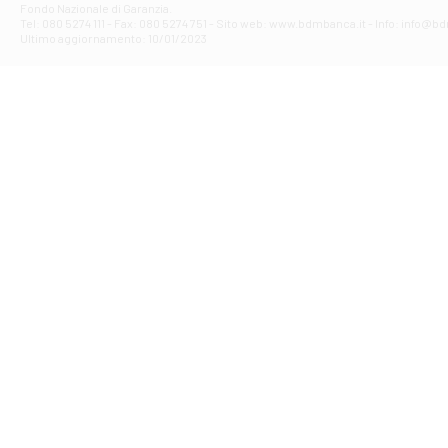
Fondo Nazionale di Garanzia.
Filiale di Av
Tel: 080 5274 111 - Fax: 080 5274 751 - Sito web: www.bdmbanca.it - Info: info@b
Piazza Torlonia
Ultimo aggiornamento: 10/01/2023
Filiale di Avi
PIAZZA E. GIAN
Filiale di Bai
VIA G. LIPPIELL
Filiale di Bar
CORSO VITTORIO
Filiale di Ba
VIALE PAPA GIOV
Filiale di Bar
VIA LEMBO 36 C
Filiale di Ba
VIA AMENDOLA 1
Filiale di Ba
VIA FAVIA 3 - Ba
Filiale di Bar
VIALE JAPIGIA 1
Filiale di Bar
STRADA PALUMBO
Filiale di Bar