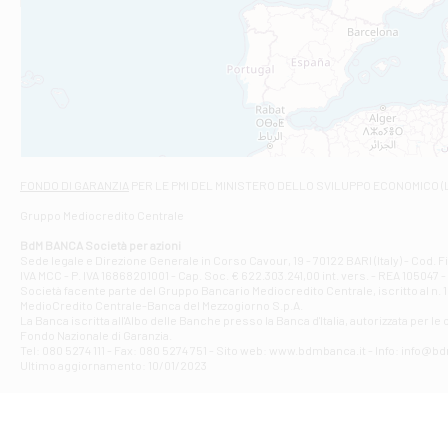
Filiale di An
C.SO VITTORIO 
Filiale di And
VIALE CRISPI 50
Filiale di Ars
Viale San Franc
Filiale di Asc
Via Napoli - As
Filiale di At
FONDO DI GARANZIA
PER LE PMI DEL MINISTERO DELLO SVILUPPO ECONOMICO (
Contrada Piana 
Gruppo Mediocredito Centrale
Filiale di At
Corso Elio Adria
BdM BANCA Società per azioni
Filiale di Ave
Sede legale e Direzione Generale in Corso Cavour, 19 - 70122 BARI (Italy) - Cod.
IVA MCC - P. IVA 16868201001 - Cap. Soc. € 622.303.241,00 int. vers. - REA 105047 -
VIA PARTENIO 4
Società facente parte del Gruppo Bancario Mediocredito Centrale, iscritto al n. 10
Filiale di Av
MedioCredito Centrale-Banca del Mezzogiorno S.p.A.
La Banca iscritta all'Albo delle Banche presso la Banca d'ltalia, autorizzata per le
VIA F. SAPORITO
Fondo Nazionale di Garanzia.
Filiale di Av
Tel: 080 5274 111 - Fax: 080 5274 751 - Sito web: www.bdmbanca.it - Info: info@b
Piazza Torlonia
Ultimo aggiornamento: 10/01/2023
Filiale di Avi
PIAZZA E. GIAN
Filiale di Bai
VIA G. LIPPIELL