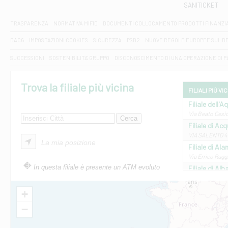
SANITICKET
TRASPARENZA
NORMATIVA MIFID
DOCUMENTI COLLOCAMENTO PRODOTTI FINANZI
DAC6
IMPOSTAZIONI COOKIES
SICUREZZA
PSD2
NUOVE REGOLE EUROPEE SUL D
SUCCESSIONI
SOSTENIBILITA' GRUPPO
DISCONOSCIMENTO DI UNA OPERAZIONE DI 
Trova la filiale più vicina
FILIALI PIÙ VI
Filiale dell'A
Via Beato Cesid
Filiale di Ac
VIA SALENTO 42
La mia posizione
Filiale di Ala
Via Errico Ruggi
In questa filiale è presente un ATM evoluto
Filiale di Al
Via Roma, 13 - 
Filiale di Al
+
VIA VITTORIO V
−
Filiale di Am
STATALE 18/17 