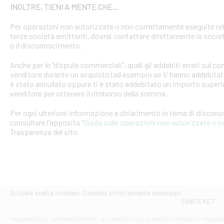
INOLTRE, TIENI A MENTE CHE…
Per operazioni non autorizzate o non correttamente eseguite rel
terze società emittenti, dovrai contattare direttamente la soci
o il disconoscimento.
Anche per le “dispute commerciali”, quali gli addebiti errati sul 
venditore durante un acquisto (ad esempio se ti hanno addebitato
è stato annullato oppure ti è stato addebitato un importo superio
venditore per ottenere il rimborso della somma.
Per ogni ulteriore informazione e chiarimento in tema di discon
consultare l’apposita “
Guida sulle operazioni non autorizzate o 
Trasparenza del sito.
Attuale scelta cookies: Cookies strettamente necessari
SANITICKET
TRASPARENZA
NORMATIVA MIFID
DOCUMENTI COLLOCAMENTO PRODOTTI FINANZI