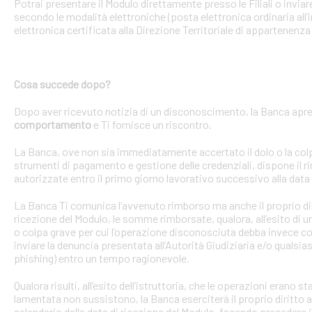
Potrai presentare il Modulo direttamente presso le Filiali o invi
secondo le modalità elettroniche (posta elettronica ordinaria all’i
elettronica certificata alla Direzione Territoriale di appartenenza 
Cosa succede dopo?
Dopo aver ricevuto notizia di un disconoscimento, la Banca apre 
comportamento
e Ti fornisce un riscontro.
La Banca, ove non sia immediatamente accertato il dolo o la colpa 
strumenti di pagamento e gestione delle credenziali, dispone il
autorizzate entro il primo giorno lavorativo successivo alla data 
La Banca Ti comunica l’avvenuto rimborso ma anche il proprio dirit
ricezione del Modulo, le somme rimborsate, qualora, all’esito di 
o colpa grave per cui l’operazione disconosciuta debba invece con
inviare la denuncia presentata all’Autorità Giudiziaria e/o qualsias
phishing) entro un tempo ragionevole.
Qualora risulti, all’esito dell’istruttoria, che le operazioni erano
lamentata non sussistono, la Banca eserciterà il proprio diritto ad
calendario dalla data di ricezione del Modulo, facendo precedere 