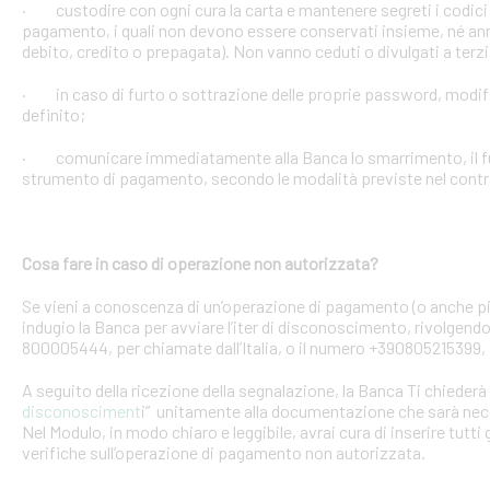
· custodire con ogni cura la carta e mantenere segreti i codici 
pagamento, i quali non devono essere conservati insieme, né anno
debito, credito o prepagata). Non vanno ceduti o divulgati a terzi
· in caso di furto o sottrazione delle proprie password, mod
definito;
· comunicare immediatamente alla Banca lo smarrimento, il furt
strumento di pagamento, secondo le modalità previste nel contra
Cosa fare in caso di operazione non autorizzata?
Se vieni a conoscenza di un’operazione di pagamento (o anche pi
indugio la Banca per avviare l’iter di disconoscimento, rivolgendoT
800005444, per chiamate dall’Italia, o il numero +390805215399, 
A seguito della ricezione della segnalazione, la Banca Ti chiederà 
disconosciment
i” unitamente alla documentazione che sarà nece
Nel Modulo, in modo chiaro e leggibile, avrai cura di inserire tutti 
verifiche sull’operazione di pagamento non autorizzata.