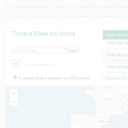
DAC6
IMPOSTAZIONI COOKIES
SICUREZZA
PSD2
NUOVE REGOLE EUROPEE SUL D
SUCCESSIONI
SOSTENIBILITA' GRUPPO
DISCONOSCIMENTO DI UNA OPERAZIONE DI 
Trova la filiale più vicina
FILIALI PIÙ VI
Filiale dell'A
Via Beato Cesid
Filiale di Ac
VIA SALENTO 42
La mia posizione
Filiale di Ala
Via Errico Ruggi
In questa filiale è presente un ATM evoluto
Filiale di Al
Via Roma, 13 - 
Filiale di Al
+
VIA VITTORIO V
−
Filiale di Am
STATALE 18/17 
Filiale di An
C.SO VITTORIO 
Filiale di And