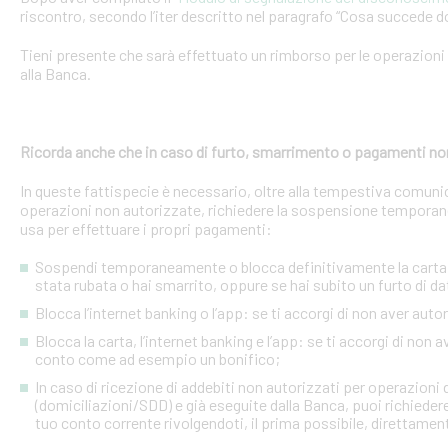
riscontro, secondo l’iter descritto nel paragrafo “Cosa succede d
Tieni presente che sarà effettuato un rimborso per le operazion
alla Banca.
Ricorda anche che in caso di furto, smarrimento o pagamenti no
In queste fattispecie è necessario, oltre alla tempestiva comuni
operazioni non autorizzate, richiedere la sospensione temporanea o
usa per effettuare i propri pagamenti:
Sospendi temporaneamente o blocca definitivamente la carta: s
stata rubata o hai smarrito, oppure se hai subito un furto di dat
Blocca l’internet banking o l’app: se ti accorgi di non aver a
Blocca la carta, l’internet banking e l’app: se ti accorgi di non 
conto come ad esempio un bonifico;
In caso di ricezione di addebiti non autorizzati per operazioni
(domiciliazioni/SDD) e già eseguite dalla Banca, puoi richieder
tuo conto corrente rivolgendoti, il prima possibile, direttamente 