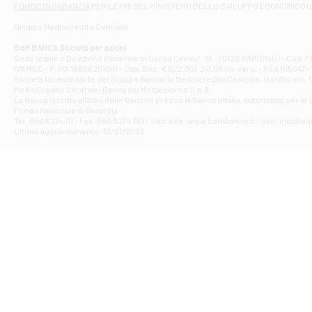
FONDO DI GARANZIA
PER LE PMI DEL MINISTERO DELLO SVILUPPO ECONOMICO (
Contrada Piana 
Gruppo Mediocredito Centrale
Filiale di At
Corso Elio Adria
BdM BANCA Società per azioni
Filiale di Ave
Sede legale e Direzione Generale in Corso Cavour, 19 - 70122 BARI (Italy) - Cod.
IVA MCC - P. IVA 16868201001 - Cap. Soc. € 622.303.241,00 int. vers. - REA 105047 -
VIA PARTENIO 4
Società facente parte del Gruppo Bancario Mediocredito Centrale, iscritto al n. 10
Filiale di Av
MedioCredito Centrale-Banca del Mezzogiorno S.p.A.
La Banca iscritta all'Albo delle Banche presso la Banca d'ltalia, autorizzata per le
VIA F. SAPORITO
Fondo Nazionale di Garanzia.
Filiale di Av
Tel: 080 5274 111 - Fax: 080 5274 751 - Sito web: www.bdmbanca.it - Info: info@b
Piazza Torlonia
Ultimo aggiornamento: 10/01/2023
Filiale di Avi
PIAZZA E. GIAN
Filiale di Bai
VIA G. LIPPIELL
Filiale di Bar
CORSO VITTORIO
Filiale di Ba
VIALE PAPA GIOV
Filiale di Bar
VIA LEMBO 36 C
Filiale di Ba
VIA AMENDOLA 1