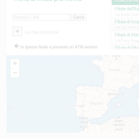
FILIALI PIÙ VI
Filiale dell'A
Via Beato Cesid
Filiale di Ac
VIA SALENTO 42
La mia posizione
Filiale di Ala
Via Errico Ruggi
In questa filiale è presente un ATM evoluto
Filiale di Al
Via Roma, 13 - 
Filiale di Al
+
VIA VITTORIO V
−
Filiale di Am
STATALE 18/17 
Filiale di An
C.SO VITTORIO 
Filiale di And
VIALE CRISPI 50
Filiale di Ars
Viale San Franc
Filiale di Asc
Via Napoli - As
Filiale di At