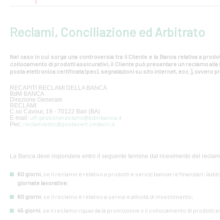
Reclami, Conciliazione ed Arbitrato
Nel caso in cui sorga una controversia tra il Cliente e la Banca relativa a prodot
collocamento di prodotti assicurativi, il Cliente può presentare un reclamo all
posta elettronica certificata (pec), segnalazioni su sito internet, ecc.], ovvero pr
RECAPITI RECLAMI DELLA BANCA
BdM BANCA
Direzione Generale
RECLAMI
C.so Cavour, 19 - 70122 Bari (BA)
uff.gestionereclami@bdmbanca.it
E-mail:
reclamibdm@postacert.cedacri.it
Pec:
La Banca deve rispondere entro il seguente termine dal ricevimento del reclam
60 giorni
, se il reclamo è relativo a prodotti e servizi bancari e finanziari; lad
giornate lavorative
;
60 giorni
, se il reclamo è relativo a servizi e attività di investimento;
45 giorni
, se il reclamo riguarda la promozione o il collocamento di prodotti a