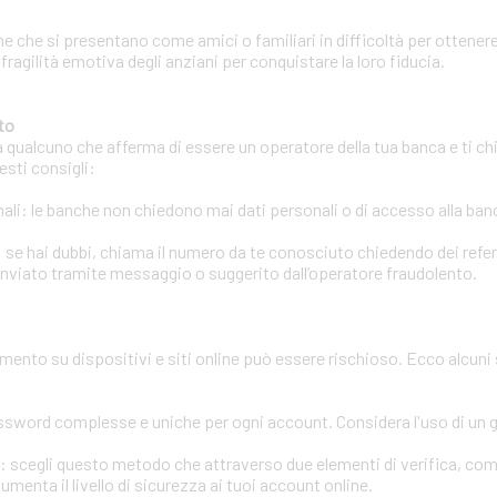
e che si presentano come amici o familiari in difficoltà per ottenere
 fragilità emotiva degli anziani per conquistare la loro fiducia.
to
a qualcuno che afferma di essere un operatore della tua banca e ti chi
esti consigli:
li: le banche non chiedono mai dati personali o di accesso alla banca
 se hai dubbi, chiama il numero da te conosciuto chiedendo dei refere
inviato tramite messaggio o suggerito dall’operatore fraudolento.
amento su dispositivi e siti online può essere rischioso. Ecco alcuni
assword complesse e uniche per ogni account. Considera l'uso di un
ri: scegli questo metodo che attraverso due elementi di verifica, co
enta il livello di sicurezza ai tuoi account online.