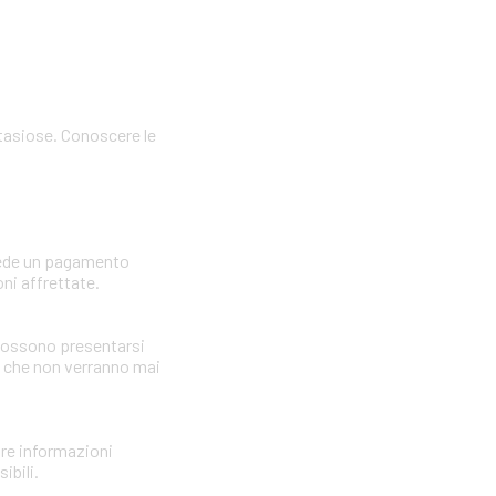
ntasiose. Conoscere le
hiede un pagamento
ni affrettate.
i possono presentarsi
i che non verranno mai
nire informazioni
ibili.