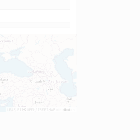
LEAFLET
| ©
OPENSTREETMAP
contributors