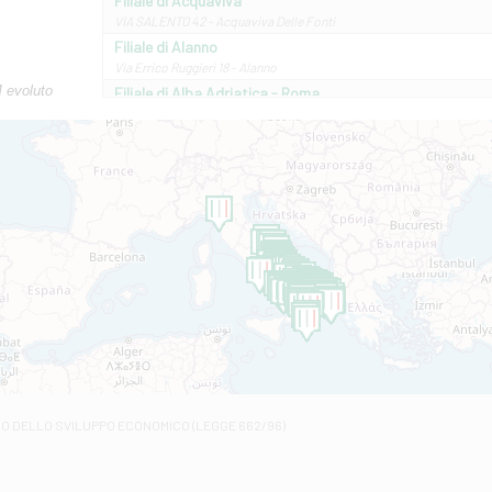
Filiale di Acquaviva
VIA SALENTO 42 - Acquaviva Delle Fonti
Filiale di Alanno
Via Errico Ruggieri 18 - Alanno
M evoluto
Filiale di Alba Adriatica - Roma
Via Roma, 13 - Alba Adriatica
Filiale di Altamura
VIA VITTORIO VENETO 79/81 A - Altamura
Filiale di Amantea
STATALE 18/17 - Amantea
Filiale di Andretta
C.SO VITTORIO VENETO 8 - Andretta
Filiale di Andria 1 - Crispi
VIALE CRISPI 50/A - Andria
Filiale di Arsita
Viale San Francesco 6/b - Arsita
Filiale di Ascoli Piceno
Via Napoli - Ascoli Piceno
Filiale di Atessa
RO DELLO SVILUPPO ECONOMICO (LEGGE 662/96)
Contrada Piana La Fara - Via per Piazzano snc - Atessa
Filiale di Atri - Corso Adriano
Corso Elio Adriano, 1 - Atri