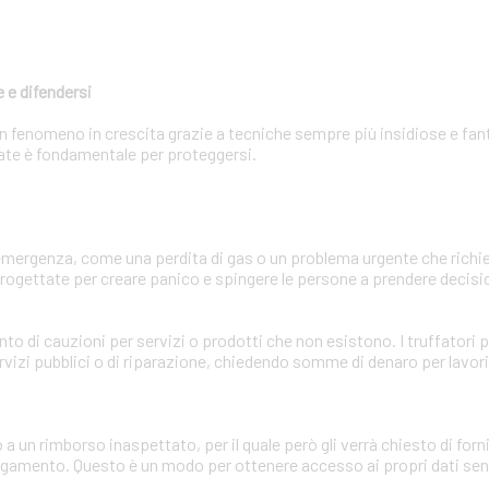
 e difendersi
 un fenomeno in crescita grazie a tecniche sempre più insidiose e fa
zzate è fondamentale per proteggersi.
'emergenza, come una perdita di gas o un problema urgente che ric
ogettate per creare panico e spingere le persone a prendere decisio
ento di cauzioni per servizi o prodotti che non esistono. I truffator
rvizi pubblici o di riparazione, chiedendo somme di denaro per lavor
o a un rimborso inaspettato, per il quale però gli verrà chiesto di for
pagamento. Questo è un modo per ottenere accesso ai propri dati sens