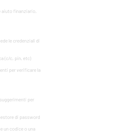
 aiuto finanziario,
ede le credenziali di
 (c/c, pin, etc)
nti per verificare la
 suggerimenti per
 gestore di password
me un codice o una