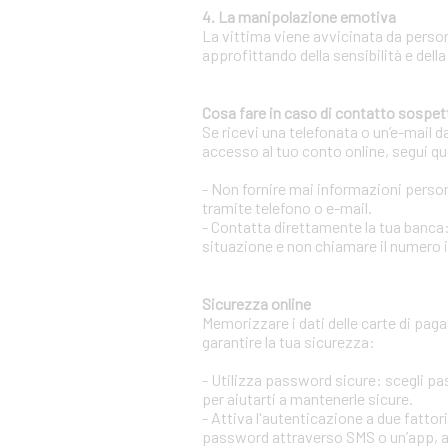
4. La manipolazione emotiva
La vittima viene avvicinata da person
approfittando della sensibilità e della
Cosa fare in caso di contatto sospet
Se ricevi una telefonata o un’e-mail d
accesso al tuo conto online, segui qu
- Non fornire mai informazioni persona
tramite telefono o e-mail.
- Contatta direttamente la tua banca:
situazione e non chiamare il numero 
Sicurezza online
Memorizzare i dati delle carte di pag
garantire la tua sicurezza:
- Utilizza password sicure: scegli p
per aiutarti a mantenerle sicure.
- Attiva l'autenticazione a due fatto
password attraverso SMS o un’app, aum