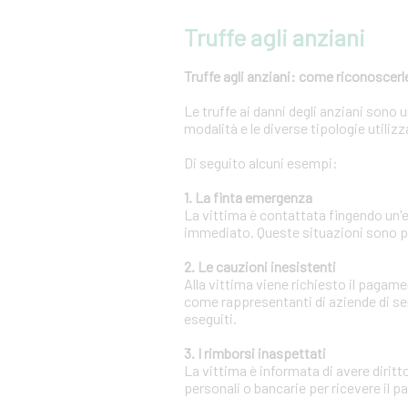
Truffe agli anziani
Truffe agli anziani: come riconoscerle
Le truffe ai danni degli anziani sono
modalità e le diverse tipologie utili
Di seguito alcuni esempi:
1. La finta emergenza
La vittima è contattata fingendo un
immediato. Queste situazioni sono pr
2. Le cauzioni inesistenti
Alla vittima viene richiesto il pagam
come rappresentanti di aziende di se
eseguiti.
3. I rimborsi inaspettati
La vittima è informata di avere diritt
personali o bancarie per ricevere il 