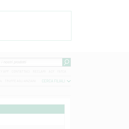
CY APP
CONTATTACI
RECLAMI
ACF
FATCA
CERCA FILIALI
04
TRUFFE AGLI ANZIANI