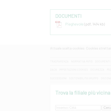
DOCUMENTI
Pieghevole
(pdf, 1414 kb)
Attuale scelta cookies: Cookies strett
CERCA
TRASPARENZA
NORMATIVA MIFID
DOCUMENTI 
DAC6
IMPOSTAZIONI COOKIES
SICUREZZA
PS
SUCCESSIONI
SOSTENIBILITA' GRUPPO
DISCON
Trova la filiale più vicina