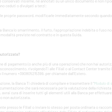
conservati insieme, né annotati su un unico documento e non riporta
o ceduti o divulgati a terzi;
elle proprie password, modificarle immediatamente secondo quand
ca lo smarrimento, il furto, l'appropriazione indebita o l'uso no
odalità previste nel contratto e in questa Guida.
autorizzata?
ne di pagamento (o anche più di una operazione) che non hai autori
 disconoscimento, rivolgendoTi alle Filiali o al Contact Center tramite
 o il numero +390805215399, per chiamate dall’Estero.
azione, la Banca Ti chiederà di compilare e trasmettere il “
Modulo di 
ocumentazione che sarà necessaria per la valutazione della richiest
 avrai cura di inserire tutti gli elementi utili alla Banca per effettuar
to non autorizzata.
nte presso le Filiali o inviare lo stesso per posta ordinaria o racc
a elettronica ordinaria all’indirizzo della Filiale di radicamento del