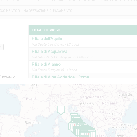
OSCIMENTO DI UNA OPERAZIONE DI PAGAMENTO
FILIALI PIÙ VICINE
Filiale dell'Aquila
Via Beato Cesidio 45 - L'Aquila
Filiale di Acquaviva
VIA SALENTO 42 - Acquaviva Delle Fonti
Filiale di Alanno
Via Errico Ruggieri 18 - Alanno
M evoluto
Filiale di Alba Adriatica - Roma
Via Roma, 13 - Alba Adriatica
Filiale di Altamura
VIA VITTORIO VENETO 79/81 A - Altamura
Filiale di Amantea
STATALE 18/17 - Amantea
Filiale di Andretta
C.SO VITTORIO VENETO 8 - Andretta
Filiale di Andria 1 - Crispi
VIALE CRISPI 50/A - Andria