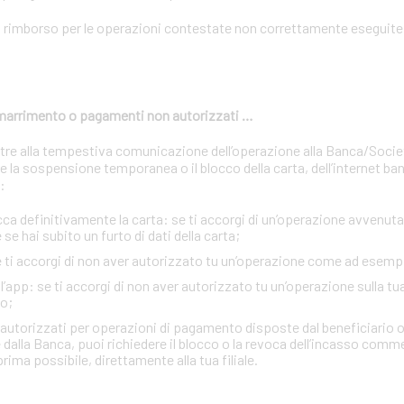
n rimborso per le operazioni contestate non correttamente eseguite 
 smarrimento o pagamenti non autorizzati …
oltre alla tempestiva comunicazione dell’operazione alla Banca/Soci
 la sospensione temporanea o il blocco della carta, dell’internet ban
:
definitivamente la carta: se ti accorgi di un’operazione avvenuta 
se hai subito un furto di dati della carta;
se ti accorgi di non aver autorizzato tu un’operazione come ad esemp
e l’app: se ti accorgi di non aver autorizzato tu un’operazione sulla tu
o;
n autorizzati per operazioni di pagamento disposte dal beneficiario o
 dalla Banca, puoi richiedere il blocco o la revoca dell’incasso comm
rima possibile, direttamente alla tua filiale.