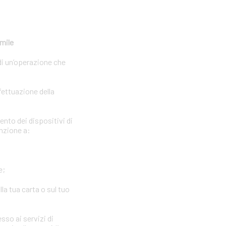
imile
di un’operazione che
fettuazione della
ento dei dispositivi di
enzione a:
e;
la tua carta o sul tuo
sso ai servizi di