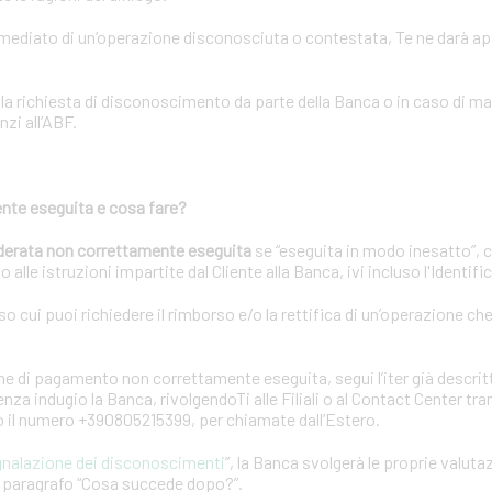
immediato di un’operazione disconosciuta o contestata, Te ne darà a
lla richiesta di disconoscimento da parte della Banca o in caso di m
nzi all’ABF.
nte eseguita e cosa fare?
derata non correttamente eseguita
se “eseguita in modo inesatto”, 
 alle istruzioni impartite dal Cliente alla Banca, ivi incluso l'Identif
rso cui puoi richiedere il rimborso e/o la rettifica di un’operazione ch
e di pagamento non correttamente eseguita, segui l’iter già descrit
za indugio la Banca, rivolgendoTi alle Filiali o al Contact Center tr
 o il numero +390805215399, per chiamate dall’Estero.
gnalazione dei disconoscimenti
”, la Banca svolgerà le proprie valuta
el paragrafo “Cosa succede dopo?”.