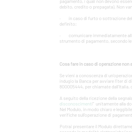
pagamento, i quali non devono essere 
debito, credito o prepagata). Non vann
· in caso di furto o sottrazione d
definito;
· comunicare immediatamente alla Ban
strumento di pagamento, secondo le m
Cosa fare in caso di operazione non 
Se vieni a conoscenza di un’operazio
indugio la Banca per avviare l’iter di
800005444, per chiamate dall’Italia,
A seguito della ricezione della segnal
disconosciment
i” unitamente alla d
Nel Modulo, in modo chiaro e leggibile,
verifiche sull’operazione di pagamen
Potrai presentare il Modulo direttame
secondo le modalità elettroniche (post