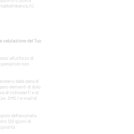
 info@bdmbanca.it).
a valutazione del Tuo
si all’utilizzo di
 operazioni non
endario dalla data di
gano elementi di dolo
a di richiederTi e di
(es. SMS / e-mail di
agioni dell’anomalia
tro 120 giorni di
apposita