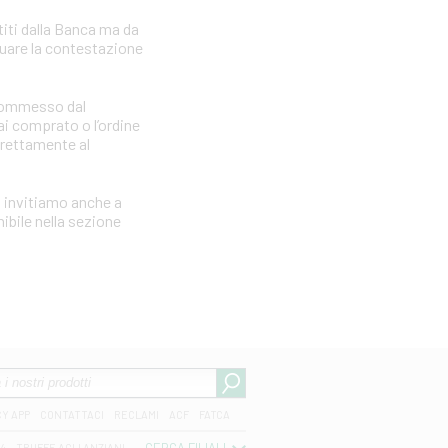
iti dalla Banca ma da
tuare la contestazione
e commesso dal
i comprato o l’ordine
irettamente al
i invitiamo anche a
ibile nella sezione
CY APP
CONTATTACI
RECLAMI
ACF
FATCA
04
TRUFFE AGLI ANZIANI