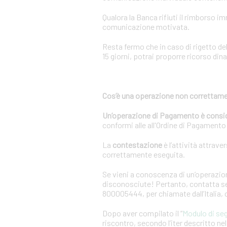
Qualora la Banca rifiuti il rimborso 
comunicazione motivata.
Resta fermo che in caso di rigetto de
15 giorni, potrai proporre ricorso dina
Cos’è una operazione non correttame
Un’operazione di Pagamento è consi
conformi alle all'Ordine di Pagamento o
La
contestazione
è l’attività attrave
correttamente eseguita.
Se vieni a conoscenza di un’operazion
disconosciute! Pertanto, contatta sen
800005444, per chiamate dall’Italia,
Dopo aver compilato il “
Modulo di se
riscontro, secondo l’iter descritto n