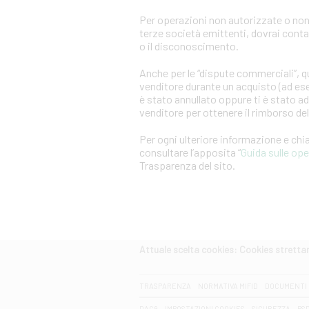
Per operazioni non autorizzate o non
terze società emittenti, dovrai cont
o il disconoscimento.
Anche per le “dispute commerciali”, qu
venditore durante un acquisto (ad es
è stato annullato oppure ti è stato a
venditore per ottenere il rimborso d
Per ogni ulteriore informazione e ch
consultare l’apposita “
Guida sulle op
Trasparenza del sito.
Attuale scelta cookies: Cookies strett
CERCA
TRASPARENZA
NORMATIVA MIFID
DOCUMENTI 
DAC6
IMPOSTAZIONI COOKIES
SICUREZZA
PS