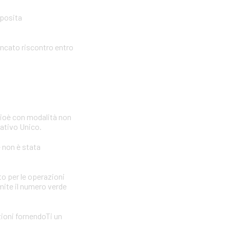
pposita
ancato riscontro entro
cioè con modalità non
icativo Unico.
e non è stata
to per le operazioni
amite il numero verde
zioni fornendoTi un