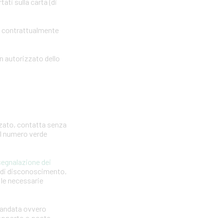
ti sulla carta (di
o contrattualmente
n autorizzato dello
zzato, contatta senza
 il numero verde
segnalazione dei
a di disconoscimento.
e le necessarie
omandata ovvero
 rapporto o posta