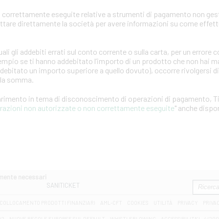
 correttamente eseguite relative a strumenti di pagamento non gest
attare direttamente la società per avere informazioni su come effet
ali gli addebiti errati sul conto corrente o sulla carta, per un error
empio se ti hanno addebitato l’importo di un prodotto che non hai ma
ddebitato un importo superiore a quello dovuto), occorre rivolgersi d
ella somma.
iarimento in tema di disconoscimento di operazioni di pagamento, T
erazioni non autorizzate o non correttamente eseguite
" anche dispon
amente necessari
SANITICKET
COLLOCAMENTO PRODOTTI FINANZIARI
AML-CFT
COOKIES
UTILITÀ
PRIVACY
PRIVA
D2
NUOVE REGOLE EUROPEE SUL DEFAULT
WHISTLEBLOWING
ACCESSIBILITA' L. 4/20