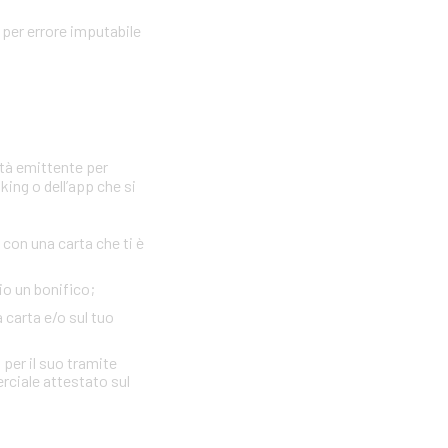
per errore imputabile
età emittente per
king o dell’app che si
con una carta che ti è
io un bonifico;
a carta e/o sul tuo
 per il suo tramite
erciale attestato sul