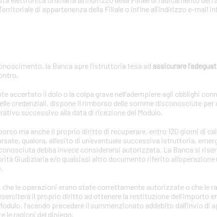
Territoriale di appartenenza della Filiale o infine all’indirizzo e-mail
onoscimento, la Banca apre l’istruttoria tesa ad
assicurare l’adeguat
contro.
ccertato il dolo o la colpa grave nell’adempiere agli obblighi connes
lle credenziali, dispone il rimborso delle somme disconosciute per
rativo successivo alla data di ricezione del Modulo.
so ma anche il proprio diritto di recuperare, entro 120 giorni di cal
sate, qualora, all’esito di un’eventuale successiva istruttoria, emer
sconosciuta debba invece considerarsi autorizzata. La Banca si riserv
rità Giudiziaria e/o qualsiasi altro documento riferito all’operazione 
.
oria, che le operazioni erano state correttamente autorizzate o che le r
rciterà il proprio diritto ad ottenere la restituzione dell’importo en
l Modulo, facendo precedere il summenzionato addebito dall’invio di 
le ragioni del diniego.