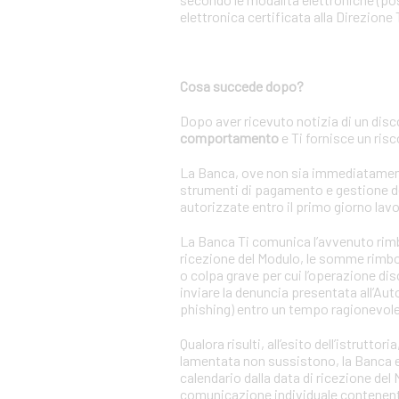
elettronica certificata alla Direzione 
Cosa succede dopo?
Dopo aver ricevuto notizia di un disc
comportamento
e Ti fornisce un ris
La Banca, ove non sia immediatamente a
strumenti di pagamento e gestione de
autorizzate entro il primo giorno lavo
La Banca Ti comunica l’avvenuto rimbor
ricezione del Modulo, le somme rimbor
o colpa grave per cui l’operazione di
inviare la denuncia presentata all’Auto
phishing) entro un tempo ragionevole
Qualora risulti, all’esito dell’istrutt
lamentata non sussistono, la Banca ese
calendario dalla data di ricezione de
comunicazione individuale contenente 