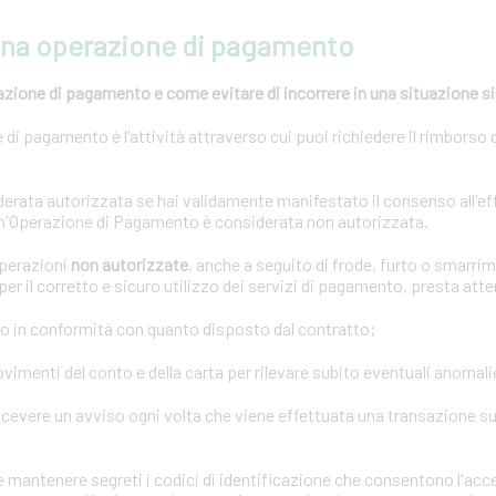
una operazione di pagamento
azione di pagamento e come evitare di incorrere in una situazione s
di pagamento è l’attività attraverso cui puoi richiedere il rimborso 
rata autorizzata se hai validamente manifestato il consenso all'ef
n'Operazione di Pagamento è considerata non autorizzata.
operazioni
non autorizzate
, anche a seguito di frode, furto o smarrim
er il corretto e sicuro utilizzo dei servizi di pagamento, presta att
o in conformità con quanto disposto dal contratto;
imenti del conto e della carta per rilevare subito eventuali anomali
icevere un avviso ogni volta che viene effettuata una transazione sul
mantenere segreti i codici di identificazione che consentono l'acce