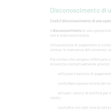
Disconoscimento di 
Cos’è il disconoscimento di una oper
Il
disconoscimento
di una operazione 
non è stata autorizzata.
Un'operazione di pagamento è conside
stessa. In mancanza del consenso, u
Per evitare che vengano effettuate 
sicurezza contrattualmente previsti p
· utilizzare il servizio di pagament
· controllare spesso la lista dei mov
· attivare i servizi di notifica per r
conto;
· custodire con ogni cura la carta e 