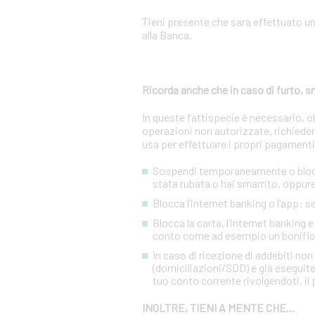
Tieni presente che sarà effettuato u
alla Banca.
Ricorda anche che in caso di furto,
In queste fattispecie è necessario, 
operazioni non autorizzate, richiedere
usa per effettuare i propri pagamenti
Sospendi temporaneamente o blocca 
stata rubata o hai smarrito, oppure 
Blocca l’internet banking o l’app: 
Blocca la carta, l’internet banking 
conto come ad esempio un bonific
In caso di ricezione di addebiti no
(domiciliazioni/SDD) e già eseguite
tuo conto corrente rivolgendoti, il p
INOLTRE, TIENI A MENTE CHE…