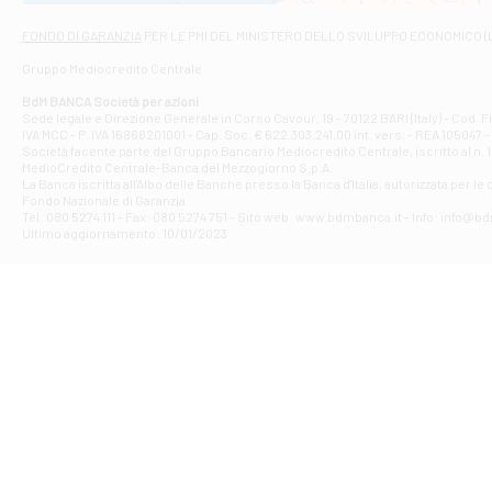
Via Napoli - As
Filiale di At
FONDO DI GARANZIA
PER LE PMI DEL MINISTERO DELLO SVILUPPO ECONOMICO (
Contrada Piana 
Gruppo Mediocredito Centrale
Filiale di At
Corso Elio Adria
BdM BANCA Società per azioni
Filiale di Ave
Sede legale e Direzione Generale in Corso Cavour, 19 - 70122 BARI (Italy) - Cod.
IVA MCC - P. IVA 16868201001 - Cap. Soc. € 622.303.241,00 int. vers. - REA 105047 -
VIA PARTENIO 4
Società facente parte del Gruppo Bancario Mediocredito Centrale, iscritto al n. 10
Filiale di Av
MedioCredito Centrale-Banca del Mezzogiorno S.p.A.
La Banca iscritta all'Albo delle Banche presso la Banca d'ltalia, autorizzata per le
VIA F. SAPORITO
Fondo Nazionale di Garanzia.
Filiale di Av
Tel: 080 5274 111 - Fax: 080 5274 751 - Sito web: www.bdmbanca.it - Info: info@b
Piazza Torlonia
Ultimo aggiornamento: 10/01/2023
Filiale di Avi
PIAZZA E. GIAN
Filiale di Bai
VIA G. LIPPIELL
Filiale di Bar
CORSO VITTORIO
Filiale di Ba
VIALE PAPA GIOV
Filiale di Bar
VIA LEMBO 36 C
Filiale di Ba