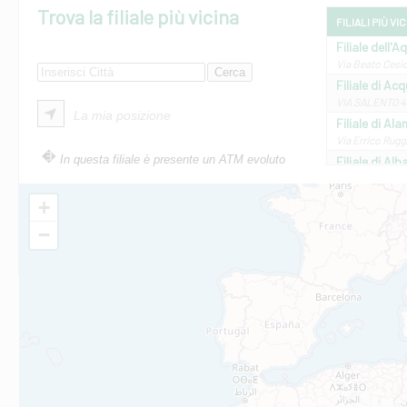
Trova la filiale più vicina
FILIALI PIÙ VI
Filiale dell'A
Via Beato Cesid
Filiale di Ac
VIA SALENTO 42
La mia posizione
Filiale di Ala
Via Errico Ruggi
In questa filiale è presente un ATM evoluto
Filiale di Al
Via Roma, 13 - 
Filiale di Al
+
VIA VITTORIO V
−
Filiale di Am
STATALE 18/17 
Filiale di An
C.SO VITTORIO 
Filiale di And
VIALE CRISPI 50
Filiale di Ars
Viale San Franc
Filiale di Asc