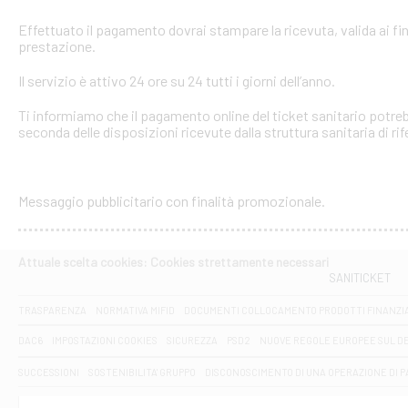
Effettuato il pagamento dovrai stampare la ricevuta, valida ai fin
prestazione.
Il servizio è attivo 24 ore su 24 tutti i giorni dell’anno.
Ti informiamo che il pagamento online del ticket sanitario potreb
seconda delle disposizioni ricevute dalla struttura sanitaria di ri
Messaggio pubblicitario con finalità promozionale.
Attuale scelta cookies: Cookies strettamente necessari
SANITICKET
TRASPARENZA
NORMATIVA MIFID
DOCUMENTI COLLOCAMENTO PRODOTTI FINANZI
DAC6
IMPOSTAZIONI COOKIES
SICUREZZA
PSD2
NUOVE REGOLE EUROPEE SUL D
SUCCESSIONI
SOSTENIBILITA' GRUPPO
DISCONOSCIMENTO DI UNA OPERAZIONE DI 