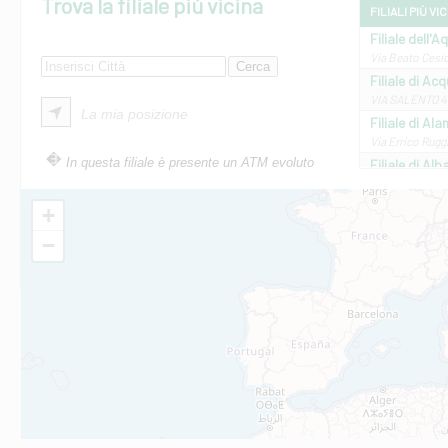
Trova la filiale più vicina
FILIALI PIÙ VI
Filiale dell'A
Via Beato Cesid
Filiale di Ac
VIA SALENTO 42
La mia posizione
Filiale di Ala
Via Errico Ruggi
In questa filiale è presente un ATM evoluto
Filiale di Al
Via Roma, 13 - 
Filiale di Al
+
VIA VITTORIO V
−
Filiale di Am
STATALE 18/17 
Filiale di An
C.SO VITTORIO 
Filiale di And
VIALE CRISPI 50
Filiale di Ars
Viale San Franc
Filiale di Asc
Via Napoli - As