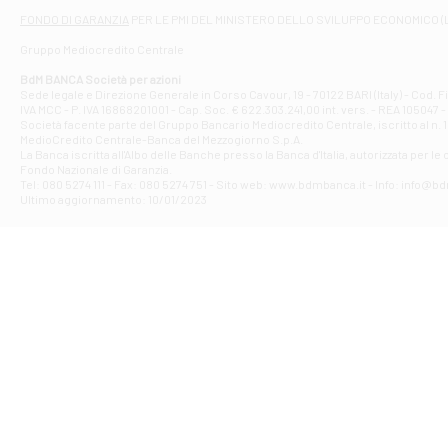
Filiale di At
FONDO DI GARANZIA
PER LE PMI DEL MINISTERO DELLO SVILUPPO ECONOMICO (
Contrada Piana 
Gruppo Mediocredito Centrale
Filiale di At
Corso Elio Adria
BdM BANCA Società per azioni
Filiale di Ave
Sede legale e Direzione Generale in Corso Cavour, 19 - 70122 BARI (Italy) - Cod.
IVA MCC - P. IVA 16868201001 - Cap. Soc. € 622.303.241,00 int. vers. - REA 105047 -
VIA PARTENIO 4
Società facente parte del Gruppo Bancario Mediocredito Centrale, iscritto al n. 10
Filiale di Av
MedioCredito Centrale-Banca del Mezzogiorno S.p.A.
La Banca iscritta all'Albo delle Banche presso la Banca d'ltalia, autorizzata per le
VIA F. SAPORITO
Fondo Nazionale di Garanzia.
Filiale di Av
Tel: 080 5274 111 - Fax: 080 5274 751 - Sito web: www.bdmbanca.it - Info: info@b
Piazza Torlonia
Ultimo aggiornamento: 10/01/2023
Filiale di Avi
PIAZZA E. GIAN
Filiale di Bai
VIA G. LIPPIELL
Filiale di Bar
CORSO VITTORIO
Filiale di Ba
VIALE PAPA GIOV
Filiale di Bar
VIA LEMBO 36 C
Filiale di Ba