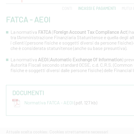
CONTI
INCASSI E PAGAMENTI
MUTUI 
FATCA - AEOI
La normativa
FATCA
(
Foreign Account Tax Compliance Act
) h
tra l’Amministrazione Finanziaria Statunitense e quella degli altri
i clienti (persone fisiche e soggetti diversi da persone fisiche) 
che è considerata statunitense (anche su base presuntiva).
La normativa
AEOI
(
Automatic Exchange Of Information
) prev
Autorità Fiscali secondo standard OCSE, c.d. C.R.S. (Common R
fisiche e soggetti diversi dalle persone fisiche) delle Financial 
DOCUMENTI
Normativa FATCA - AEOI
(pdf, 127 kb)
Attuale scelta cookies: Cookies strettamente necessari