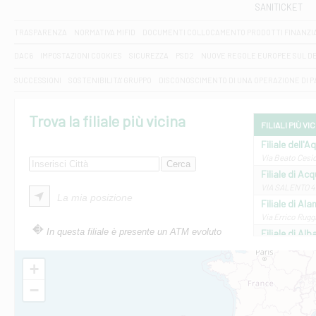
SANITICKET
TRASPARENZA
NORMATIVA MIFID
DOCUMENTI COLLOCAMENTO PRODOTTI FINANZI
DAC6
IMPOSTAZIONI COOKIES
SICUREZZA
PSD2
NUOVE REGOLE EUROPEE SUL D
SUCCESSIONI
SOSTENIBILITA' GRUPPO
DISCONOSCIMENTO DI UNA OPERAZIONE DI 
Trova la filiale più vicina
FILIALI PIÙ VI
Filiale dell'A
Via Beato Cesid
Filiale di Ac
VIA SALENTO 42
La mia posizione
Filiale di Ala
Via Errico Ruggi
In questa filiale è presente un ATM evoluto
Filiale di Al
Via Roma, 13 - 
Filiale di Al
+
VIA VITTORIO V
−
Filiale di Am
STATALE 18/17 