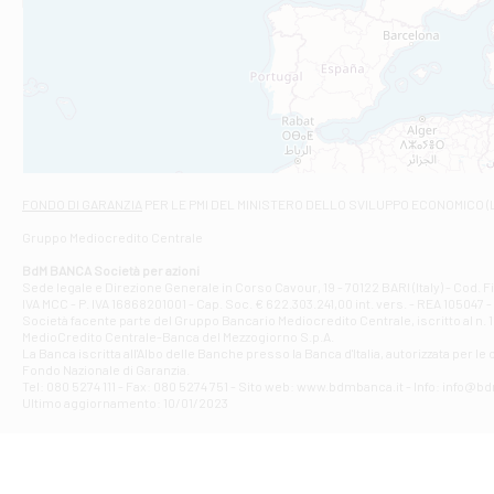
Filiale di An
C.SO VITTORIO 
Filiale di And
VIALE CRISPI 50
Filiale di Ars
Viale San Franc
Filiale di Asc
Via Napoli - As
Filiale di At
FONDO DI GARANZIA
PER LE PMI DEL MINISTERO DELLO SVILUPPO ECONOMICO (
Contrada Piana 
Gruppo Mediocredito Centrale
Filiale di At
Corso Elio Adria
BdM BANCA Società per azioni
Filiale di Ave
Sede legale e Direzione Generale in Corso Cavour, 19 - 70122 BARI (Italy) - Cod.
IVA MCC - P. IVA 16868201001 - Cap. Soc. € 622.303.241,00 int. vers. - REA 105047 -
VIA PARTENIO 4
Società facente parte del Gruppo Bancario Mediocredito Centrale, iscritto al n. 10
Filiale di Av
MedioCredito Centrale-Banca del Mezzogiorno S.p.A.
La Banca iscritta all'Albo delle Banche presso la Banca d'ltalia, autorizzata per le
VIA F. SAPORITO
Fondo Nazionale di Garanzia.
Filiale di Av
Tel: 080 5274 111 - Fax: 080 5274 751 - Sito web: www.bdmbanca.it - Info: info@b
Piazza Torlonia
Ultimo aggiornamento: 10/01/2023
Filiale di Avi
PIAZZA E. GIAN
Filiale di Bai
VIA G. LIPPIELL