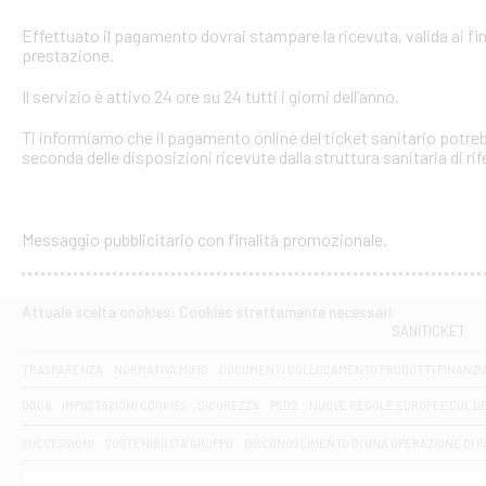
Effettuato il pagamento dovrai stampare la ricevuta, valida ai fin
prestazione.
Il servizio è attivo 24 ore su 24 tutti i giorni dell’anno.
Ti informiamo che il pagamento online del ticket sanitario potreb
seconda delle disposizioni ricevute dalla struttura sanitaria di ri
Messaggio pubblicitario con finalità promozionale.
Attuale scelta cookies: Cookies strettamente necessari
SANITICKET
TRASPARENZA
NORMATIVA MIFID
DOCUMENTI COLLOCAMENTO PRODOTTI FINANZI
DAC6
IMPOSTAZIONI COOKIES
SICUREZZA
PSD2
NUOVE REGOLE EUROPEE SUL D
SUCCESSIONI
SOSTENIBILITA' GRUPPO
DISCONOSCIMENTO DI UNA OPERAZIONE DI 