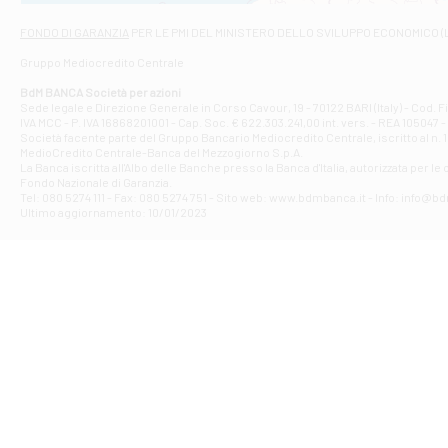
Via Napoli - As
Filiale di At
FONDO DI GARANZIA
PER LE PMI DEL MINISTERO DELLO SVILUPPO ECONOMICO (
Contrada Piana 
Gruppo Mediocredito Centrale
Filiale di At
Corso Elio Adria
BdM BANCA Società per azioni
Filiale di Ave
Sede legale e Direzione Generale in Corso Cavour, 19 - 70122 BARI (Italy) - Cod.
IVA MCC - P. IVA 16868201001 - Cap. Soc. € 622.303.241,00 int. vers. - REA 105047 -
VIA PARTENIO 4
Società facente parte del Gruppo Bancario Mediocredito Centrale, iscritto al n. 10
Filiale di Av
MedioCredito Centrale-Banca del Mezzogiorno S.p.A.
La Banca iscritta all'Albo delle Banche presso la Banca d'ltalia, autorizzata per le
VIA F. SAPORITO
Fondo Nazionale di Garanzia.
Filiale di Av
Tel: 080 5274 111 - Fax: 080 5274 751 - Sito web: www.bdmbanca.it - Info: info@b
Piazza Torlonia
Ultimo aggiornamento: 10/01/2023
Filiale di Avi
PIAZZA E. GIAN
Filiale di Bai
VIA G. LIPPIELL
Filiale di Bar
CORSO VITTORIO
Filiale di Ba
VIALE PAPA GIOV
Filiale di Bar
VIA LEMBO 36 C
Filiale di Ba