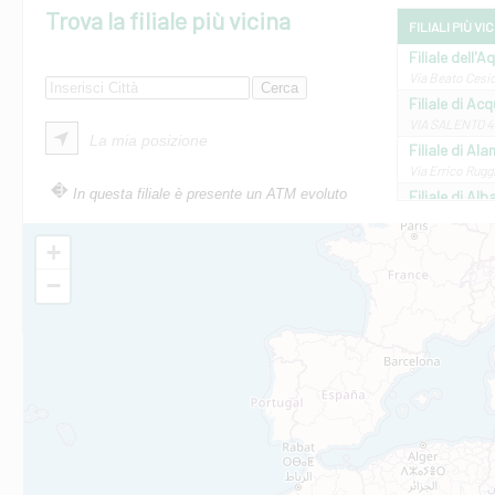
Trova la filiale più vicina
FILIALI PIÙ VI
Filiale dell'A
Via Beato Cesid
Filiale di Ac
VIA SALENTO 42
La mia posizione
Filiale di Ala
Via Errico Ruggi
In questa filiale è presente un ATM evoluto
Filiale di Al
Via Roma, 13 - 
Filiale di Al
+
VIA VITTORIO V
−
Filiale di Am
STATALE 18/17 
Filiale di An
C.SO VITTORIO 
Filiale di And
VIALE CRISPI 50
Filiale di Ars
Viale San Franc
Filiale di Asc