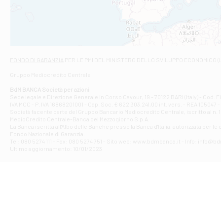
VIALE CRISPI 50
Filiale di Ars
Viale San Franc
Filiale di Asc
Via Napoli - As
Filiale di At
FONDO DI GARANZIA
PER LE PMI DEL MINISTERO DELLO SVILUPPO ECONOMICO (
Contrada Piana 
Gruppo Mediocredito Centrale
Filiale di At
Corso Elio Adria
BdM BANCA Società per azioni
Filiale di Ave
Sede legale e Direzione Generale in Corso Cavour, 19 - 70122 BARI (Italy) - Cod.
IVA MCC - P. IVA 16868201001 - Cap. Soc. € 622.303.241,00 int. vers. - REA 105047 -
VIA PARTENIO 4
Società facente parte del Gruppo Bancario Mediocredito Centrale, iscritto al n. 10
Filiale di Av
MedioCredito Centrale-Banca del Mezzogiorno S.p.A.
La Banca iscritta all'Albo delle Banche presso la Banca d'ltalia, autorizzata per le
VIA F. SAPORITO
Fondo Nazionale di Garanzia.
Filiale di Av
Tel: 080 5274 111 - Fax: 080 5274 751 - Sito web: www.bdmbanca.it - Info: info@b
Piazza Torlonia
Ultimo aggiornamento: 10/01/2023
Filiale di Avi
PIAZZA E. GIAN
Filiale di Bai
VIA G. LIPPIELL
Filiale di Bar
CORSO VITTORIO