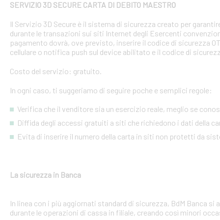
SERVIZIO 3D SECURE CARTA DI DEBITO MAESTRO
Il Servizio 3D Secure è il sistema di sicurezza creato per garant
durante le transazioni sui siti Internet degli Esercenti convenzion
pagamento dovrà, ove previsto, inserire il codice di sicurezza 
cellulare o notifica push sul device abilitato e il codice di sicure
Costo del servizio: gratuito.
In ogni caso, ti suggeriamo di seguire poche e semplici regole:
Verifica che il venditore sia un esercizio reale, meglio se conosci
Diffida degli accessi gratuiti a siti che richiedono i dati della 
Evita di inserire il numero della carta in siti non protetti da si
La sicurezza in Banca
In linea con i più aggiornati standard di sicurezza, BdM Banca si 
durante le operazioni di cassa in filiale, creando così minori occa