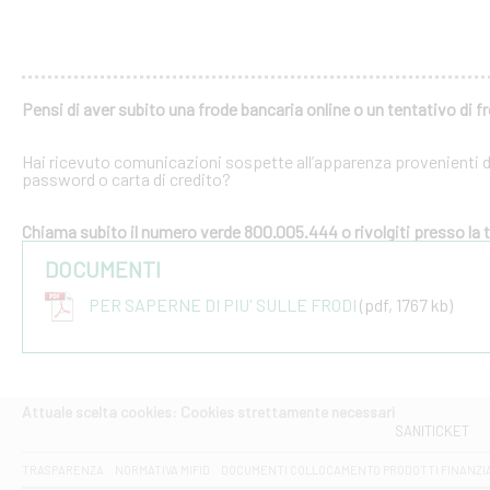
Pensi di aver subito una frode bancaria online o un tentativo di f
Hai ricevuto comunicazioni sospette all’apparenza provenienti dal
password o carta di credito?
Chiama subito il numero verde 800.005.444 o rivolgiti presso la tu
DOCUMENTI
PER SAPERNE DI PIU' SULLE FRODI
(pdf, 1767 kb)
Attuale scelta cookies: Cookies strettamente necessari
SANITICKET
TRASPARENZA
NORMATIVA MIFID
DOCUMENTI COLLOCAMENTO PRODOTTI FINANZI