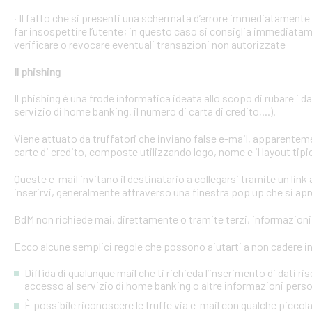
· Il fatto che si presenti una schermata d’errore immediatament
far insospettire l’utente; in questo caso si consiglia immediatame
verificare o revocare eventuali transazioni non autorizzate
Il phishing
Il phishing è una frode informatica ideata allo scopo di rubare i d
servizio di home banking, il numero di carta di credito,...).
Viene attuato da truffatori che inviano false e-mail, apparente
carte di credito, composte utilizzando logo, nome e il layout tipi
Queste e-mail invitano il destinatario a collegarsi tramite un link a
inserirvi, generalmente attraverso una finestra pop up che si apre
BdM non richiede mai, direttamente o tramite terzi, informazioni p
Ecco alcune semplici regole che possono aiutarti a non cadere in 
Diffida di qualunque mail che ti richieda l’inserimento di dati ri
accesso al servizio di home banking o altre informazioni perso
È possibile riconoscere le truffe via e-mail con qualche picco