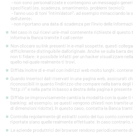
- non sono personalizzate e contengono un messaggio generico
specificati (es. scadenza, smarrimento, problemi tecnici);
- fanno uso di toni “intimidatori”, ad esempio minacciando la
dell’utente;
- non riportano una data di scadenza per l’invio delle informazi
Nel caso in cui ricevi un’e-mail contenente richieste di quest
informa la Banca tramite il call center
Non cliccare su link presenti in e-mail sospette, questi colleg
difficilmente distinguibile dall’originale. Anche se sulla barra de
non ti fidare: è possibile infatti per un hacker visualizzare nell
quello nel quale realmente ti trovi.
Diffida inoltre di e-mail con indirizzi web molto lunghi, contenen
Quando inserisci dati riservati in una pagina web, assicurati c
riconoscibili in quanto l’indirizzo che compare nella barra degl
“http://” e nella parte in basso a destra della pagina è presente
Diffida se improvvisamente cambia la modalità con la quale ti v
banking: ad esempio, se questi vengono chiesti non tramite un
di dimensioni ridotte). In questo caso, contatta la Banca tramite
Controlla regolarmente gli estratti conto del tuo conto corrente 
riportate siano quelle realmente effettuate. In caso contrario, c
Le aziende produttrici dei browser rendono periodicamente disp