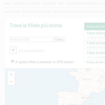
DAC6
IMPOSTAZIONI COOKIES
SICUREZZA
PSD2
NUOVE REGOLE EUROPEE SUL D
SUCCESSIONI
SOSTENIBILITA' GRUPPO
DISCONOSCIMENTO DI UNA OPERAZIONE DI 
Trova la filiale più vicina
FILIALI PIÙ VI
Filiale dell'A
Via Beato Cesid
Filiale di Ac
VIA SALENTO 42
La mia posizione
Filiale di Ala
Via Errico Ruggi
In questa filiale è presente un ATM evoluto
Filiale di Al
Via Roma, 13 - 
Filiale di Al
+
VIA VITTORIO V
−
Filiale di Am
STATALE 18/17 
Filiale di An
C.SO VITTORIO 
Filiale di And