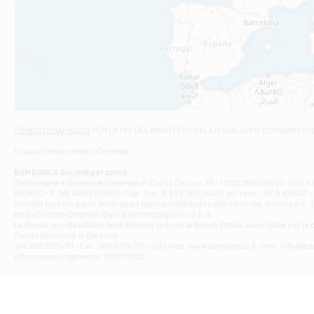
Filiale di An
C.SO VITTORIO 
Filiale di And
VIALE CRISPI 50
Filiale di Ars
Viale San Franc
Filiale di Asc
Via Napoli - As
Filiale di At
FONDO DI GARANZIA
PER LE PMI DEL MINISTERO DELLO SVILUPPO ECONOMICO (
Contrada Piana 
Gruppo Mediocredito Centrale
Filiale di At
Corso Elio Adria
BdM BANCA Società per azioni
Filiale di Ave
Sede legale e Direzione Generale in Corso Cavour, 19 - 70122 BARI (Italy) - Cod.
IVA MCC - P. IVA 16868201001 - Cap. Soc. € 622.303.241,00 int. vers. - REA 105047 -
VIA PARTENIO 4
Società facente parte del Gruppo Bancario Mediocredito Centrale, iscritto al n. 10
Filiale di Av
MedioCredito Centrale-Banca del Mezzogiorno S.p.A.
La Banca iscritta all'Albo delle Banche presso la Banca d'ltalia, autorizzata per le
VIA F. SAPORITO
Fondo Nazionale di Garanzia.
Filiale di Av
Tel: 080 5274 111 - Fax: 080 5274 751 - Sito web: www.bdmbanca.it - Info: info@b
Piazza Torlonia
Ultimo aggiornamento: 10/01/2023
Filiale di Avi
PIAZZA E. GIAN
Filiale di Bai
VIA G. LIPPIELL