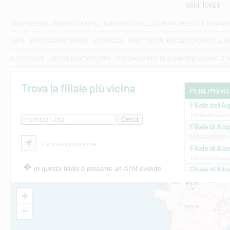
SANITICKET
TRASPARENZA
NORMATIVA MIFID
DOCUMENTI COLLOCAMENTO PRODOTTI FINANZI
DAC6
IMPOSTAZIONI COOKIES
SICUREZZA
PSD2
NUOVE REGOLE EUROPEE SUL D
SUCCESSIONI
SOSTENIBILITA' GRUPPO
DISCONOSCIMENTO DI UNA OPERAZIONE DI 
Trova la filiale più vicina
FILIALI PIÙ VI
Filiale dell'A
Via Beato Cesid
Filiale di Ac
VIA SALENTO 42
La mia posizione
Filiale di Ala
Via Errico Ruggi
In questa filiale è presente un ATM evoluto
Filiale di Al
Via Roma, 13 - 
Filiale di Al
+
VIA VITTORIO V
−
Filiale di Am
STATALE 18/17 