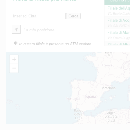
FILIALI PIÙ VI
Filiale dell'A
Via Beato Cesid
Filiale di Ac
VIA SALENTO 42
La mia posizione
Filiale di Ala
Via Errico Ruggi
In questa filiale è presente un ATM evoluto
Filiale di Al
Via Roma, 13 - 
Filiale di Al
+
VIA VITTORIO V
−
Filiale di Am
STATALE 18/17 
Filiale di An
C.SO VITTORIO 
Filiale di And
VIALE CRISPI 50
Filiale di Ars
Viale San Franc
Filiale di Asc
Via Napoli - As
Filiale di At