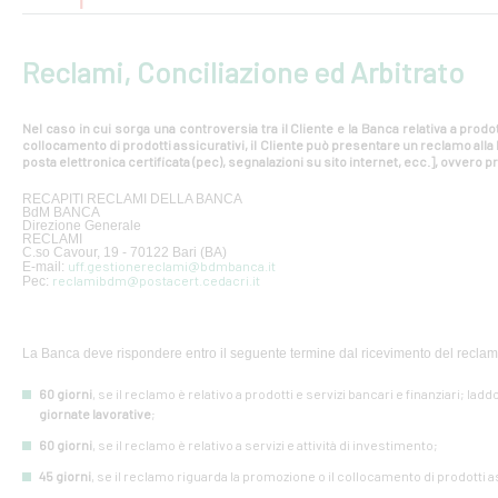
Reclami, Conciliazione ed Arbitrato
Nel caso in cui sorga una controversia tra il Cliente e la Banca relativa a prodot
collocamento di prodotti assicurativi, il Cliente può presentare un reclamo all
posta elettronica certificata (pec), segnalazioni su sito internet, ecc.], ovvero pr
RECAPITI RECLAMI DELLA BANCA
BdM BANCA
Direzione Generale
RECLAMI
C.so Cavour, 19 - 70122 Bari (BA)
uff.gestionereclami@bdmbanca.it
E-mail:
reclamibdm@postacert.cedacri.it
Pec:
La Banca deve rispondere entro il seguente termine dal ricevimento del reclam
60 giorni
, se il reclamo è relativo a prodotti e servizi bancari e finanziari; lad
giornate lavorative
;
60 giorni
, se il reclamo è relativo a servizi e attività di investimento;
45 giorni
, se il reclamo riguarda la promozione o il collocamento di prodotti a