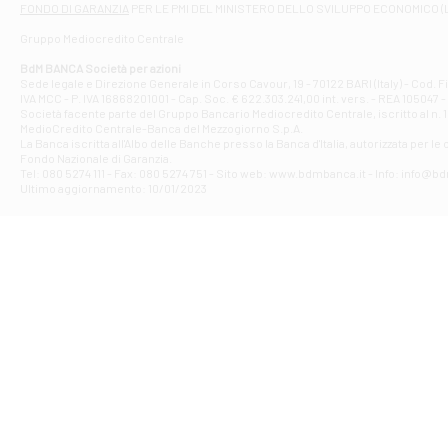
FONDO DI GARANZIA
PER LE PMI DEL MINISTERO DELLO SVILUPPO ECONOMICO (
Contrada Piana 
Gruppo Mediocredito Centrale
Filiale di At
Corso Elio Adria
BdM BANCA Società per azioni
Filiale di Ave
Sede legale e Direzione Generale in Corso Cavour, 19 - 70122 BARI (Italy) - Cod.
IVA MCC - P. IVA 16868201001 - Cap. Soc. € 622.303.241,00 int. vers. - REA 105047 -
VIA PARTENIO 4
Società facente parte del Gruppo Bancario Mediocredito Centrale, iscritto al n. 10
Filiale di Av
MedioCredito Centrale-Banca del Mezzogiorno S.p.A.
La Banca iscritta all'Albo delle Banche presso la Banca d'ltalia, autorizzata per le
VIA F. SAPORITO
Fondo Nazionale di Garanzia.
Filiale di Av
Tel: 080 5274 111 - Fax: 080 5274 751 - Sito web: www.bdmbanca.it - Info: info@b
Piazza Torlonia
Ultimo aggiornamento: 10/01/2023
Filiale di Avi
PIAZZA E. GIAN
Filiale di Bai
VIA G. LIPPIELL
Filiale di Bar
CORSO VITTORIO
Filiale di Ba
VIALE PAPA GIOV
Filiale di Bar
VIA LEMBO 36 C
Filiale di Ba
VIA AMENDOLA 1