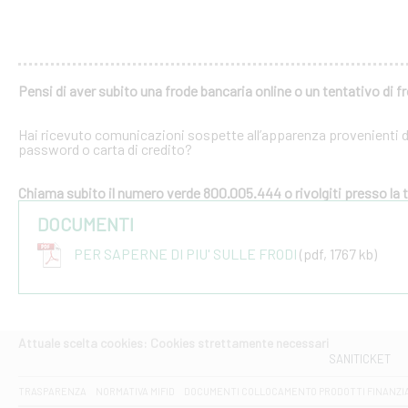
Pensi di aver subito una frode bancaria online o un tentativo di f
Hai ricevuto comunicazioni sospette all’apparenza provenienti dal
password o carta di credito?
Chiama subito il numero verde 800.005.444 o rivolgiti presso la tu
DOCUMENTI
PER SAPERNE DI PIU' SULLE FRODI
(pdf, 1767 kb)
Attuale scelta cookies: Cookies strettamente necessari
SANITICKET
TRASPARENZA
NORMATIVA MIFID
DOCUMENTI COLLOCAMENTO PRODOTTI FINANZI