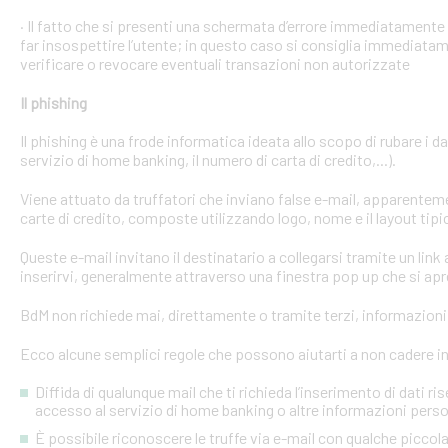
· Il fatto che si presenti una schermata d’errore immediatament
far insospettire l’utente; in questo caso si consiglia immediatame
verificare o revocare eventuali transazioni non autorizzate
Il phishing
Il phishing è una frode informatica ideata allo scopo di rubare i d
servizio di home banking, il numero di carta di credito,...).
Viene attuato da truffatori che inviano false e-mail, apparente
carte di credito, composte utilizzando logo, nome e il layout tipi
Queste e-mail invitano il destinatario a collegarsi tramite un link a
inserirvi, generalmente attraverso una finestra pop up che si apre
BdM non richiede mai, direttamente o tramite terzi, informazioni p
Ecco alcune semplici regole che possono aiutarti a non cadere in 
Diffida di qualunque mail che ti richieda l’inserimento di dati ri
accesso al servizio di home banking o altre informazioni perso
È possibile riconoscere le truffe via e-mail con qualche picco