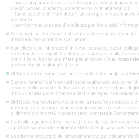
- non sono personalizzate e contengono un messaggio generico
specificati (es. scadenza, smarrimento, problemi tecnici);
- fanno uso di toni “intimidatori”, ad esempio minacciando la
dell’utente;
- non riportano una data di scadenza per l’invio delle informazi
Nel caso in cui ricevi un’e-mail contenente richieste di quest
informa la Banca tramite il call center
Non cliccare su link presenti in e-mail sospette, questi colleg
difficilmente distinguibile dall’originale. Anche se sulla barra de
non ti fidare: è possibile infatti per un hacker visualizzare nell
quello nel quale realmente ti trovi.
Diffida inoltre di e-mail con indirizzi web molto lunghi, contenen
Quando inserisci dati riservati in una pagina web, assicurati c
riconoscibili in quanto l’indirizzo che compare nella barra degl
“http://” e nella parte in basso a destra della pagina è presente
Diffida se improvvisamente cambia la modalità con la quale ti v
banking: ad esempio, se questi vengono chiesti non tramite un
di dimensioni ridotte). In questo caso, contatta la Banca tramite
Controlla regolarmente gli estratti conto del tuo conto corrente 
riportate siano quelle realmente effettuate. In caso contrario, c
Le aziende produttrici dei browser rendono periodicamente disp