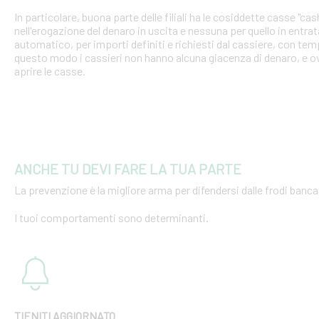
In particolare, buona parte delle filiali ha le cosiddette casse "cash
nell'erogazione del denaro in uscita e nessuna per quello in entra
automatico, per importi definiti e richiesti dal cassiere, con tempi
questo modo i cassieri non hanno alcuna giacenza di denaro, e o
aprire le casse.
ANCHE TU DEVI FARE LA TUA PARTE
La prevenzione è la migliore arma per difendersi dalle frodi bancar
I tuoi comportamenti sono determinanti.
TIENITI AGGIORNATO