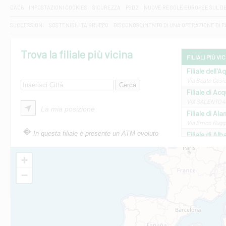
DAC6
IMPOSTAZIONI COOKIES
SICUREZZA
PSD2
NUOVE REGOLE EUROPEE SUL D
SUCCESSIONI
SOSTENIBILITA' GRUPPO
DISCONOSCIMENTO DI UNA OPERAZIONE DI 
Trova la filiale più vicina
FILIALI PIÙ VI
Filiale dell'A
Via Beato Cesid
Filiale di Ac
VIA SALENTO 42
La mia posizione
Filiale di Ala
Via Errico Ruggi
In questa filiale è presente un ATM evoluto
Filiale di Al
Via Roma, 13 - 
Filiale di Al
+
VIA VITTORIO V
−
Filiale di Am
STATALE 18/17 
Filiale di An
C.SO VITTORIO 
Filiale di And