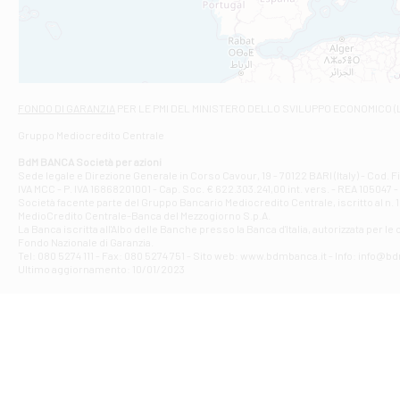
VIALE CRISPI 50
Filiale di Ars
Viale San Franc
Filiale di Asc
Via Napoli - As
Filiale di At
FONDO DI GARANZIA
PER LE PMI DEL MINISTERO DELLO SVILUPPO ECONOMICO (
Contrada Piana 
Gruppo Mediocredito Centrale
Filiale di At
Corso Elio Adria
BdM BANCA Società per azioni
Filiale di Ave
Sede legale e Direzione Generale in Corso Cavour, 19 - 70122 BARI (Italy) - Cod.
IVA MCC - P. IVA 16868201001 - Cap. Soc. € 622.303.241,00 int. vers. - REA 105047 -
VIA PARTENIO 4
Società facente parte del Gruppo Bancario Mediocredito Centrale, iscritto al n. 10
Filiale di Av
MedioCredito Centrale-Banca del Mezzogiorno S.p.A.
La Banca iscritta all'Albo delle Banche presso la Banca d'ltalia, autorizzata per le
VIA F. SAPORITO
Fondo Nazionale di Garanzia.
Filiale di Av
Tel: 080 5274 111 - Fax: 080 5274 751 - Sito web: www.bdmbanca.it - Info: info@b
Piazza Torlonia
Ultimo aggiornamento: 10/01/2023
Filiale di Avi
PIAZZA E. GIAN
Filiale di Bai
VIA G. LIPPIELL
Filiale di Bar
CORSO VITTORIO