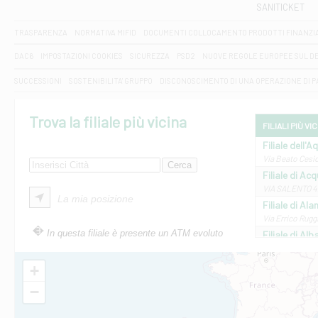
SANITICKET
TRASPARENZA
NORMATIVA MIFID
DOCUMENTI COLLOCAMENTO PRODOTTI FINANZI
DAC6
IMPOSTAZIONI COOKIES
SICUREZZA
PSD2
NUOVE REGOLE EUROPEE SUL D
SUCCESSIONI
SOSTENIBILITA' GRUPPO
DISCONOSCIMENTO DI UNA OPERAZIONE DI 
Trova la filiale più vicina
FILIALI PIÙ VI
Filiale dell'A
Via Beato Cesid
Filiale di Ac
VIA SALENTO 42
La mia posizione
Filiale di Ala
Via Errico Ruggi
In questa filiale è presente un ATM evoluto
Filiale di Al
Via Roma, 13 - 
Filiale di Al
+
VIA VITTORIO V
−
Filiale di Am
STATALE 18/17 