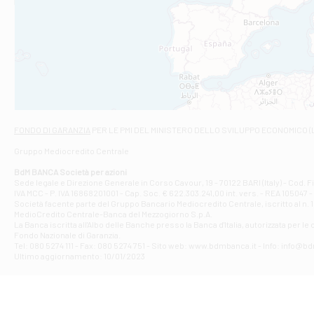
Filiale di An
C.SO VITTORIO 
Filiale di And
VIALE CRISPI 50
Filiale di Ars
Viale San Franc
Filiale di Asc
Via Napoli - As
Filiale di At
FONDO DI GARANZIA
PER LE PMI DEL MINISTERO DELLO SVILUPPO ECONOMICO (
Contrada Piana 
Gruppo Mediocredito Centrale
Filiale di At
Corso Elio Adria
BdM BANCA Società per azioni
Filiale di Ave
Sede legale e Direzione Generale in Corso Cavour, 19 - 70122 BARI (Italy) - Cod.
IVA MCC - P. IVA 16868201001 - Cap. Soc. € 622.303.241,00 int. vers. - REA 105047 -
VIA PARTENIO 4
Società facente parte del Gruppo Bancario Mediocredito Centrale, iscritto al n. 10
Filiale di Av
MedioCredito Centrale-Banca del Mezzogiorno S.p.A.
La Banca iscritta all'Albo delle Banche presso la Banca d'ltalia, autorizzata per le
VIA F. SAPORITO
Fondo Nazionale di Garanzia.
Filiale di Av
Tel: 080 5274 111 - Fax: 080 5274 751 - Sito web: www.bdmbanca.it - Info: info@b
Piazza Torlonia
Ultimo aggiornamento: 10/01/2023
Filiale di Avi
PIAZZA E. GIAN
Filiale di Bai
VIA G. LIPPIELL