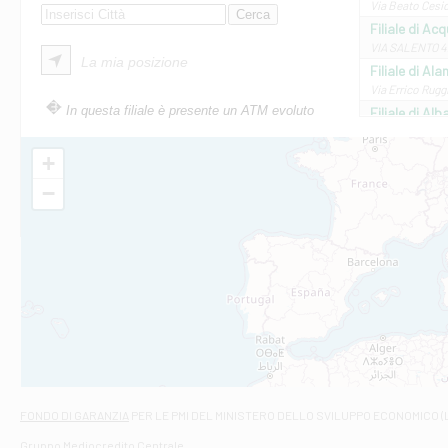
Via Beato Cesid
Filiale di Ac
VIA SALENTO 42
La mia posizione
Filiale di Ala
Via Errico Ruggi
In questa filiale è presente un ATM evoluto
Filiale di Al
Via Roma, 13 - 
Filiale di Al
+
VIA VITTORIO V
−
Filiale di Am
STATALE 18/17 
Filiale di An
C.SO VITTORIO 
Filiale di And
VIALE CRISPI 50
Filiale di Ars
Viale San Franc
Filiale di Asc
Via Napoli - As
Filiale di At
FONDO DI GARANZIA
PER LE PMI DEL MINISTERO DELLO SVILUPPO ECONOMICO (
Contrada Piana 
Gruppo Mediocredito Centrale