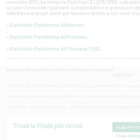
novembre 2017 che integra la Direttiva (UE) 2015/2366, sulle piat
su base trimestrale riguardanti la disponibilità e le prestazioni 
dalla Banca ai propri clienti per l’accesso diretto ai loro conti di
-
Statistiche Piattaforma BdMprivati
;
-
Statistiche Piattaforma BdMimprese
;
-
Statistiche Piattaforma API Gateway PSD2
.
Attuale scelta cookies: Cookies strettamente necessari
SANITICKET
TRASPARENZA
NORMATIVA MIFID
DOCUMENTI COLLOCAMENTO PRODOTTI FINANZI
DAC6
IMPOSTAZIONI COOKIES
SICUREZZA
PSD2
NUOVE REGOLE EUROPEE SUL D
SUCCESSIONI
SOSTENIBILITA' GRUPPO
DISCONOSCIMENTO DI UNA OPERAZIONE DI 
Trova la filiale più vicina
FILIALI PIÙ VI
Filiale dell'A