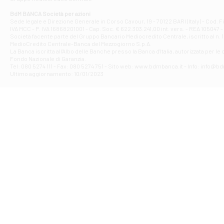
Filiale di At
Corso Elio Adria
BdM BANCA Società per azioni
Filiale di Ave
Sede legale e Direzione Generale in Corso Cavour, 19 - 70122 BARI (Italy) - Cod.
IVA MCC - P. IVA 16868201001 - Cap. Soc. € 622.303.241,00 int. vers. - REA 105047 -
VIA PARTENIO 4
Società facente parte del Gruppo Bancario Mediocredito Centrale, iscritto al n. 10
Filiale di Av
MedioCredito Centrale-Banca del Mezzogiorno S.p.A.
La Banca iscritta all'Albo delle Banche presso la Banca d'ltalia, autorizzata per le
VIA F. SAPORITO
Fondo Nazionale di Garanzia.
Filiale di Av
Tel: 080 5274 111 - Fax: 080 5274 751 - Sito web: www.bdmbanca.it - Info: info@b
Piazza Torlonia
Ultimo aggiornamento: 10/01/2023
Filiale di Avi
PIAZZA E. GIAN
Filiale di Bai
VIA G. LIPPIELL
Filiale di Bar
CORSO VITTORIO
Filiale di Ba
VIALE PAPA GIOV
Filiale di Bar
VIA LEMBO 36 C
Filiale di Ba
VIA AMENDOLA 1
Filiale di Ba
VIA FAVIA 3 - Ba