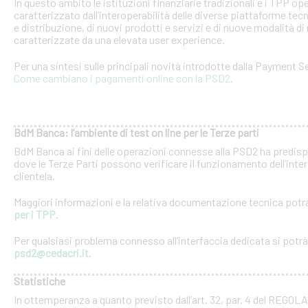
In questo ambito le istituzioni finanziarie tradizionali e i TPP o
caratterizzato dall’interoperabilità delle diverse piattaforme tec
e distribuzione, di nuovi prodotti e servizi e di nuove modalità di 
caratterizzate da una elevata user experience.
Per una sintesi sulle principali novità introdotte dalla Payment Se
Come cambiano i pagamenti online con la PSD2
.
BdM Banca: l’ambiente di test on line per le Terze parti
BdM Banca ai fini delle operazioni connesse alla PSD2 ha predispo
dove le Terze Parti possono verificare il funzionamento dell’inter
clientela.
Maggiori informazioni e la relativa documentazione tecnica potra
per i TPP
.
Per qualsiasi problema connesso all’interfaccia dedicata si potrà c
psd2@cedacri.it
.
Statistiche
In ottemperanza a quanto previsto dall’art. 32, par. 4 del RE