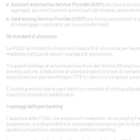
Account Information Service Provider (AISP)
che hanno accesso
aggregati sui conti correnti autorizzati dal titolare, anche se in
Card Issuing Service Provider (CISP)
che forniscono servizi di p
di interrogare i conti terzi per un controllo fondi.
Gli standard di sicurezza
La PSD2 ha introdotto importanti requisiti di sicurezza per l’acce
mediante l’utilizzo di elevati standard di protezione.
Tra questi l’obbligo di autenticazione forte del cliente (Strong C
autenticazione, e l’adozione di standard aperti e sicuri di comunic
autenticazione per identificare i TPP e i servizi a cui questi sono 
È inoltre previsto che le parti adottino tecniche di crittografia d
specifico importo e beneficiario.
I vantaggi dell’open banking
L’apertura della PSD2, che assicura il medesimo «level playing field
pagamento, e la disponibilità di tecnologie innovative per lo sca
quadro competitivo caratterizzato dall’open banking.