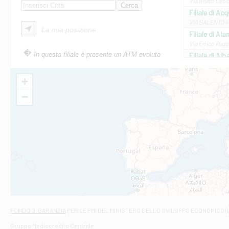
Via Beato Cesid
Filiale di Ac
VIA SALENTO 42
La mia posizione
Filiale di Ala
Via Errico Ruggi
In questa filiale è presente un ATM evoluto
Filiale di Al
Via Roma, 13 - 
Filiale di Al
+
VIA VITTORIO V
−
Filiale di Am
STATALE 18/17 
Filiale di An
C.SO VITTORIO 
Filiale di And
VIALE CRISPI 50
Filiale di Ars
Viale San Franc
Filiale di Asc
Via Napoli - As
Filiale di At
FONDO DI GARANZIA
PER LE PMI DEL MINISTERO DELLO SVILUPPO ECONOMICO (
Contrada Piana 
Gruppo Mediocredito Centrale
Filiale di At