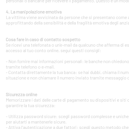
personali o bancarie per ricevere il pagamento. Questo è un modo 
4. La manipolazione emotiva
La vittima viene avvicinata da persone che si presentano come ami
approfittando della sensibilità e della fragilità emotiva degli anzi
Cosa fare in caso di contatto sospetto
Se ricevi una telefonata o un’e-mail da qualcuno che afferma di ess
accesso al tuo conto online, segui questi consigli:
- Non fornire mai informazioni personali: le banche non chiedono m
tramite telefono o e-mail.
- Contatta direttamente la tua banca: se hai dubbi, chiama il num
situazione e non chiamare il numero inviato tramite messaggio o
Sicurezza online
Memorizzare i dati delle carte di pagamento su dispositivi e siti
garantire la tua sicurezza:
- Utilizza password sicure: scegli password complesse e uniche 
per aiutarti a mantenerle sicure.
- Attiva l'autenticazione a due fattori: scegli questo metodo che