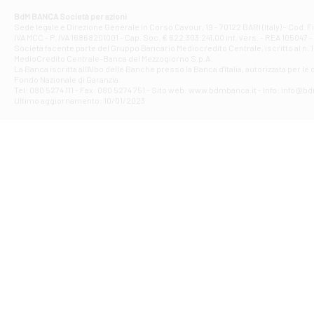
Corso Elio Adria
BdM BANCA Società per azioni
Filiale di Ave
Sede legale e Direzione Generale in Corso Cavour, 19 - 70122 BARI (Italy) - Cod.
IVA MCC - P. IVA 16868201001 - Cap. Soc. € 622.303.241,00 int. vers. - REA 105047 -
VIA PARTENIO 4
Società facente parte del Gruppo Bancario Mediocredito Centrale, iscritto al n. 10
Filiale di Av
MedioCredito Centrale-Banca del Mezzogiorno S.p.A.
La Banca iscritta all'Albo delle Banche presso la Banca d'ltalia, autorizzata per le
VIA F. SAPORITO
Fondo Nazionale di Garanzia.
Filiale di Av
Tel: 080 5274 111 - Fax: 080 5274 751 - Sito web: www.bdmbanca.it - Info: info@b
Piazza Torlonia
Ultimo aggiornamento: 10/01/2023
Filiale di Avi
PIAZZA E. GIAN
Filiale di Bai
VIA G. LIPPIELL
Filiale di Bar
CORSO VITTORIO
Filiale di Ba
VIALE PAPA GIOV
Filiale di Bar
VIA LEMBO 36 C
Filiale di Ba
VIA AMENDOLA 1
Filiale di Ba
VIA FAVIA 3 - Ba