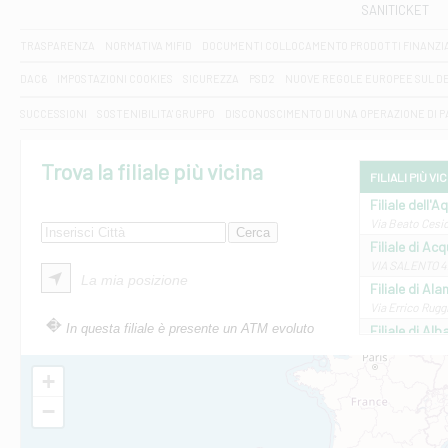
SANITICKET
TRASPARENZA
NORMATIVA MIFID
DOCUMENTI COLLOCAMENTO PRODOTTI FINANZI
DAC6
IMPOSTAZIONI COOKIES
SICUREZZA
PSD2
NUOVE REGOLE EUROPEE SUL D
SUCCESSIONI
SOSTENIBILITA' GRUPPO
DISCONOSCIMENTO DI UNA OPERAZIONE DI 
Trova la filiale più vicina
FILIALI PIÙ VI
Filiale dell'A
Via Beato Cesid
Filiale di Ac
VIA SALENTO 42
La mia posizione
Filiale di Ala
Via Errico Ruggi
In questa filiale è presente un ATM evoluto
Filiale di Al
Via Roma, 13 - 
Filiale di Al
+
VIA VITTORIO V
−
Filiale di Am
STATALE 18/17 