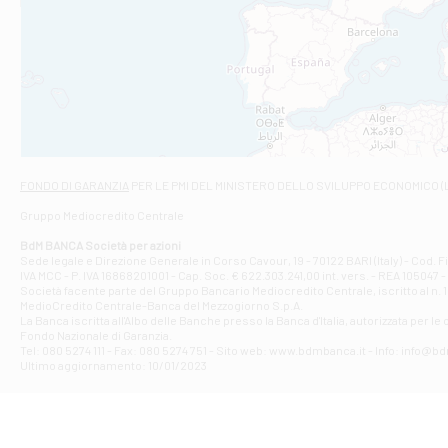
Filiale di An
C.SO VITTORIO 
Filiale di And
VIALE CRISPI 50
Filiale di Ars
Viale San Franc
Filiale di Asc
Via Napoli - As
Filiale di At
FONDO DI GARANZIA
PER LE PMI DEL MINISTERO DELLO SVILUPPO ECONOMICO (
Contrada Piana 
Gruppo Mediocredito Centrale
Filiale di At
Corso Elio Adria
BdM BANCA Società per azioni
Filiale di Ave
Sede legale e Direzione Generale in Corso Cavour, 19 - 70122 BARI (Italy) - Cod.
IVA MCC - P. IVA 16868201001 - Cap. Soc. € 622.303.241,00 int. vers. - REA 105047 -
VIA PARTENIO 4
Società facente parte del Gruppo Bancario Mediocredito Centrale, iscritto al n. 10
Filiale di Av
MedioCredito Centrale-Banca del Mezzogiorno S.p.A.
La Banca iscritta all'Albo delle Banche presso la Banca d'ltalia, autorizzata per le
VIA F. SAPORITO
Fondo Nazionale di Garanzia.
Filiale di Av
Tel: 080 5274 111 - Fax: 080 5274 751 - Sito web: www.bdmbanca.it - Info: info@b
Piazza Torlonia
Ultimo aggiornamento: 10/01/2023
Filiale di Avi
PIAZZA E. GIAN
Filiale di Bai
VIA G. LIPPIELL