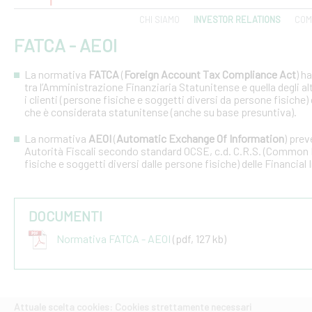
CHI SIAMO
INVESTOR RELATIONS
COM
FATCA - AEOI
La normativa
FATCA
(
Foreign Account Tax Compliance Act
) h
tra l’Amministrazione Finanziaria Statunitense e quella degli altri
i clienti (persone fisiche e soggetti diversi da persone fisiche) 
che è considerata statunitense (anche su base presuntiva).
La normativa
AEOI
(
Automatic Exchange Of Information
) prev
Autorità Fiscali secondo standard OCSE, c.d. C.R.S. (Common R
fisiche e soggetti diversi dalle persone fisiche) delle Financial 
DOCUMENTI
Normativa FATCA - AEOI
(pdf, 127 kb)
Attuale scelta cookies: Cookies strettamente necessari