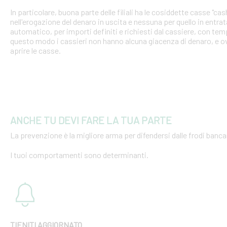
In particolare, buona parte delle filiali ha le cosiddette casse "cash
nell'erogazione del denaro in uscita e nessuna per quello in entra
automatico, per importi definiti e richiesti dal cassiere, con tempi
questo modo i cassieri non hanno alcuna giacenza di denaro, e o
aprire le casse.
ANCHE TU DEVI FARE LA TUA PARTE
La prevenzione è la migliore arma per difendersi dalle frodi bancar
I tuoi comportamenti sono determinanti.
TIENITI AGGIORNATO