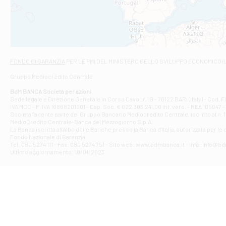
VIALE CRISPI 50
Filiale di Ars
Viale San Franc
Filiale di Asc
Via Napoli - As
Filiale di At
FONDO DI GARANZIA
PER LE PMI DEL MINISTERO DELLO SVILUPPO ECONOMICO (
Contrada Piana 
Gruppo Mediocredito Centrale
Filiale di At
Corso Elio Adria
BdM BANCA Società per azioni
Filiale di Ave
Sede legale e Direzione Generale in Corso Cavour, 19 - 70122 BARI (Italy) - Cod.
IVA MCC - P. IVA 16868201001 - Cap. Soc. € 622.303.241,00 int. vers. - REA 105047 -
VIA PARTENIO 4
Società facente parte del Gruppo Bancario Mediocredito Centrale, iscritto al n. 10
Filiale di Av
MedioCredito Centrale-Banca del Mezzogiorno S.p.A.
La Banca iscritta all'Albo delle Banche presso la Banca d'ltalia, autorizzata per le
VIA F. SAPORITO
Fondo Nazionale di Garanzia.
Filiale di Av
Tel: 080 5274 111 - Fax: 080 5274 751 - Sito web: www.bdmbanca.it - Info: info@b
Piazza Torlonia
Ultimo aggiornamento: 10/01/2023
Filiale di Avi
PIAZZA E. GIAN
Filiale di Bai
VIA G. LIPPIELL
Filiale di Bar
CORSO VITTORIO