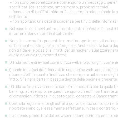
- non sono personalizzate e contengono un messaggio generico
specificati (es. scadenza, smarrimento, problemi tecnici);
- fanno uso di toni “intimidatori”, ad esempio minacciando la
dell’utente;
- non riportano una data di scadenza per l’invio delle informazi
Nel caso in cui ricevi un’e-mail contenente richieste di quest
informa la Banca tramite il call center
Non cliccare su link presenti in e-mail sospette, questi colleg
difficilmente distinguibile dall’originale. Anche se sulla barra de
non ti fidare: è possibile infatti per un hacker visualizzare nell
quello nel quale realmente ti trovi.
Diffida inoltre di e-mail con indirizzi web molto lunghi, contenen
Quando inserisci dati riservati in una pagina web, assicurati c
riconoscibili in quanto l’indirizzo che compare nella barra degl
“http://” e nella parte in basso a destra della pagina è presente
Diffida se improvvisamente cambia la modalità con la quale ti v
banking: ad esempio, se questi vengono chiesti non tramite un
di dimensioni ridotte). In questo caso, contatta la Banca tramite
Controlla regolarmente gli estratti conto del tuo conto corrente 
riportate siano quelle realmente effettuate. In caso contrario, c
Le aziende produttrici dei browser rendono periodicamente disp