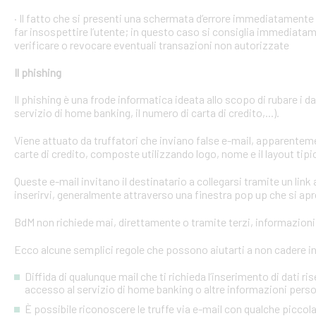
· Il fatto che si presenti una schermata d’errore immediatament
far insospettire l’utente; in questo caso si consiglia immediatame
verificare o revocare eventuali transazioni non autorizzate
Il phishing
Il phishing è una frode informatica ideata allo scopo di rubare i d
servizio di home banking, il numero di carta di credito,...).
Viene attuato da truffatori che inviano false e-mail, apparente
carte di credito, composte utilizzando logo, nome e il layout tipi
Queste e-mail invitano il destinatario a collegarsi tramite un link a
inserirvi, generalmente attraverso una finestra pop up che si apre
BdM non richiede mai, direttamente o tramite terzi, informazioni p
Ecco alcune semplici regole che possono aiutarti a non cadere in 
Diffida di qualunque mail che ti richieda l’inserimento di dati ri
accesso al servizio di home banking o altre informazioni perso
È possibile riconoscere le truffe via e-mail con qualche picco