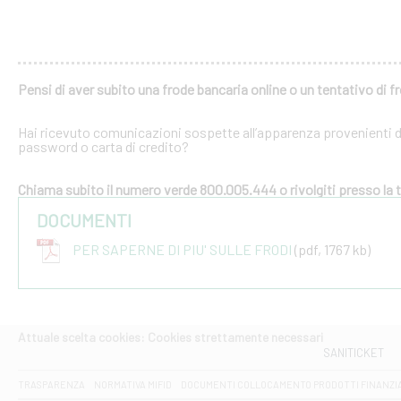
Pensi di aver subito una frode bancaria online o un tentativo di f
Hai ricevuto comunicazioni sospette all’apparenza provenienti dal
password o carta di credito?
Chiama subito il numero verde 800.005.444 o rivolgiti presso la tu
DOCUMENTI
PER SAPERNE DI PIU' SULLE FRODI
(pdf, 1767 kb)
Attuale scelta cookies: Cookies strettamente necessari
SANITICKET
TRASPARENZA
NORMATIVA MIFID
DOCUMENTI COLLOCAMENTO PRODOTTI FINANZI