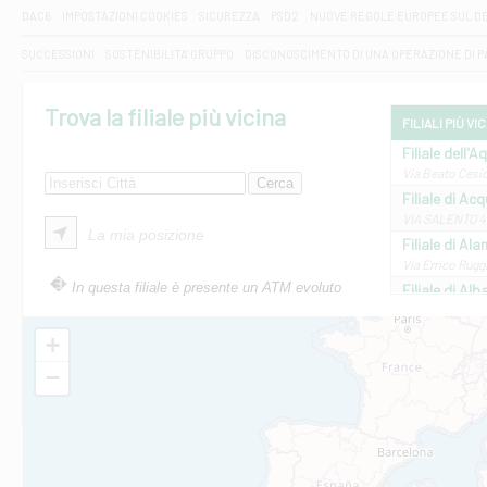
DAC6
IMPOSTAZIONI COOKIES
SICUREZZA
PSD2
NUOVE REGOLE EUROPEE SUL D
SUCCESSIONI
SOSTENIBILITA' GRUPPO
DISCONOSCIMENTO DI UNA OPERAZIONE DI 
Trova la filiale più vicina
FILIALI PIÙ VI
Filiale dell'A
Via Beato Cesid
Filiale di Ac
VIA SALENTO 42
La mia posizione
Filiale di Ala
Via Errico Ruggi
In questa filiale è presente un ATM evoluto
Filiale di Al
Via Roma, 13 - 
Filiale di Al
+
VIA VITTORIO V
−
Filiale di Am
STATALE 18/17 
Filiale di An
C.SO VITTORIO 
Filiale di And