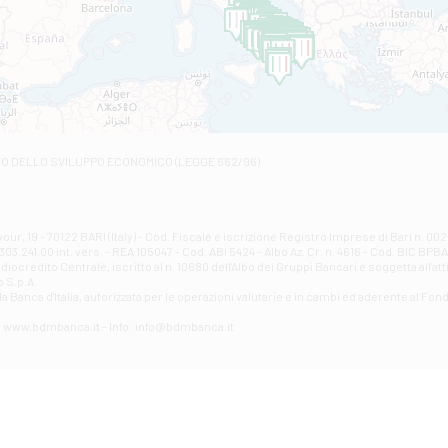
C.SO VITTORIO VENETO 8 - Andretta
Filiale di Andria 1 - Crispi
VIALE CRISPI 50/A - Andria
Filiale di Arsita
Viale San Francesco 6/b - Arsita
Filiale di Ascoli Piceno
Via Napoli - Ascoli Piceno
Filiale di Atessa
RO DELLO SVILUPPO ECONOMICO (LEGGE 662/96)
Contrada Piana La Fara - Via per Piazzano snc - Atessa
Filiale di Atri - Corso Adriano
Corso Elio Adriano, 1 - Atri
Filiale di Avellino - Partenio
ur, 19 - 70122 BARI (Italy) - Cod. Fiscale e iscrizione Registro Imprese di Bari n. 
03.241,00 int. vers. - REA 105047 - Cod. ABI 5424 - Albo Az. Cr. n. 4616 - Cod. BIC BPB
VIA PARTENIO 48 - Avellino
credito Centrale, iscritto al n. 10680 dell'Albo dei Gruppi Bancari e soggetta all'att
Filiale di Aversa
 S.p.A.
a Banca d'ltalia, autorizzata per le operazioni valutarie e in cambi ed aderente al Fond
VIA F. SAPORITO, 27/A - Aversa
Filiale di Avezzano - Piazza Torlonia
eb: www.bdmbanca.it - Info: info@bdmbanca.it
Piazza Torlonia - Avezzano
Filiale di Avigliano
PIAZZA E. GIANTURCO 49 - Avigliano
Filiale di Baiano
VIA G. LIPPIELLO 33 - Baiano
Filiale di Bari - Corso Vittorio Emanuele II