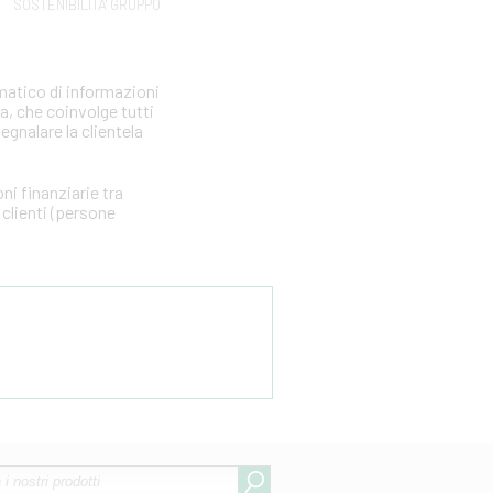
SOSTENIBILITA' GRUPPO
matico di informazioni
ia, che coinvolge tutti
segnalare la clientela
i finanziarie tra
clienti (persone