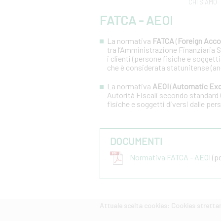
CHI SIAMO
FATCA - AEOI
La normativa
FATCA
(
Foreign Acco
tra l’Amministrazione Finanziaria Sta
i clienti (persone fisiche e soggetti
che è considerata statunitense (an
La normativa
AEOI
(
Automatic Exc
Autorità Fiscali secondo standard 
fisiche e soggetti diversi dalle pers
DOCUMENTI
Normativa FATCA - AEOI
(pd
Attuale scelta cookies: Cookies strett
CERCA