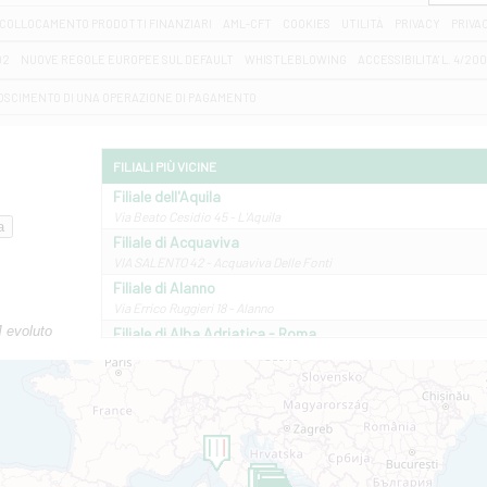
COLLOCAMENTO PRODOTTI FINANZIARI
AML-CFT
COOKIES
UTILITÀ
PRIVACY
PRIVA
D2
NUOVE REGOLE EUROPEE SUL DEFAULT
WHISTLEBLOWING
ACCESSIBILITA' L. 4/20
OSCIMENTO DI UNA OPERAZIONE DI PAGAMENTO
FILIALI PIÙ VICINE
Filiale dell'Aquila
Via Beato Cesidio 45 - L'Aquila
Filiale di Acquaviva
VIA SALENTO 42 - Acquaviva Delle Fonti
Filiale di Alanno
Via Errico Ruggieri 18 - Alanno
M evoluto
Filiale di Alba Adriatica - Roma
Via Roma, 13 - Alba Adriatica
Filiale di Altamura
VIA VITTORIO VENETO 79/81 A - Altamura
Filiale di Amantea
STATALE 18/17 - Amantea
Filiale di Andretta