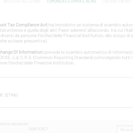
INVESTOR RELATIONS
COMUNICATI STAMPA E NEWS
LAVORA CON NOI
unt Tax Compliance Act
) ha introdotto un sistema di scambio auto
tunitense e quella degli altri Paesi aderenti all’accordo, tra cui l’Ital
 diversi da persone fisiche) delle Financial Institution, allo scopo di 
che su base presuntiva).
hange Of Information
) prevede lo scambio automatico di informazion
OCSE, c.d. C.R.S. (Common Reporting Standard) coinvolgendo tutti i 
one fisiche) delle Financial Institution.
f, 127 kb)
amente necessari
SANITICKET