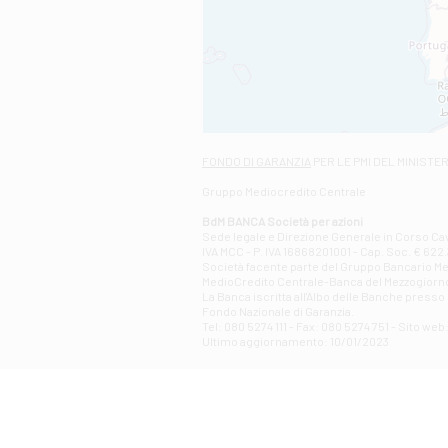
FONDO DI GARANZIA
PER LE PMI DEL MINISTE
Gruppo Mediocredito Centrale
BdM BANCA Società per azioni
Sede legale e Direzione Generale in Corso Cavo
IVA MCC - P. IVA 16868201001 - Cap. Soc. € 622.3
Società facente parte del Gruppo Bancario Medio
MedioCredito Centrale-Banca del Mezzogiorno
La Banca iscritta all'Albo delle Banche presso l
Fondo Nazionale di Garanzia.
Tel: 080 5274 111 - Fax: 080 5274 751 - Sito w
Ultimo aggiornamento: 10/01/2023