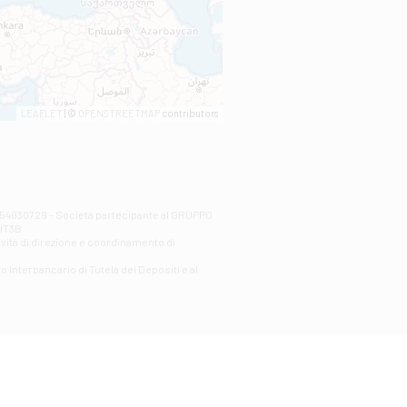
LEAFLET
| ©
OPENSTREETMAP
contributors
00254030729 - Società partecipante al GRUPPO
AlT3B.
ività di direzione e coordinamento di
o Interbancario di Tutela dei Depositi e al