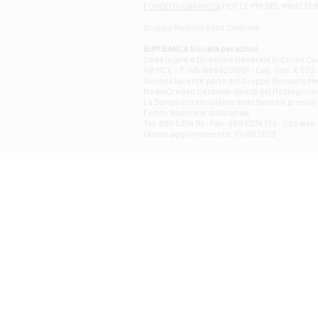
FONDO DI GARANZIA
PER LE PMI DEL MINISTE
Gruppo Mediocredito Centrale
BdM BANCA Società per azioni
Sede legale e Direzione Generale in Corso Cavo
IVA MCC - P. IVA 16868201001 - Cap. Soc. € 622.3
Società facente parte del Gruppo Bancario Medio
MedioCredito Centrale-Banca del Mezzogiorno
La Banca iscritta all'Albo delle Banche presso l
Fondo Nazionale di Garanzia.
Tel: 080 5274 111 - Fax: 080 5274 751 - Sito w
Ultimo aggiornamento: 10/01/2023