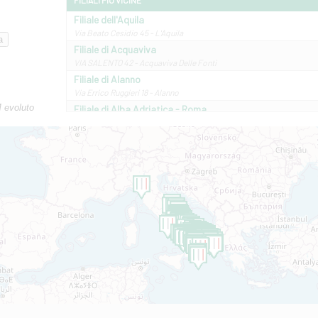
FILIALI PIÙ VICINE
Filiale dell'Aquila
Via Beato Cesidio 45 - L'Aquila
Filiale di Acquaviva
VIA SALENTO 42 - Acquaviva Delle Fonti
Filiale di Alanno
Via Errico Ruggieri 18 - Alanno
M evoluto
Filiale di Alba Adriatica - Roma
Via Roma, 13 - Alba Adriatica
Filiale di Altamura
VIA VITTORIO VENETO 79/81 A - Altamura
Filiale di Amantea
STATALE 18/17 - Amantea
Filiale di Andretta
C.SO VITTORIO VENETO 8 - Andretta
Filiale di Andria 1 - Crispi
VIALE CRISPI 50/A - Andria
Filiale di Arsita
Viale San Francesco 6/b - Arsita
Filiale di Ascoli Piceno
Via Napoli - Ascoli Piceno
Filiale di Atessa