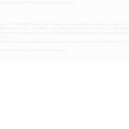
RO DELLO SVILUPPO ECONOMICO (LEGGE 662/96)
Contrada Piana La Fara - Via per Piazzano snc - Atessa
Filiale di Atri - Corso Adriano
Corso Elio Adriano, 1 - Atri
Filiale di Avellino - Partenio
ur, 19 - 70122 BARI (Italy) - Cod. Fiscale e iscrizione Registro Imprese di Bari n. 
03.241,00 int. vers. - REA 105047 - Cod. ABI 5424 - Albo Az. Cr. n. 4616 - Cod. BIC BPB
VIA PARTENIO 48 - Avellino
credito Centrale, iscritto al n. 10680 dell'Albo dei Gruppi Bancari e soggetta all'att
Filiale di Aversa
 S.p.A.
a Banca d'ltalia, autorizzata per le operazioni valutarie e in cambi ed aderente al Fond
VIA F. SAPORITO, 27/A - Aversa
Filiale di Avezzano - Piazza Torlonia
eb: www.bdmbanca.it - Info: info@bdmbanca.it
Piazza Torlonia - Avezzano
Filiale di Avigliano
PIAZZA E. GIANTURCO 49 - Avigliano
Filiale di Baiano
VIA G. LIPPIELLO 33 - Baiano
Filiale di Bari - Corso Vittorio Emanuele II
CORSO VITTORIO EMANUELE II, 86 - Bari
Filiale di Bari 10 - Papa Giovanni
VIALE PAPA GIOVANNI XXIII 131 - Bari
Filiale di Bari 11 - Lembo
VIA LEMBO 36 C/H - Bari
Filiale di Bari 2 - Amendola
VIA AMENDOLA 193/A - Bari