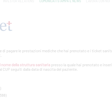
INVESTOR RELATIONS
COMUNICATI STAMPA E NEWS
LAVORA CON NOI
te di pagare le prestazioni mediche che hai prenotato e i ticket sanita
t.
l nome della struttura sanitaria
presso la quale hai prenotato e inseri
l CUP seguiti dalla data di nascita del paziente.
)
388)