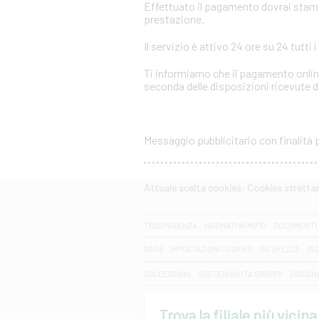
Effettuato il pagamento dovrai stampar
prestazione.
Il servizio è attivo 24 ore su 24 tutti i
Ti informiamo che il pagamento online
seconda delle disposizioni ricevute da
Messaggio pubblicitario con finalità
Attuale scelta cookies: Cookies strett
CERCA
TRASPARENZA
NORMATIVA MIFID
DOCUMENTI 
DAC6
IMPOSTAZIONI COOKIES
SICUREZZA
PS
SUCCESSIONI
SOSTENIBILITA' GRUPPO
DISCON
Trova la filiale più vicina