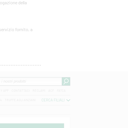
rogazione della
ervizio fornito, a
CY APP
CONTATTACI
RECLAMI
ACF
FATCA
CERCA FILIALI
04
TRUFFE AGLI ANZIANI