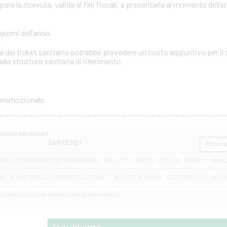
e la ricevuta, valida ai fini fiscali, e presentarla al momento dell’e
 giorni dell’anno.
 del ticket sanitario potrebbe prevedere un costo aggiuntivo per il s
lla struttura sanitaria di riferimento.
 promozionale.
amente necessari
SANITICKET
COLLOCAMENTO PRODOTTI FINANZIARI
AML-CFT
COOKIES
UTILITÀ
PRIVACY
PRIVA
D2
NUOVE REGOLE EUROPEE SUL DEFAULT
WHISTLEBLOWING
ACCESSIBILITA' L. 4/20
OSCIMENTO DI UNA OPERAZIONE DI PAGAMENTO