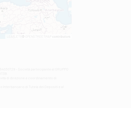
LEAFLET
| ©
OPENSTREETMAP
contributors
00254030729 - Società partecipante al GRUPPO
AlT3B.
ività di direzione e coordinamento di
o Interbancario di Tutela dei Depositi e al