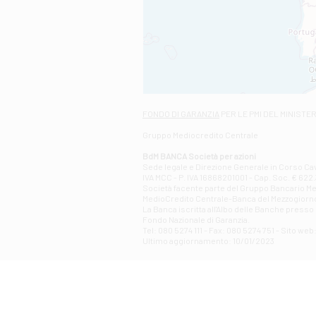
FONDO DI GARANZIA
PER LE PMI DEL MINISTE
Gruppo Mediocredito Centrale
BdM BANCA Società per azioni
Sede legale e Direzione Generale in Corso Cavo
IVA MCC - P. IVA 16868201001 - Cap. Soc. € 622.3
Società facente parte del Gruppo Bancario Medio
MedioCredito Centrale-Banca del Mezzogiorno
La Banca iscritta all'Albo delle Banche presso l
Fondo Nazionale di Garanzia.
Tel: 080 5274 111 - Fax: 080 5274 751 - Sito w
Ultimo aggiornamento: 10/01/2023