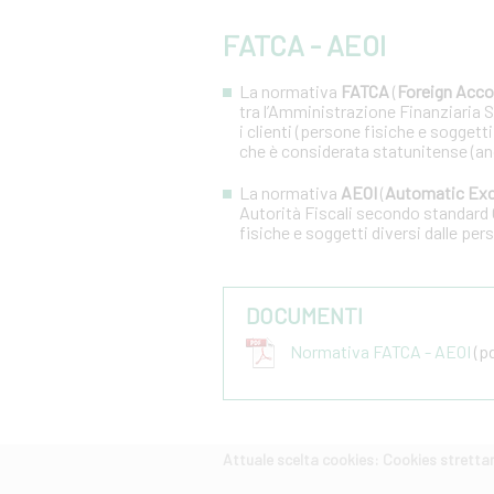
FATCA - AEOI
La normativa
FATCA
(
Foreign Acco
tra l’Amministrazione Finanziaria Sta
i clienti (persone fisiche e soggetti
che è considerata statunitense (an
La normativa
AEOI
(
Automatic Exc
Autorità Fiscali secondo standard 
fisiche e soggetti diversi dalle pers
DOCUMENTI
Normativa FATCA - AEOI
(pd
Attuale scelta cookies: Cookies strett
CERCA