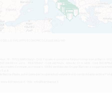
C.SO VITTORIO VENETO 8 - Andretta
Filiale di Andria 1 - Crispi
VIALE CRISPI 50/A - Andria
Filiale di Arsita
Viale San Francesco 6/b - Arsita
Filiale di Ascoli Piceno
Via Napoli - Ascoli Piceno
Filiale di Atessa
RO DELLO SVILUPPO ECONOMICO (LEGGE 662/96)
Contrada Piana La Fara - Via per Piazzano snc - Atessa
Filiale di Atri - Corso Adriano
Corso Elio Adriano, 1 - Atri
Filiale di Avellino - Partenio
ur, 19 - 70122 BARI (Italy) - Cod. Fiscale e iscrizione Registro Imprese di Bari n. 
03.241,00 int. vers. - REA 105047 - Cod. ABI 5424 - Albo Az. Cr. n. 4616 - Cod. BIC BPB
VIA PARTENIO 48 - Avellino
credito Centrale, iscritto al n. 10680 dell'Albo dei Gruppi Bancari e soggetta all'att
Filiale di Aversa
 S.p.A.
a Banca d'ltalia, autorizzata per le operazioni valutarie e in cambi ed aderente al Fond
VIA F. SAPORITO, 27/A - Aversa
Filiale di Avezzano - Piazza Torlonia
eb: www.bdmbanca.it - Info: info@bdmbanca.it
Piazza Torlonia - Avezzano
Filiale di Avigliano
PIAZZA E. GIANTURCO 49 - Avigliano
Filiale di Baiano
VIA G. LIPPIELLO 33 - Baiano
Filiale di Bari - Corso Vittorio Emanuele II