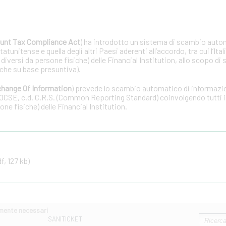
unt Tax Compliance Act
) ha introdotto un sistema di scambio auto
tunitense e quella degli altri Paesi aderenti all’accordo, tra cui l’Ital
 diversi da persone fisiche) delle Financial Institution, allo scopo di 
che su base presuntiva).
hange Of Information
) prevede lo scambio automatico di informazion
OCSE, c.d. C.R.S. (Common Reporting Standard) coinvolgendo tutti i 
one fisiche) delle Financial Institution.
f, 127 kb)
amente necessari
SANITICKET