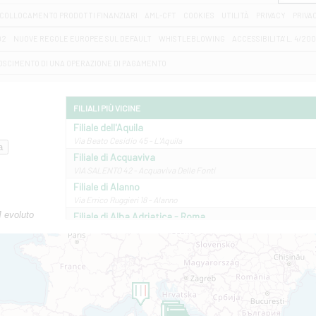
COLLOCAMENTO PRODOTTI FINANZIARI
AML-CFT
COOKIES
UTILITÀ
PRIVACY
PRIVA
D2
NUOVE REGOLE EUROPEE SUL DEFAULT
WHISTLEBLOWING
ACCESSIBILITA' L. 4/20
OSCIMENTO DI UNA OPERAZIONE DI PAGAMENTO
FILIALI PIÙ VICINE
Filiale dell'Aquila
Via Beato Cesidio 45 - L'Aquila
Filiale di Acquaviva
VIA SALENTO 42 - Acquaviva Delle Fonti
Filiale di Alanno
Via Errico Ruggieri 18 - Alanno
M evoluto
Filiale di Alba Adriatica - Roma
Via Roma, 13 - Alba Adriatica
Filiale di Altamura
VIA VITTORIO VENETO 79/81 A - Altamura
Filiale di Amantea
STATALE 18/17 - Amantea
Filiale di Andretta