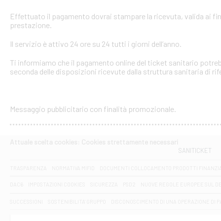
Effettuato il pagamento dovrai stampare la ricevuta, valida ai fin
prestazione.
Il servizio è attivo 24 ore su 24 tutti i giorni dell’anno.
Ti informiamo che il pagamento online del ticket sanitario potreb
seconda delle disposizioni ricevute dalla struttura sanitaria di ri
Messaggio pubblicitario con finalità promozionale.
Attuale scelta cookies: Cookies strettamente necessari
SANITICKET
TRASPARENZA
NORMATIVA MIFID
DOCUMENTI COLLOCAMENTO PRODOTTI FINANZI
DAC6
IMPOSTAZIONI COOKIES
SICUREZZA
PSD2
NUOVE REGOLE EUROPEE SUL D
SUCCESSIONI
SOSTENIBILITA' GRUPPO
DISCONOSCIMENTO DI UNA OPERAZIONE DI 