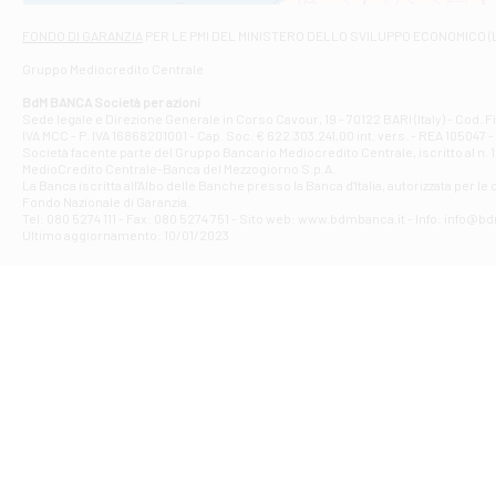
Via Napoli - As
Filiale di At
FONDO DI GARANZIA
PER LE PMI DEL MINISTERO DELLO SVILUPPO ECONOMICO (
Contrada Piana 
Gruppo Mediocredito Centrale
Filiale di At
Corso Elio Adria
BdM BANCA Società per azioni
Filiale di Ave
Sede legale e Direzione Generale in Corso Cavour, 19 - 70122 BARI (Italy) - Cod.
IVA MCC - P. IVA 16868201001 - Cap. Soc. € 622.303.241,00 int. vers. - REA 105047 -
VIA PARTENIO 4
Società facente parte del Gruppo Bancario Mediocredito Centrale, iscritto al n. 10
Filiale di Av
MedioCredito Centrale-Banca del Mezzogiorno S.p.A.
La Banca iscritta all'Albo delle Banche presso la Banca d'ltalia, autorizzata per le
VIA F. SAPORITO
Fondo Nazionale di Garanzia.
Filiale di Av
Tel: 080 5274 111 - Fax: 080 5274 751 - Sito web: www.bdmbanca.it - Info: info@b
Piazza Torlonia
Ultimo aggiornamento: 10/01/2023
Filiale di Avi
PIAZZA E. GIAN
Filiale di Bai
VIA G. LIPPIELL
Filiale di Bar
CORSO VITTORIO
Filiale di Ba
VIALE PAPA GIOV
Filiale di Bar
VIA LEMBO 36 C
Filiale di Ba