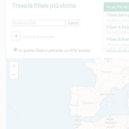
Trova la filiale più vicina
FILIALI PIÙ VI
Filiale dell'A
Via Beato Cesid
Filiale di Ac
VIA SALENTO 42
La mia posizione
Filiale di Ala
Via Errico Ruggi
In questa filiale è presente un ATM evoluto
Filiale di Al
Via Roma, 13 - 
Filiale di Al
+
VIA VITTORIO V
−
Filiale di Am
STATALE 18/17 
Filiale di An
C.SO VITTORIO 
Filiale di And
VIALE CRISPI 50
Filiale di Ars
Viale San Franc
Filiale di Asc