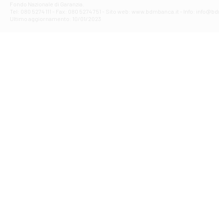
Fondo Nazionale di Garanzia.
Filiale di Av
Tel: 080 5274 111 - Fax: 080 5274 751 - Sito web: www.bdmbanca.it - Info: info@b
Piazza Torlonia
Ultimo aggiornamento: 10/01/2023
Filiale di Avi
PIAZZA E. GIAN
Filiale di Bai
VIA G. LIPPIELL
Filiale di Bar
CORSO VITTORIO
Filiale di Ba
VIALE PAPA GIOV
Filiale di Bar
VIA LEMBO 36 C
Filiale di Ba
VIA AMENDOLA 1
Filiale di Ba
VIA FAVIA 3 - Ba
Filiale di Bar
VIALE JAPIGIA 1
Filiale di Bar
STRADA PALUMBO
Filiale di Bar