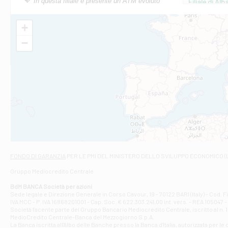
In questa filiale è presente un ATM evoluto
Filiale di Al
Via Roma, 13 - 
Filiale di Al
+
VIA VITTORIO V
−
Filiale di Am
STATALE 18/17 
Filiale di An
C.SO VITTORIO 
Filiale di And
VIALE CRISPI 50
Filiale di Ars
Viale San Franc
Filiale di Asc
Via Napoli - As
Filiale di At
FONDO DI GARANZIA
PER LE PMI DEL MINISTERO DELLO SVILUPPO ECONOMICO (
Contrada Piana 
Gruppo Mediocredito Centrale
Filiale di At
Corso Elio Adria
BdM BANCA Società per azioni
Filiale di Ave
Sede legale e Direzione Generale in Corso Cavour, 19 - 70122 BARI (Italy) - Cod.
IVA MCC - P. IVA 16868201001 - Cap. Soc. € 622.303.241,00 int. vers. - REA 105047 -
VIA PARTENIO 4
Società facente parte del Gruppo Bancario Mediocredito Centrale, iscritto al n. 10
Filiale di Av
MedioCredito Centrale-Banca del Mezzogiorno S.p.A.
La Banca iscritta all'Albo delle Banche presso la Banca d'ltalia, autorizzata per le
VIA F. SAPORITO