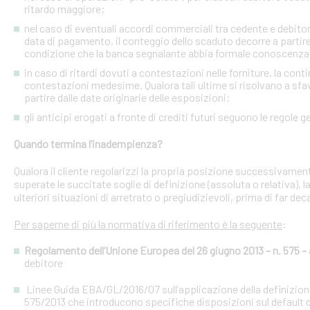
ritardo maggiore;
nel caso di eventuali accordi commerciali tra cedente e debitori 
data di pagamento, il conteggio dello scaduto decorre a partire
condizione che la banca segnalante abbia formale conoscenza 
in caso di ritardi dovuti a contestazioni nelle forniture, la con
contestazioni medesime. Qualora tali ultime si risolvano a sfav
partire dalle date originarie delle esposizioni;
gli anticipi erogati a fronte di crediti futuri seguono le regole g
Quando termina l’inadempienza?
Qualora il cliente regolarizzi la propria posizione successivament
superate le succitate soglie di definizione (assoluta o relativa),
ulteriori situazioni di arretrato o pregiudizievoli, prima di far dec
Per saperne di più la normativa di riferimento è la seguente
:
Regolamento dell’Unione Europea del 26 giugno 2013 – n. 575 – a
debitore
Linee Guida EBA/GL/2016/07 sull’applicazione della definizione 
575/2013 che introducono specifiche disposizioni sul default d