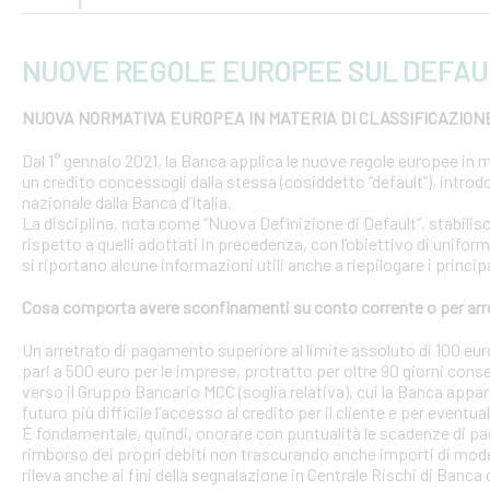
NUOVE REGOLE EUROPEE SUL DEFAU
NUOVA NORMATIVA EUROPEA IN MATERIA DI CLASSIFICAZION
Dal 1° gennaio 2021, la Banca applica le nuove regole europee in m
un credito concessogli dalla stessa (cosiddetto “default”), introd
nazionale dalla Banca d’Italia.
La disciplina, nota come “Nuova Definizione di Default”, stabilisce 
rispetto a quelli adottati in precedenza, con l’obiettivo di uniform
si riportano alcune informazioni utili anche a riepilogare i princ
Cosa comporta avere sconfinamenti su conto corrente o per arr
Un arretrato di pagamento superiore al limite assoluto di 100 euro
pari a 500 euro per le imprese, protratto per oltre 90 giorni conse
verso il Gruppo Bancario MCC (soglia relativa), cui la Banca appar
futuro più difficile l’accesso al credito per il cliente e per eventua
È fondamentale, quindi, onorare con puntualità le scadenze di pa
rimborso dei propri debiti non trascurando anche importi di modest
rileva anche ai fini della segnalazione in Centrale Rischi di Banca d