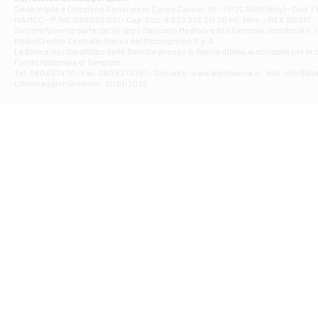
Filiale di Ave
Sede legale e Direzione Generale in Corso Cavour, 19 - 70122 BARI (Italy) - Cod.
IVA MCC - P. IVA 16868201001 - Cap. Soc. € 622.303.241,00 int. vers. - REA 105047 -
VIA PARTENIO 4
Società facente parte del Gruppo Bancario Mediocredito Centrale, iscritto al n. 10
Filiale di Av
MedioCredito Centrale-Banca del Mezzogiorno S.p.A.
La Banca iscritta all'Albo delle Banche presso la Banca d'ltalia, autorizzata per le
VIA F. SAPORITO
Fondo Nazionale di Garanzia.
Filiale di Av
Tel: 080 5274 111 - Fax: 080 5274 751 - Sito web: www.bdmbanca.it - Info: info@b
Piazza Torlonia
Ultimo aggiornamento: 10/01/2023
Filiale di Avi
PIAZZA E. GIAN
Filiale di Bai
VIA G. LIPPIELL
Filiale di Bar
CORSO VITTORIO
Filiale di Ba
VIALE PAPA GIOV
Filiale di Bar
VIA LEMBO 36 C
Filiale di Ba
VIA AMENDOLA 1
Filiale di Ba
VIA FAVIA 3 - Ba
Filiale di Bar