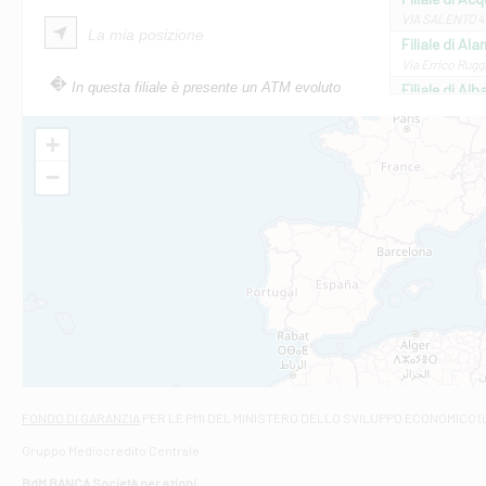
VIA SALENTO 42
La mia posizione
Filiale di Ala
Via Errico Ruggi
In questa filiale è presente un ATM evoluto
Filiale di Al
Via Roma, 13 - 
Filiale di Al
+
VIA VITTORIO V
−
Filiale di Am
STATALE 18/17 
Filiale di An
C.SO VITTORIO 
Filiale di And
VIALE CRISPI 50
Filiale di Ars
Viale San Franc
Filiale di Asc
Via Napoli - As
Filiale di At
FONDO DI GARANZIA
PER LE PMI DEL MINISTERO DELLO SVILUPPO ECONOMICO (
Contrada Piana 
Gruppo Mediocredito Centrale
Filiale di At
Corso Elio Adria
BdM BANCA Società per azioni