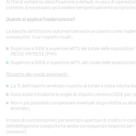
Al fine di evitare la classificazione a default, in caso di operazio
corrente, è necessario provvedere tempestivamente al ripristino
Quando si applica l’inadempienza?
Le banche definiscono automaticamente un cliente come inademp
consecutivi, il cui importo risulti:
Superiore a 100€ e superiore all’1% del totale delle esposizion
MEDIE IMPRESE (PMI);
Superiore a 500€ e superiore all’1% del totale delle esposizion
Rispetto alle regole previgenti:
La % dell’importo arretrato rispetto al totale è stata ridotta da
Sono state introdotte le soglie di importo minimo (100€ per i p
Non è più possibile compensare eventuali disponibilità su altre l
arretrato;
In caso di cointestazioni (per esempio aperture di credito in conto
dell’obbligazione congiunta ha anche conseguenze negative per i si
connessi).