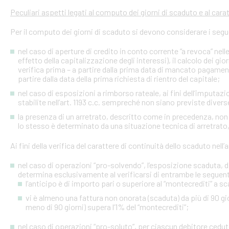
Peculiari aspetti legati al computo dei giorni di scaduto e al cara
Per il computo dei giorni di scaduto si devono considerare i segu
nel caso di aperture di credito in conto corrente “a revoca” nell
effetto della capitalizzazione degli interessi), il calcolo dei gio
verifica prima – a partire dalla prima data di mancato pagame
partire dalla data della prima richiesta di rientro del capitale;
nel caso di esposizioni a rimborso rateale, ai fini dell’imputaz
stabilite nell’art. 1193 c.c. sempreché non siano previste diver
la presenza di un arretrato, descritto come in precedenza, non
lo stesso è determinato da una situazione tecnica di arretrato, 
Ai fini della verifica del carattere di continuità dello scaduto nel
nel caso di operazioni “pro-solvendo”, l’esposizione scaduta, di
determina esclusivamente al verificarsi di entrambe le seguent
l’anticipo è di importo pari o superiore al “montecrediti” a s
vi è almeno una fattura non onorata (scaduta) da più di 90 gio
meno di 90 giorni) supera l’1% del “montecrediti”;
nel caso di operazioni “pro-soluto”, per ciascun debitore ceduto