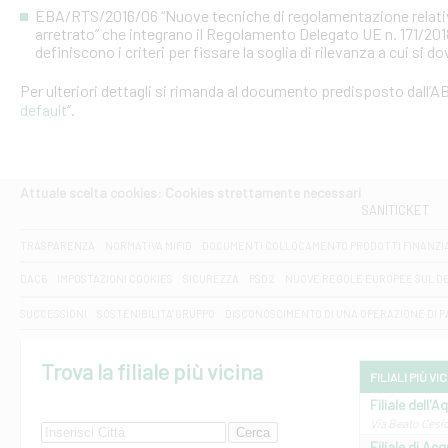
EBA/RTS/2016/06 “Nuove tecniche di regolamentazione relative al
arretrato” che integrano il Regolamento Delegato UE n. 171/20
definiscono i criteri per fissare la soglia di rilevanza a cui si d
Per ulteriori dettagli si rimanda al documento predisposto dall’AB
default
”.
Attuale scelta cookies: Cookies strettamente necessari
SANITICKET
TRASPARENZA
NORMATIVA MIFID
DOCUMENTI COLLOCAMENTO PRODOTTI FINANZI
DAC6
IMPOSTAZIONI COOKIES
SICUREZZA
PSD2
NUOVE REGOLE EUROPEE SUL D
SUCCESSIONI
SOSTENIBILITA' GRUPPO
DISCONOSCIMENTO DI UNA OPERAZIONE DI 
Trova la filiale più vicina
FILIALI PIÙ VI
Filiale dell'A
Via Beato Cesid
Filiale di Ac