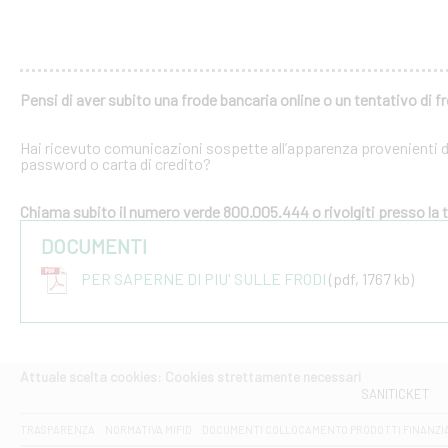
Pensi di aver subito una frode bancaria online o un tentativo di f
Hai ricevuto comunicazioni sospette all’apparenza provenienti dal
password o carta di credito?
Chiama subito il numero verde 800.005.444 o rivolgiti presso la tu
DOCUMENTI
PER SAPERNE DI PIU' SULLE FRODI
(pdf, 1767 kb)
Attuale scelta cookies: Cookies strettamente necessari
SANITICKET
TRASPARENZA
NORMATIVA MIFID
DOCUMENTI COLLOCAMENTO PRODOTTI FINANZI