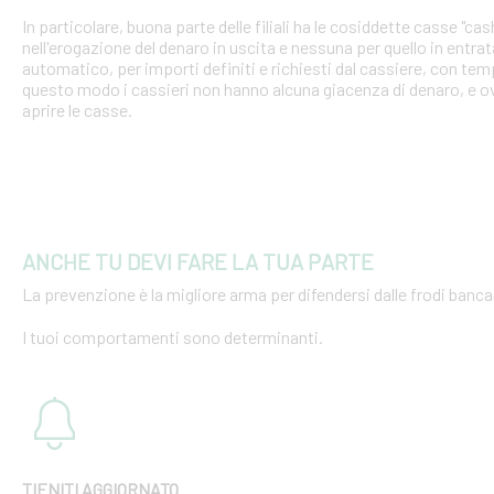
In particolare, buona parte delle filiali ha le cosiddette casse "cash
nell'erogazione del denaro in uscita e nessuna per quello in entra
automatico, per importi definiti e richiesti dal cassiere, con tempi
questo modo i cassieri non hanno alcuna giacenza di denaro, e o
aprire le casse.
ANCHE TU DEVI FARE LA TUA PARTE
La prevenzione è la migliore arma per difendersi dalle frodi bancar
I tuoi comportamenti sono determinanti.
TIENITI AGGIORNATO