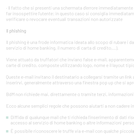
· Il fatto che si presenti una schermata d’errore immediatament
far insospettire l’utente; in questo caso si consiglia immediatame
verificare o revocare eventuali transazioni non autorizzate
Il phishing
Il phishing è una frode informatica ideata allo scopo di rubare i d
servizio di home banking, il numero di carta di credito,...).
Viene attuato da truffatori che inviano false e-mail, apparente
carte di credito, composte utilizzando logo, nome e il layout tipi
Queste e-mail invitano il destinatario a collegarsi tramite un link a
inserirvi, generalmente attraverso una finestra pop up che si apre
BdM non richiede mai, direttamente o tramite terzi, informazioni p
Ecco alcune semplici regole che possono aiutarti a non cadere in 
Diffida di qualunque mail che ti richieda l’inserimento di dati ri
accesso al servizio di home banking o altre informazioni perso
È possibile riconoscere le truffe via e-mail con qualche picco