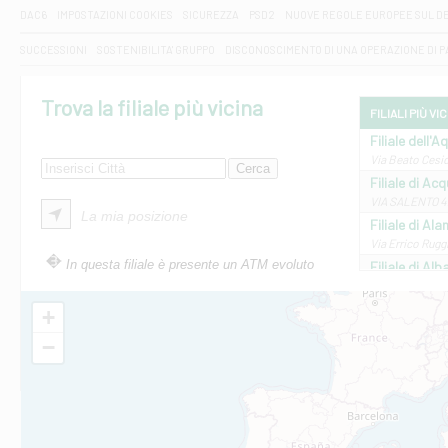
DAC6
IMPOSTAZIONI COOKIES
SICUREZZA
PSD2
NUOVE REGOLE EUROPEE SUL D
SUCCESSIONI
SOSTENIBILITA' GRUPPO
DISCONOSCIMENTO DI UNA OPERAZIONE DI 
Trova la filiale più vicina
FILIALI PIÙ VI
Filiale dell'A
Via Beato Cesid
Filiale di Ac
VIA SALENTO 42
La mia posizione
Filiale di Ala
Via Errico Ruggi
In questa filiale è presente un ATM evoluto
Filiale di Al
Via Roma, 13 - 
Filiale di Al
+
VIA VITTORIO V
−
Filiale di Am
STATALE 18/17 
Filiale di An
C.SO VITTORIO 
Filiale di And