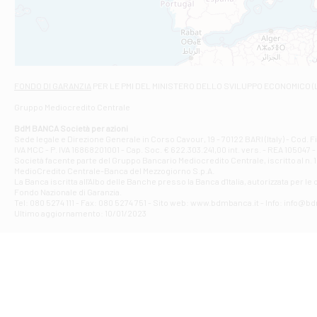
VIALE CRISPI 50
Filiale di Ars
Viale San Franc
Filiale di Asc
Via Napoli - As
Filiale di At
FONDO DI GARANZIA
PER LE PMI DEL MINISTERO DELLO SVILUPPO ECONOMICO (
Contrada Piana 
Gruppo Mediocredito Centrale
Filiale di At
Corso Elio Adria
BdM BANCA Società per azioni
Filiale di Ave
Sede legale e Direzione Generale in Corso Cavour, 19 - 70122 BARI (Italy) - Cod.
IVA MCC - P. IVA 16868201001 - Cap. Soc. € 622.303.241,00 int. vers. - REA 105047 -
VIA PARTENIO 4
Società facente parte del Gruppo Bancario Mediocredito Centrale, iscritto al n. 10
Filiale di Av
MedioCredito Centrale-Banca del Mezzogiorno S.p.A.
La Banca iscritta all'Albo delle Banche presso la Banca d'ltalia, autorizzata per le
VIA F. SAPORITO
Fondo Nazionale di Garanzia.
Filiale di Av
Tel: 080 5274 111 - Fax: 080 5274 751 - Sito web: www.bdmbanca.it - Info: info@b
Piazza Torlonia
Ultimo aggiornamento: 10/01/2023
Filiale di Avi
PIAZZA E. GIAN
Filiale di Bai
VIA G. LIPPIELL
Filiale di Bar
CORSO VITTORIO