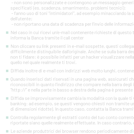
- non sono personalizzate e contengono un messaggio generico
specificati (es. scadenza, smarrimento, problemi tecnici);
- fanno uso di toni “intimidatori”, ad esempio minacciando la
dell’utente;
- non riportano una data di scadenza per l’invio delle informazi
Nel caso in cui ricevi un’e-mail contenente richieste di quest
informa la Banca tramite il call center
Non cliccare su link presenti in e-mail sospette, questi colleg
difficilmente distinguibile dall’originale. Anche se sulla barra de
non ti fidare: è possibile infatti per un hacker visualizzare nell
quello nel quale realmente ti trovi.
Diffida inoltre di e-mail con indirizzi web molto lunghi, contenen
Quando inserisci dati riservati in una pagina web, assicurati c
riconoscibili in quanto l’indirizzo che compare nella barra degl
“http://” e nella parte in basso a destra della pagina è presente
Diffida se improvvisamente cambia la modalità con la quale ti v
banking: ad esempio, se questi vengono chiesti non tramite un
di dimensioni ridotte). In questo caso, contatta la Banca tramite
Controlla regolarmente gli estratti conto del tuo conto corrente 
riportate siano quelle realmente effettuate. In caso contrario, c
Le aziende produttrici dei browser rendono periodicamente disp