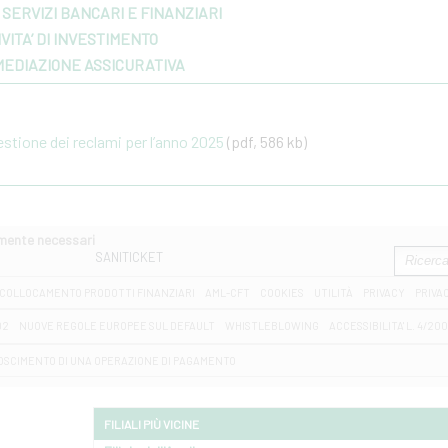
SERVIZI BANCARI E FINANZIARI
VITA’ DI INVESTIMENTO
MEDIAZIONE ASSICURATIVA
gestione dei reclami per l’anno 2025
(pdf, 586 kb)
amente necessari
SANITICKET
COLLOCAMENTO PRODOTTI FINANZIARI
AML-CFT
COOKIES
UTILITÀ
PRIVACY
PRIVA
D2
NUOVE REGOLE EUROPEE SUL DEFAULT
WHISTLEBLOWING
ACCESSIBILITA' L. 4/20
OSCIMENTO DI UNA OPERAZIONE DI PAGAMENTO
FILIALI PIÙ VICINE