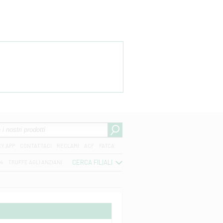
CY APP
CONTATTACI
RECLAMI
ACF
FATCA
CERCA FILIALI
04
TRUFFE AGLI ANZIANI