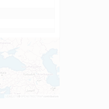
LEAFLET
| ©
OPENSTREETMAP
contributors