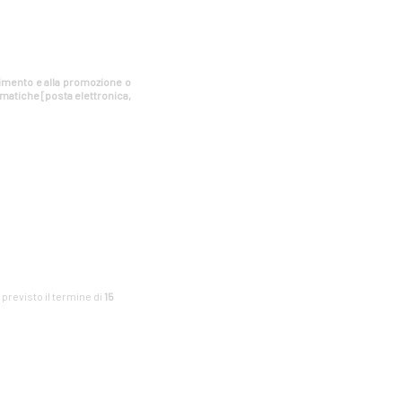
estimento e alla promozione o
rmatiche [posta elettronica,
è previsto il termine di
15