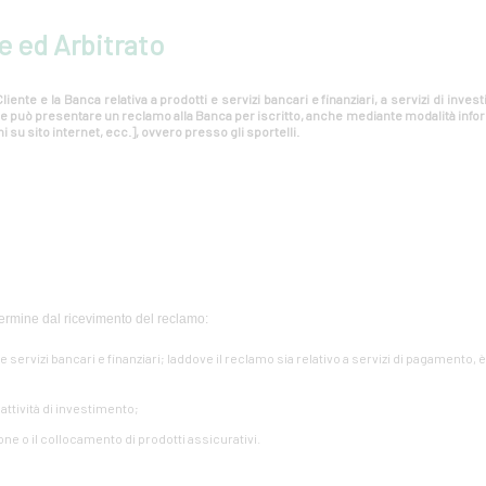
e ed Arbitrato
liente e la Banca relativa a prodotti e servizi bancari e finanziari, a servizi di inv
ente può presentare un reclamo alla Banca per iscritto, anche mediante modalità info
i su sito internet, ecc.], ovvero presso gli sportelli.
ermine dal ricevimento del reclamo:
i e servizi bancari e finanziari; laddove il reclamo sia relativo a servizi di pagamento, 
e attività di investimento;
one o il collocamento di prodotti assicurativi.