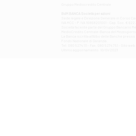
Gruppo Mediocredito Centrale
BdM BANCA Società per azioni
Sede legale e Direzione Generale in Corso Cavo
IVA MCC - P. IVA 16868201001 - Cap. Soc. € 622.3
Società facente parte del Gruppo Bancario Medio
MedioCredito Centrale-Banca del Mezzogiorno
La Banca iscritta all'Albo delle Banche presso l
Fondo Nazionale di Garanzia.
Tel: 080 5274 111 - Fax: 080 5274 751 - Sito w
Ultimo aggiornamento: 10/01/2023