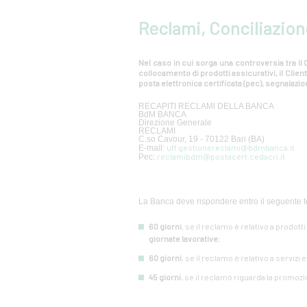
Reclami, Conciliazion
Nel caso in cui sorga una controversia tra il C
collocamento di prodotti assicurativi, il Cli
posta elettronica certificata (pec), segnalazion
RECAPITI RECLAMI DELLA BANCA
BdM BANCA
Direzione Generale
RECLAMI
C.so Cavour, 19 - 70122 Bari (BA)
uff.gestionereclami@bdmbanca.it
E-mail:
reclamibdm@postacert.cedacri.it
Pec:
La Banca deve rispondere entro il seguente t
60 giorni
, se il reclamo è relativo a prodott
giornate lavorative
;
60 giorni
, se il reclamo è relativo a servizi 
45 giorni
, se il reclamo riguarda la promozi