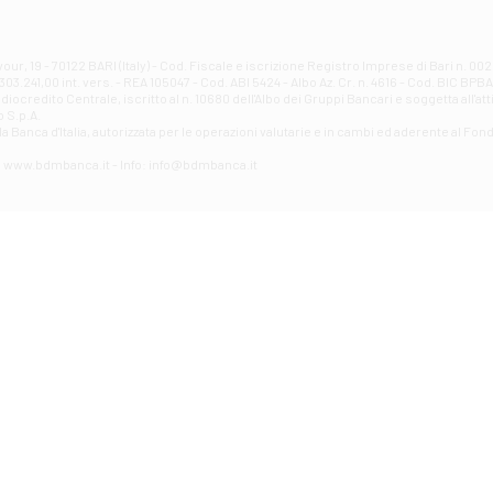
Filiale di Atri - Corso Adriano
Corso Elio Adriano, 1 - Atri
Filiale di Avellino - Partenio
ur, 19 - 70122 BARI (Italy) - Cod. Fiscale e iscrizione Registro Imprese di Bari n. 
03.241,00 int. vers. - REA 105047 - Cod. ABI 5424 - Albo Az. Cr. n. 4616 - Cod. BIC BPB
VIA PARTENIO 48 - Avellino
credito Centrale, iscritto al n. 10680 dell'Albo dei Gruppi Bancari e soggetta all'att
Filiale di Aversa
 S.p.A.
a Banca d'ltalia, autorizzata per le operazioni valutarie e in cambi ed aderente al Fond
VIA F. SAPORITO, 27/A - Aversa
Filiale di Avezzano - Piazza Torlonia
eb: www.bdmbanca.it - Info: info@bdmbanca.it
Piazza Torlonia - Avezzano
Filiale di Avigliano
PIAZZA E. GIANTURCO 49 - Avigliano
Filiale di Baiano
VIA G. LIPPIELLO 33 - Baiano
Filiale di Bari - Corso Vittorio Emanuele II
CORSO VITTORIO EMANUELE II, 86 - Bari
Filiale di Bari 10 - Papa Giovanni
VIALE PAPA GIOVANNI XXIII 131 - Bari
Filiale di Bari 11 - Lembo
VIA LEMBO 36 C/H - Bari
Filiale di Bari 2 - Amendola
VIA AMENDOLA 193/A - Bari
Filiale di Bari 4 - Poggiofranco