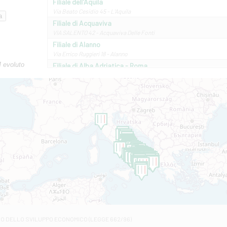
Filiale dell'Aquila
Via Beato Cesidio 45 - L'Aquila
Filiale di Acquaviva
VIA SALENTO 42 - Acquaviva Delle Fonti
Filiale di Alanno
Via Errico Ruggieri 18 - Alanno
M evoluto
Filiale di Alba Adriatica - Roma
Via Roma, 13 - Alba Adriatica
Filiale di Altamura
VIA VITTORIO VENETO 79/81 A - Altamura
Filiale di Amantea
STATALE 18/17 - Amantea
Filiale di Andretta
C.SO VITTORIO VENETO 8 - Andretta
Filiale di Andria 1 - Crispi
VIALE CRISPI 50/A - Andria
Filiale di Arsita
Viale San Francesco 6/b - Arsita
Filiale di Ascoli Piceno
Via Napoli - Ascoli Piceno
Filiale di Atessa
RO DELLO SVILUPPO ECONOMICO (LEGGE 662/96)
Contrada Piana La Fara - Via per Piazzano snc - Atessa