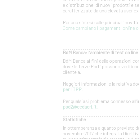
e distribuzione, di nuovi prodotti e se
caratterizzate da una elevata user e
Per una sintesi sulle principali novit
Come cambiano i pagamenti online c
BdM Banca: l’ambiente di test on line 
BdM Banca ai fini delle operazioni co
dove le Terze Parti possono verificare
clientela.
Maggiori informazioni e la relativa 
per i TPP
.
Per qualsiasi problema connesso all’in
psd2@cedacri.it
.
Statistiche
In ottemperanza a quanto previsto d
novembre 2017 che integra la Direttiv
su base trimestrale riguardanti la dis