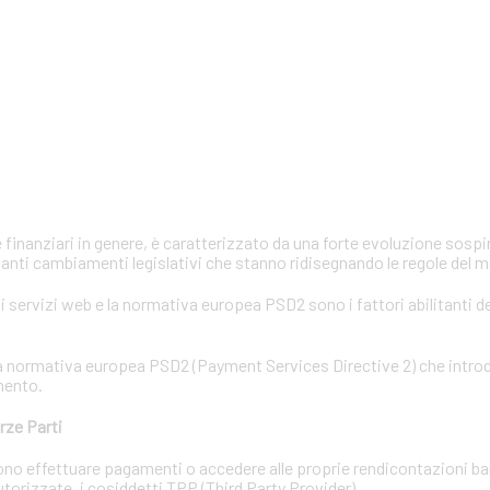
e finanziari in genere, è caratterizzato da una forte evoluzione sosp
anti cambiamenti legislativi che stanno ridisegnando le regole del 
 servizi web e la normativa europea PSD2 sono i fattori abilitanti d
e la normativa europea PSD2 (Payment Services Directive 2) che intr
mento.
rze Parti
ossono effettuare pagamenti o accedere alle proprie rendicontazioni b
 autorizzate, i cosiddetti TPP (Third Party Provider).