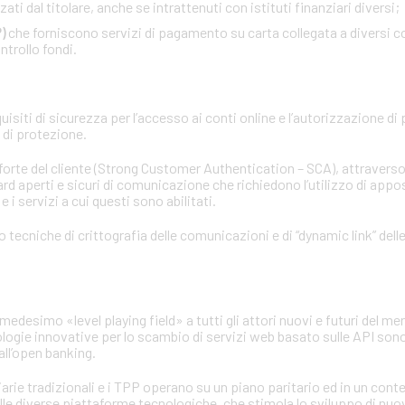
ati dal titolare, anche se intrattenuti con istituti finanziari diversi;
)
che forniscono servizi di pagamento su carta collegata a diversi co
ntrollo fondi.
siti di sicurezza per l’accesso ai conti online e l’autorizzazione di
d di protezione.
 forte del cliente (Strong Customer Authentication – SCA), attraverso
rd aperti e sicuri di comunicazione che richiedono l’utilizzo di apposi
 i servizi a cui questi sono abilitati.
no tecniche di crittografia delle comunicazioni e di “dynamic link” del
medesimo «level playing field» a tutti gli attori nuovi e futuri del mer
ologie innovative per lo scambio di servizi web basato sulle API sono
ll’open banking.
iarie tradizionali e i TPP operano su un piano paritario ed in un con
elle diverse piattaforme tecnologiche, che stimola lo sviluppo di nuo