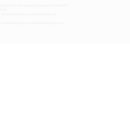
00254030729 - Società partecipante al GRUPPO
AlT3B.
ività di direzione e coordinamento di
o Interbancario di Tutela dei Depositi e al