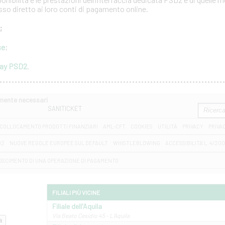
esso diretto ai loro conti di pagamento online.
;
se
;
way PSD2
.
amente necessari
SANITICKET
COLLOCAMENTO PRODOTTI FINANZIARI
AML-CFT
COOKIES
UTILITÀ
PRIVACY
PRIVA
D2
NUOVE REGOLE EUROPEE SUL DEFAULT
WHISTLEBLOWING
ACCESSIBILITA' L. 4/20
OSCIMENTO DI UNA OPERAZIONE DI PAGAMENTO
FILIALI PIÙ VICINE
Filiale dell'Aquila
Via Beato Cesidio 45 - L'Aquila