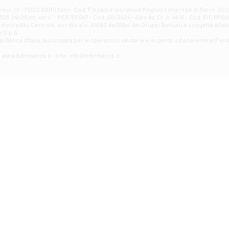
Filiale di Avellino - Partenio
ur, 19 - 70122 BARI (Italy) - Cod. Fiscale e iscrizione Registro Imprese di Bari n. 
03.241,00 int. vers. - REA 105047 - Cod. ABI 5424 - Albo Az. Cr. n. 4616 - Cod. BIC BPB
VIA PARTENIO 48 - Avellino
credito Centrale, iscritto al n. 10680 dell'Albo dei Gruppi Bancari e soggetta all'att
Filiale di Aversa
 S.p.A.
a Banca d'ltalia, autorizzata per le operazioni valutarie e in cambi ed aderente al Fond
VIA F. SAPORITO, 27/A - Aversa
Filiale di Avezzano - Piazza Torlonia
eb: www.bdmbanca.it - Info: info@bdmbanca.it
Piazza Torlonia - Avezzano
Filiale di Avigliano
PIAZZA E. GIANTURCO 49 - Avigliano
Filiale di Baiano
VIA G. LIPPIELLO 33 - Baiano
Filiale di Bari - Corso Vittorio Emanuele II
CORSO VITTORIO EMANUELE II, 86 - Bari
Filiale di Bari 10 - Papa Giovanni
VIALE PAPA GIOVANNI XXIII 131 - Bari
Filiale di Bari 11 - Lembo
VIA LEMBO 36 C/H - Bari
Filiale di Bari 2 - Amendola
VIA AMENDOLA 193/A - Bari
Filiale di Bari 4 - Poggiofranco
VIA FAVIA 3 - Bari
Filiale di Bari 6 - Japigia