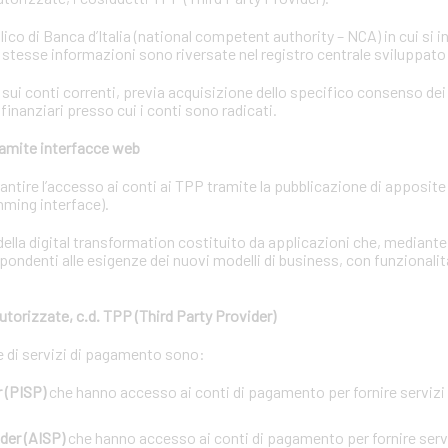
lico di Banca d’Italia (national competent authority – NCA) in cui si i
e stesse informazioni sono riversate nel registro centrale sviluppato
i conti correnti, previa acquisizione dello specifico consenso dei t
 finanziari presso cui i conti sono radicati.
tramite interfacce web
garantire l’accesso ai conti ai TPP tramite la pubblicazione di apposit
ming interface).
ella digital transformation costituito da applicazioni che, mediant
pondenti alle esigenze dei nuovi modelli di business, con funzionalit
utorizzate, c.d. TPP (Third Party Provider)
ne di servizi di pagamento sono:
 (PISP)
che hanno accesso ai conti di pagamento per fornire servizi d
der (AISP)
che hanno accesso ai conti di pagamento per fornire servi