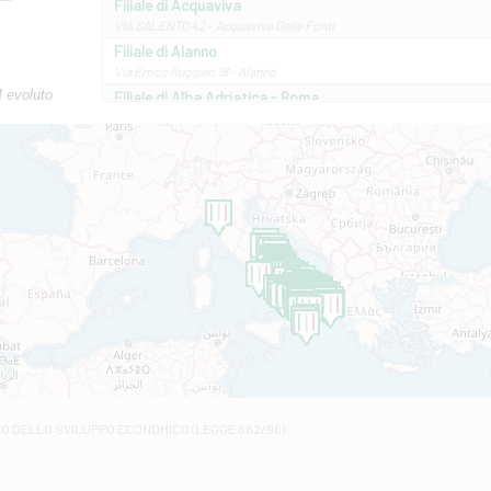
Filiale di Acquaviva
VIA SALENTO 42 - Acquaviva Delle Fonti
Filiale di Alanno
Via Errico Ruggieri 18 - Alanno
M evoluto
Filiale di Alba Adriatica - Roma
Via Roma, 13 - Alba Adriatica
Filiale di Altamura
VIA VITTORIO VENETO 79/81 A - Altamura
Filiale di Amantea
STATALE 18/17 - Amantea
Filiale di Andretta
C.SO VITTORIO VENETO 8 - Andretta
Filiale di Andria 1 - Crispi
VIALE CRISPI 50/A - Andria
Filiale di Arsita
Viale San Francesco 6/b - Arsita
Filiale di Ascoli Piceno
Via Napoli - Ascoli Piceno
Filiale di Atessa
RO DELLO SVILUPPO ECONOMICO (LEGGE 662/96)
Contrada Piana La Fara - Via per Piazzano snc - Atessa
Filiale di Atri - Corso Adriano
Corso Elio Adriano, 1 - Atri