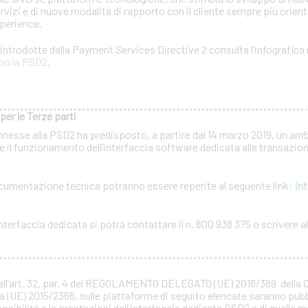
rvizi e di nuove modalità di rapporto con il cliente sempre più orientat
xperience.
à introdotte dalla Payment Services Directive 2 consulta l’infografica 
on la PSD2
.
per le Terze parti
nnesse alla PSD2 ha predisposto, a partire dal 14 marzo 2019, un amb
 il funzionamento dell’interfaccia software dedicata alle transazioni
documentazione tecnica potranno essere reperite al seguente link:
int
terfaccia dedicata si potrà contattare il n. 800 938 375 o scrivere all
all’art. 32, par. 4 del REGOLAMENTO DELEGATO (UE) 2018/389 della
a (UE) 2015/2366, sulle piattaforme di seguito elencate saranno pubb
ponibilità e le prestazioni dell’interfaccia dedicata PSD2 e di quelle