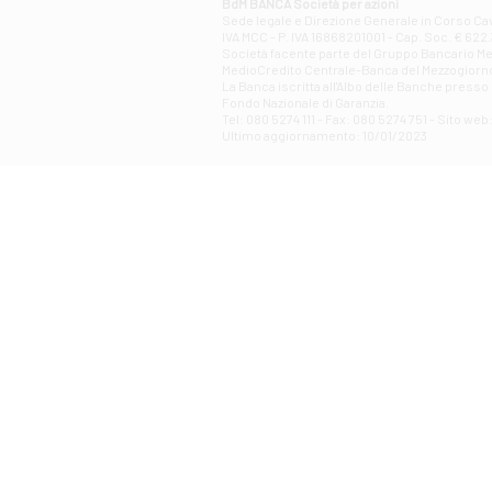
BdM BANCA Società per azioni
Sede legale e Direzione Generale in Corso Cavo
IVA MCC - P. IVA 16868201001 - Cap. Soc. € 622.3
Società facente parte del Gruppo Bancario Medio
MedioCredito Centrale-Banca del Mezzogiorno
La Banca iscritta all'Albo delle Banche presso l
Fondo Nazionale di Garanzia.
Tel: 080 5274 111 - Fax: 080 5274 751 - Sito w
Ultimo aggiornamento: 10/01/2023