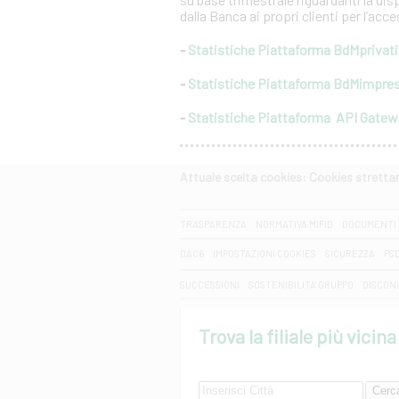
dalla Banca ai propri clienti per l’acc
-
Statistiche Piattaforma BdMprivati
-
Statistiche Piattaforma BdMimpre
-
Statistiche Piattaforma API Gate
Attuale scelta cookies: Cookies strett
CERCA
TRASPARENZA
NORMATIVA MIFID
DOCUMENTI 
DAC6
IMPOSTAZIONI COOKIES
SICUREZZA
PS
SUCCESSIONI
SOSTENIBILITA' GRUPPO
DISCON
Trova la filiale più vicina