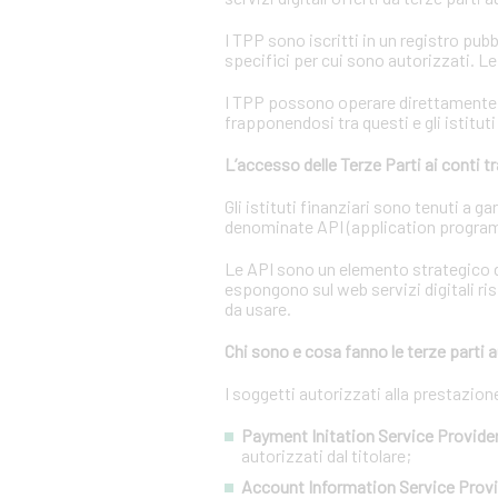
I TPP sono iscritti in un registro pubb
specifici per cui sono autorizzati. L
I TPP possono operare direttamente su
frapponendosi tra questi e gli istituti
L’accesso delle Terze Parti ai conti 
Gli istituti finanziari sono tenuti a 
denominate API (application program
Le API sono un elemento strategico d
espongono sul web servizi digitali ris
da usare.
Chi sono e cosa fanno le terze parti a
I soggetti autorizzati alla prestazio
Payment Initation Service Provider
autorizzati dal titolare;
Account Information Service Provi