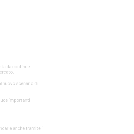
inta da continue
mercato.
el nuovo scenario di
oduce importanti
ancarie anche tramite i