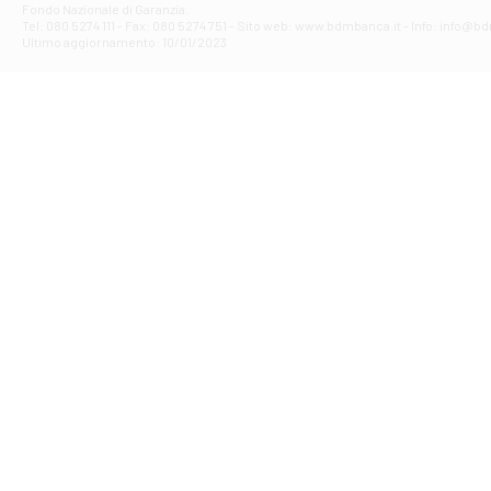
Fondo Nazionale di Garanzia.
Filiale di Av
Tel: 080 5274 111 - Fax: 080 5274 751 - Sito web: www.bdmbanca.it - Info: info@b
Piazza Torlonia
Ultimo aggiornamento: 10/01/2023
Filiale di Avi
PIAZZA E. GIAN
Filiale di Bai
VIA G. LIPPIELL
Filiale di Bar
CORSO VITTORIO
Filiale di Ba
VIALE PAPA GIOV
Filiale di Bar
VIA LEMBO 36 C
Filiale di Ba
VIA AMENDOLA 1
Filiale di Ba
VIA FAVIA 3 - Ba
Filiale di Bar
VIALE JAPIGIA 1
Filiale di Bar
STRADA PALUMBO
Filiale di Bar