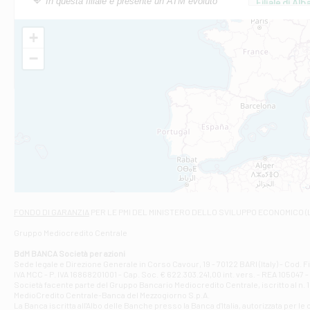
In questa filiale è presente un ATM evoluto
Filiale di Al
Via Roma, 13 - 
Filiale di Al
+
VIA VITTORIO V
−
Filiale di Am
STATALE 18/17 
Filiale di An
C.SO VITTORIO 
Filiale di And
VIALE CRISPI 50
Filiale di Ars
Viale San Franc
Filiale di Asc
Via Napoli - As
Filiale di At
FONDO DI GARANZIA
PER LE PMI DEL MINISTERO DELLO SVILUPPO ECONOMICO (
Contrada Piana 
Gruppo Mediocredito Centrale
Filiale di At
Corso Elio Adria
BdM BANCA Società per azioni
Filiale di Ave
Sede legale e Direzione Generale in Corso Cavour, 19 - 70122 BARI (Italy) - Cod.
IVA MCC - P. IVA 16868201001 - Cap. Soc. € 622.303.241,00 int. vers. - REA 105047 -
VIA PARTENIO 4
Società facente parte del Gruppo Bancario Mediocredito Centrale, iscritto al n. 10
Filiale di Av
MedioCredito Centrale-Banca del Mezzogiorno S.p.A.
La Banca iscritta all'Albo delle Banche presso la Banca d'ltalia, autorizzata per le
VIA F. SAPORITO