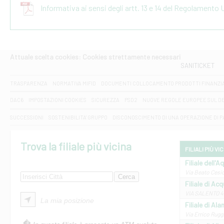
Informativa ai sensi degli artt. 13 e 14 del Regolamento
Attuale scelta cookies: Cookies strettamente necessari
SANITICKET
TRASPARENZA
NORMATIVA MIFID
DOCUMENTI COLLOCAMENTO PRODOTTI FINANZI
DAC6
IMPOSTAZIONI COOKIES
SICUREZZA
PSD2
NUOVE REGOLE EUROPEE SUL D
SUCCESSIONI
SOSTENIBILITA' GRUPPO
DISCONOSCIMENTO DI UNA OPERAZIONE DI 
Trova la filiale più vicina
FILIALI PIÙ VI
Filiale dell'A
Via Beato Cesid
Filiale di Ac
VIA SALENTO 42
La mia posizione
Filiale di Ala
Via Errico Ruggi