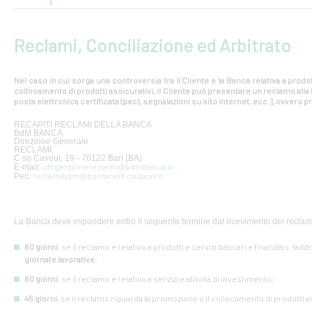
Reclami, Conciliazione ed Arbitrato
Nel caso in cui sorga una controversia tra il Cliente e la Banca relativa a prodot
collocamento di prodotti assicurativi, il Cliente può presentare un reclamo all
posta elettronica certificata (pec), segnalazioni su sito internet, ecc.], ovvero pr
RECAPITI RECLAMI DELLA BANCA
BdM BANCA
Direzione Generale
RECLAMI
C.so Cavour, 19 - 70122 Bari (BA)
uff.gestionereclami@bdmbanca.it
E-mail:
reclamibdm@postacert.cedacri.it
Pec:
La Banca deve rispondere entro il seguente termine dal ricevimento del reclam
60 giorni
, se il reclamo è relativo a prodotti e servizi bancari e finanziari; lad
giornate lavorative
;
60 giorni
, se il reclamo è relativo a servizi e attività di investimento;
45 giorni
, se il reclamo riguarda la promozione o il collocamento di prodotti a