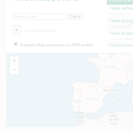
FILIALI PIÙ VI
Filiale dell'A
Via Beato Cesid
Filiale di Ac
VIA SALENTO 42
La mia posizione
Filiale di Ala
Via Errico Ruggi
In questa filiale è presente un ATM evoluto
Filiale di Al
Via Roma, 13 - 
Filiale di Al
+
VIA VITTORIO V
−
Filiale di Am
STATALE 18/17 
Filiale di An
C.SO VITTORIO 
Filiale di And
VIALE CRISPI 50
Filiale di Ars
Viale San Franc
Filiale di Asc
Via Napoli - As
Filiale di At