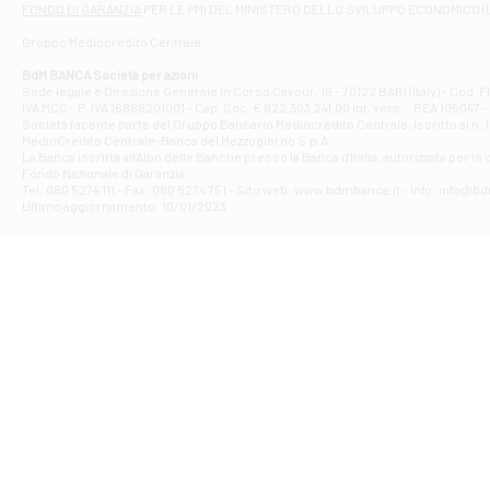
FONDO DI GARANZIA
PER LE PMI DEL MINISTERO DELLO SVILUPPO ECONOMICO (
Contrada Piana 
Gruppo Mediocredito Centrale
Filiale di At
Corso Elio Adria
BdM BANCA Società per azioni
Filiale di Ave
Sede legale e Direzione Generale in Corso Cavour, 19 - 70122 BARI (Italy) - Cod.
IVA MCC - P. IVA 16868201001 - Cap. Soc. € 622.303.241,00 int. vers. - REA 105047 -
VIA PARTENIO 4
Società facente parte del Gruppo Bancario Mediocredito Centrale, iscritto al n. 10
Filiale di Av
MedioCredito Centrale-Banca del Mezzogiorno S.p.A.
La Banca iscritta all'Albo delle Banche presso la Banca d'ltalia, autorizzata per le
VIA F. SAPORITO
Fondo Nazionale di Garanzia.
Filiale di Av
Tel: 080 5274 111 - Fax: 080 5274 751 - Sito web: www.bdmbanca.it - Info: info@b
Piazza Torlonia
Ultimo aggiornamento: 10/01/2023
Filiale di Avi
PIAZZA E. GIAN
Filiale di Bai
VIA G. LIPPIELL
Filiale di Bar
CORSO VITTORIO
Filiale di Ba
VIALE PAPA GIOV
Filiale di Bar
VIA LEMBO 36 C
Filiale di Ba
VIA AMENDOLA 1